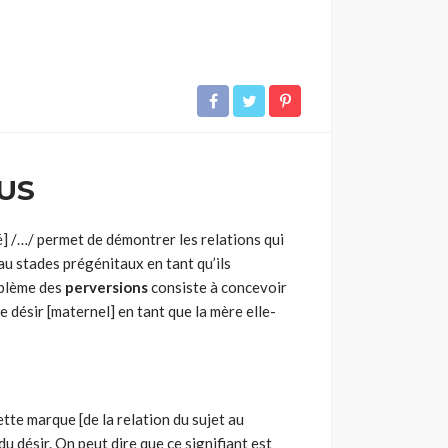
US
] /…/ permet de démontrer les relations qui
u stades prégénitaux en tant qu’ils
oblème des
perversions
consiste à concevoir
e désir [maternel] en tant que la mère elle-
ette marque [de la relation du sujet au
u dé­sir. On peut dire que ce signifiant est