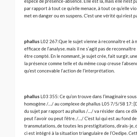
espèce de présence-absence. Elle est là, mais elle n’est pa
par rapport à tout ce qu’elle menace, à tout ce qu’elle viol
met en danger ou en suspens. C’est une vérité qui n’est p
phallus
L02 267:Que le sujet vienne à reconnaître et à no
efficace de l’analyse. mais il ne s’agit pas de reconnaîtr
être compté. En le nommant, je sujet crée, fait surgir, un
la présence comme telle et du même coup creuse l’absenc
qu’est concevable l’action de l’interprétation.
phallus
L03 355: Ce qu’on trouve dans l’imaginaire sous l
homogène /…/ au complexe de phallus L05 7/5/58 17: [Da
du sujet par rapport au phallus /…/ va résider dans ce dile
peut l’avoir ou peut l’être. /…/ C’est lui qui est au fond d
transmutations, de toutes les prestigitations, dirais-je
ci est intégré à la situation triangulaire de l’Oedipe. C