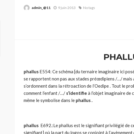
admin_@11
9 juin 2013
No tags
PHALL
phallus
E554: Ce schéma [du ternaire imaginaire ici posé
se rapportent non pas aux stades préœdipiens /…/ mais a
s’ordonnent dans la rétroaction de l’Oedipe . Tout le pr
comment l’enfant /…/
s’identifie
à l’objet imaginaire de c
même le symbolise dans le
phallus .
phallus
E692.:Le phallus est le signifiant privilégié de c
signifiant] où la part du logos se conjoint à l’avènement d