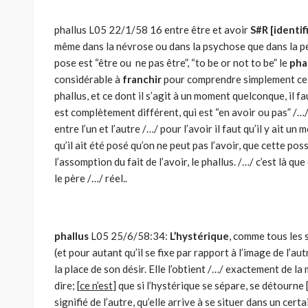
phallus L05 22/1/58 16 entre être et avoir
S#R [identif
même dans la névrose ou dans la psychose que dans la pe
pose est “être ou ne pas être”, “to be or not to be” le
pha
considérable à
franchir
pour comprendre simplement ce do
phallus, et ce dont il s’agit à un moment quelconque, il f
est complètement différent, qui est “en avoir ou pas” /…/
entre l’un et l’autre /…/ pour l’avoir il faut qu’il y ait un
qu’il ait été posé qu’on ne peut pas l’avoir, que cette poss
l’assomption du fait de l’avoir, le phallus. /…/ c’est là q
le père /…/ réel..
phallus
L05 25/6/58:34:
L’hystérique
, comme tous les s
(et pour autant qu’il se fixe par rapport à l’image de l’autr
la place de son désir. Elle l’obtient /…/ exactement de la
dire; [
ce n’est
] que si l’hystérique se sépare, se détourne 
signifié de l’autre, qu’elle arrive à se situer dans un cer