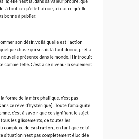
s là; elle n’est là, dans sa valeur propre, que
e, à tout ce qu’elle bafoue, à tout ce qu’elle
as bonne à publier.
mmer son désir, voilà quelle est l’action
e quelque chose qui serait là tout donné, prêt à
e nouvelle présence dans le monde. Il introduit
e comme telle. C’est à ce niveau-là seulement
a forme de la mère phallique, n’est pas
ns ce rêve d’hystérique]: Toute l’ambiguité
mne, c’est à savoir que ce signifiant le sujet
e tous les glissements, de toutes les
, du complexe de
castration.
, en tant que celui-
ette situation n’est pas complètement élucidée