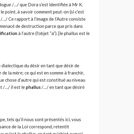
alogue /…/ que Dora s’est identifiée à Mr K.
 le point, à savoir comment peut-on (si c’est
…/ Ce rapport à l’image de l’Autre consiste
s menacé de destruction parce que pris dans
ification
à l’autre (l’objet “a”). [le phallus est le
 dialectique du désir en tant que désir de
sir de la mère; ce qui est en somme à franchir,
que chose d’autre qui est constitué au niveau
 /…/ il est le
phallus
/…/ en tant que désiré
e, tels qu’il nous sont présentés ici, vous
ance de la Loi correspond, retentit
 qu’est le phallus, en tant qu’objet auquel