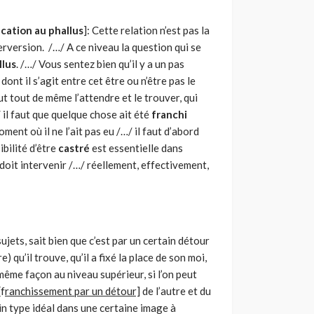
ication au phallus
]: Cette relation n’est pas la
rversion. /…/ A ce niveau la question qui se
llus
. /…/ Vous sentez bien qu’il y a un pas
nt il s’agit entre cet être ou n’être pas le
aut tout de même l’attendre et le trouver, qui
 il faut que quelque chose ait été
franchi
 moment où il ne l’ait pas eu /…/ il faut d’abord
ibilité d’être
castré
est essentielle dans
ue doit intervenir /…/ réellement, effectivement,
ujets, sait bien que c’est par un certain détour
e) qu’il trouve, qu’il a fixé la place de son moi,
 même façon au niveau supérieur, si l’on peut
[f
ranchissement par un détour]
de l’autre et du
tain type idéal dans une certaine image à