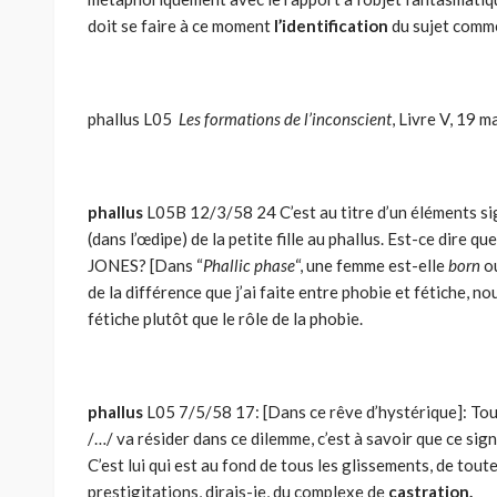
doit se faire à ce moment
l’identification
du sujet comme
phallus L05
Les formations de l’inconscient
, Livre V, 19 
phallus
L05B 12/3/58 24 C’est au titre d’un éléments sign
(dans l’œdipe) de la petite fille au phallus. Est-ce dire qu
JONES? [Dans “
Phallic phase
“, une femme est-elle
born
o
de la différence que j’ai faite entre phobie et fétiche, nou
fétiche plutôt que le rôle de la phobie.
phallus
L05 7/5/58 17: [Dans ce rêve d’hystérique]: Tout
/…/ va résider dans ce dilemme, c’est à savoir que ce signi
C’est lui qui est au fond de tous les glissements, de tout
prestigitations, dirais-je, du complexe de
castration.