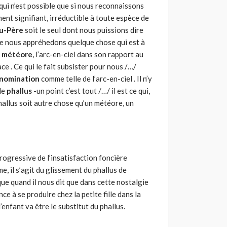
qui n’est possible que si nous reconnaissons
ment signifiant, irréductible à toute espèce de
u-Père
soit le seul dont nous puissions dire
e nous appréhedons quelque chose qui est à
e
météore
, l’arc-en-ciel dans son rapport au
lace . Ce qui le fait subsister pour nous /…/
nomination
comme telle de l’arc-en-ciel . Il n’y
 le
phallus
-un point c’est tout /…/ il est ce qui,
phallus soit autre chose qu’un météore, un
gressive de l’insatisfaction foncière
, il s’agit du glissement du phallus de
ique quand il nous dit que dans cette nostalgie
ce à se produire chez la petite fille dans la
’enfant va être le substitut du phallus.