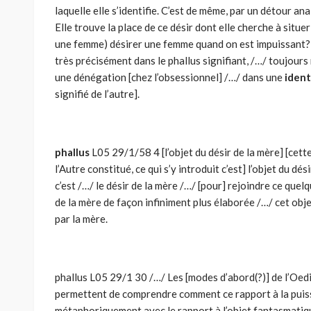
laquelle elle s’identifie. C’est de même, par un détour an
Elle trouve la place de ce désir dont elle cherche à situer
une femme) désirer une femme quand on est impuissant? /
très précisément dans le phallus signifiant, /…/ toujour
une dénégation [chez l’obsessionnel] /…/ dans une
ident
signifié de l’autre].
phallus
L05 29/1/58 4 [l’objet du désir de la mère] [cette
l’Autre constitué, ce qui s’y introduit c’est] l’objet du dé
c’est /…/ le désir de la mère /…/ [pour] rejoindre ce quel
de la mère de façon infiniment plus élaborée /…/ cet objet
par la mère.
phallus L05 29/1 30 /…/ Les [modes d’abord(?)] de l’Oedip
permettent de comprendre comment ce rapport à la puiss
métaphoriquement avec le rapport à l’objet fantasmatique