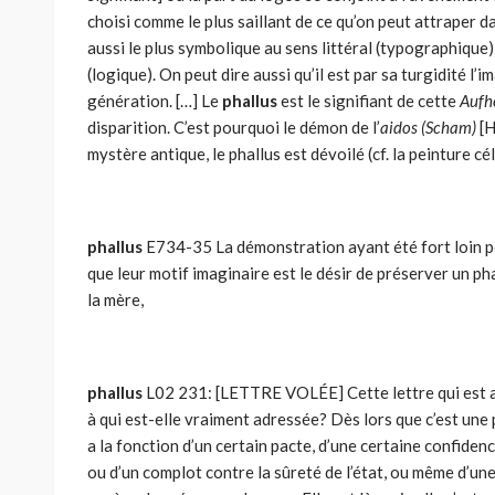
choisi comme le plus saillant de ce qu’on peut attraper d
aussi le plus symbolique au sens littéral (typographique) 
(logique). On peut dire aussi qu’il est par sa turgidité l’i
généra­tion. […] Le
phallus
est le signifiant de cette
Aufh
dis­parition. C’est pourquoi le démon de l’
aidos
(Scham)
[H
mystère anti­que, le phallus est dévoilé (cf. la peinture cé
phallus
E734-35 La démonstration ayant été fort loin p
que leur motif imaginaire est le désir de préserver un phal
la mère,
phallus
L02 231: [LETTRE VOLÉE] Cette lettre qui est ad
à qui est-elle vraiment adressée? Dès lors que c’est une p
a la fonction d’un certain pacte, d’une certaine confidenc
ou d’un complot contre la sûreté de l’état, ou même d’une