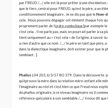
par FREUD /…/ elle est là pour prêter à une élucidation, 
que le tiers, central pour FREUD, qu’est le père, a un élé
conditionnement imaginaire . Je ne dis pas que le
Nom-d
cela . Nous pouvons dégager cet élément chaque fois qu
proprement parler de l’
ordre symbolique
[par exemple l
c’est cela. . Il ne parle pas, mais on pourrait parler à sa p
tient uniquement au « c’est cela » de l’origine, à savoir la
a rien d’autre que ce nom /…/ le père en tant que père, a
dans la dialectique imaginaire, doit exister pour que le 
semblant . ].
Phallus
L04 203, 6/3/57 RO 379: Dans la découverte pro
qu’éprouve la mère dans la relation mère-enfant elle même
l’imaginaire au réel et c’est bien ce que Freud nous expl
du phallus originaire, à ce niveau imaginaire où il commen
référence spéculaire à son semblable /…/ il nous dit que l