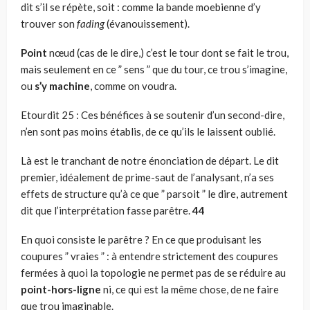
dit s’il se répète, soit : comme la bande moebienne d’y
trouver son
fading
(évanouissement).
Point
nœud (cas de le dire,) c’est le tour dont se fait le trou,
mais seulement en ce ” sens ” que du tour, ce trou s’imagine,
ou
s’y machine
, comme on voudra.
Etourdit 25 : Ces bénéfices à se soutenir d’un second-dire,
n’en sont pas moins établis, de ce qu’ils le laissent oublié.
Là est le tranchant de notre énonciation de départ. Le dit
pre­mier, idéalement de prime-saut de l’analysant, n’a ses
effets de structure qu’à ce que ” parsoit ” le dire, autrement
dit que l’inter­prétation fasse parêtre.
44
En quoi consiste le parêtre ? En ce que produisant les
coupures ” vraies ” : à entendre strictement des coupures
fermées à quoi la topologie ne permet pas de se réduire au
point-hors-ligne
ni, ce qui est la même chose, de ne faire
que trou imaginable.