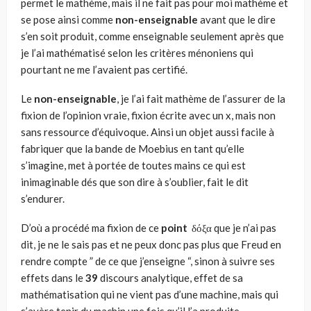
permet le mathème, mais il ne fait pas pour moi mathème et
se pose ainsi comme
non-enseignable
avant que le dire
s’en soit produit, comme enseignable seulement après que
je l’ai mathéma­tisé selon les critères ménoniens qui
pourtant ne me l’avaient pas certifié.
Le
non-enseignable
, je l’ai fait mathème de l’assurer de la
fixion de l’opinion vraie, fixion écrite avec un x, mais non
sans ressource d’équivoque. Ainsi un objet aussi facile à
fabriquer que la bande de Moebius en tant qu’elle
s’imagine, met à portée de toutes mains ce qui est
inimaginable dés que son dire à s’oublier, fait le dit
s’endurer.
D’où a procédé ma fixion de ce
point
δόξα que je n’ai pas
dit, je ne le sais pas et ne peux donc pas plus que Freud en
rendre comp­te ” de ce que j’enseigne “, sinon à suivre ses
effets dans le
39
discours analytique, effet de sa
mathématisation qui ne vient pas d’une machine, mais qui