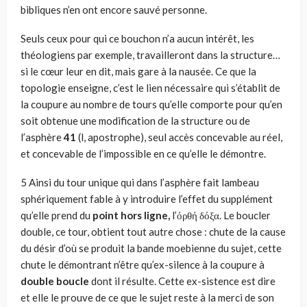
bibliques n’en ont encore sauvé personne.
Seuls ceux pour qui ce bouchon n’a aucun intérêt, les
théolo­giens par exemple, travailleront dans la structure…
si le cœur leur en dit, mais gare à la nausée. Ce que la
topologie enseigne, c’est le lien nécessaire qui s’établit de
la coupure au nombre de tours qu’elle comporte pour qu’en
soit obtenue une modification de la structure ou de
l’asphère
41
(l, apostrophe), seul accès concevable au réel,
et concevable de l’impossible en ce qu’elle le démontre.
5 Ainsi du tour unique qui dans l’asphère fait lambeau
sphéri­quement fable à y introduire l’effet du supplément
qu’elle prend du
point hors ligne,
l’όρθή δόξα. Le boucler
double, ce tour, obtient tout autre chose : chute de la cause
du désir d’où se pro­duit la bande moebienne du sujet, cette
chute le démontrant n’être qu’ex-silence à la coupure à
double boucle
dont il résulte. Cette ex-sistence est dire
et elle le prouve de ce que le sujet reste à la merci de son