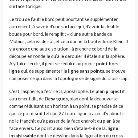
surface torique.
Le trou de l’autre bord peut pourtant se supplémenter
autrement, à savoir d’une surface qui, d’avoir la double
boude pour bord, le remplit ; – d’une autre bande de
Möbius, cela va de soi, et cela donne la bouteille de Klein. II
y a encore une autre solution : à prendre ce bord de la
découpe en rondelle qu’à le dérouler il étale sur la sphère.
A y faire cercle, il peut se réduire au point :
point hors-
ligne
qui, de supplémenter la
ligne sans points,
se trouve
composer ce qui dans la topologie se désigne du cross-cap.
C’est l’asphère, à l’écrire : l, apostrophe. Le
plan projectif
autre­ment dit, de
Desargues
, plan dont la découverte
comme réduisant son horizon à un point, se précise de ce
que ce point soit tel que 27 toute ligne tracée d’y aboutir
ne le franchit qu’à passer de la face endroit du plan à sa
face envers. Ce point aussi bien s’étale-t-il de la,
ligne
insaisissable
dont se dessine dans la figuration du cross-