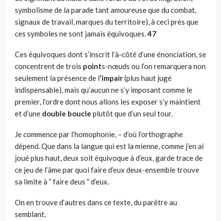
symbolisme de la parade tant amoureuse que du combat,
signaux de travail, marques du terri­toire), à ceci près que
ces symboles ne sont jamais équivoques.
47
Ces équivoques dont s’inscrit l’à-côté d’une énonciation, se
concentrent de trois
point
s-nœuds ou l’on remarquera non
seule­ment la présence de l
‘impair
(plus haut jugé
indispensable), mais qu’aucun ne s’y imposant comme le
premier, l’ordre dont nous allons les exposer s’y maintient
et d’une
double boucle
plutôt que d’un seul tour.
Je commence par l’homophonie, – d’où l’orthographe
dépend. Que dans la langue qui est la mienne, comme j’en ai
joué plus haut, deux soit équivoque à d’eux, garde trace de
ce jeu de l’âme par quoi faire d’eux deux-ensemble trouve
sa limite à ” faire deus ” d’eux.
On en trouve d’autres dans ce texte, du parêtre au
semblant.