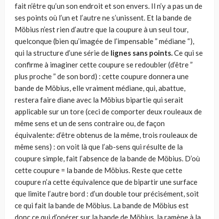
fait n’être qu’un son endroit et son envers. Il n’y a pas un de
ses points où l’un et l’autre ne s’unissent. Et la bande de
Möbius n’est rien d’autre que la coupure à un seul tour,
quelconque (bien qu’imagée de l’impensable ” médiane “),
qui la structure d’une série de
lignes sans points.
Ce qui se
confirme à imaginer cette coupure se redoubler (d’être ”
plus proche ” de son bord) : cette coupure donnera une
bande de Möbius, elle vraiment médiane, qui, abattue,
restera faire diane avec la Möbius bipartie qui serait
applicable sur un tore (ceci de comporter deux rouleaux de
même sens et un de sens contraire ou, de façon
équivalente: d’être obtenus de la même, trois rouleaux de
même sens) : on voit là que l’ab-sens qui résulte de la
coupure simple, fait l’absence de la bande de Möbius. D’où
cette coupure = la bande de Möbius. Reste que cette
coupure n’a cette équivalence que de bipartir une surface
que limite l’autre bord : d’un double tour précisément, soit
ce qui fait la bande de Möbius. La bande de Möbius est
donc ce qui d’opérer sur la bande de Möbius, la ramène à la