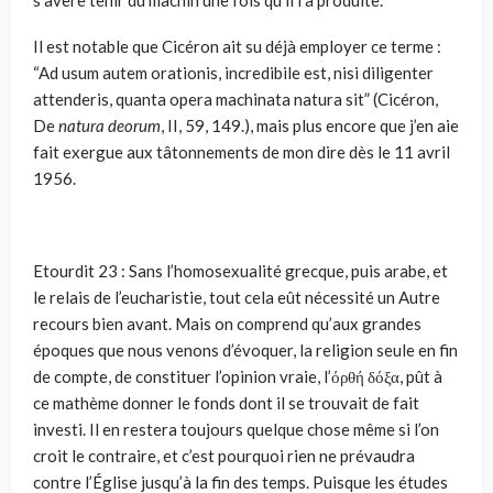
s’avère tenir du machin une fois qu’il l’a produite.
Il est notable que Cicéron ait su déjà employer ce terme :
“Ad usum autem orationis, incredibile est, nisi diligenter
attenderis, quanta opera machinata natura sit” (Cicéron,
De
natura deorum
, II, 59, 149.), mais plus encore que j’en aie
fait exergue aux tâtonne­ments de mon dire dès le 11 avril
1956.
Etourdit 23 : Sans l’homosexualité grecque, puis arabe, et
le relais de l’eucha­ristie, tout cela eût nécessité un Autre
recours bien avant. Mais on comprend qu’aux grandes
époques que nous venons d’évoquer, la religion seule en fin
de compte, de constituer l’opinion vraie, l’όρθή δόξα, pût à
ce mathème donner le fonds dont il se trouvait de fait
investi. Il en restera toujours quelque chose même si l’on
croit le contraire, et c’est pourquoi rien ne prévaudra
contre l’Église jusqu’à la fin des temps. Puisque les études