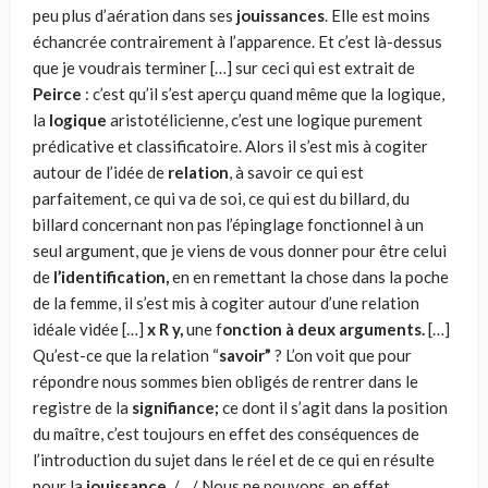
peu plus d’aération dans ses
jouissances
. Elle est moins
échancrée contrairement à l’apparence. Et c’est là-dessus
que je voudrais terminer […] sur ceci qui est extrait de
Peirce
: c’est qu’il s’est aperçu quand même que la logique,
la
logique
aristotéli­cienne, c’est une logique purement
prédicative et classifica­toire. Alors il s’est mis à cogiter
autour de l’idée de
relation
, à savoir ce qui est
parfaitement, ce qui va de soi, ce qui est du billard, du
billard concernant non pas l’épinglage fonctionnel à un
seul argument, que je viens de vous donner pour être celui
de
l’identification,
en en remettant la chose dans la poche
de la femme, il s’est mis à cogiter autour d’une relation
idéale vidée […]
x R y,
une f
onction à deux arguments.
[…]
Qu’est-ce que la relation “
savoir”
? L’on voit que pour
répondre nous sommes bien obligés de rentrer dans le
registre de la
signifiance;
ce dont il s’agit dans la position
du maître, c’est toujours en effet des consé­quences de
l’introduction du sujet dans le réel et de ce qui en résulte
pour la
jouissance.
/…/ Nous ne pouvons, en effet,