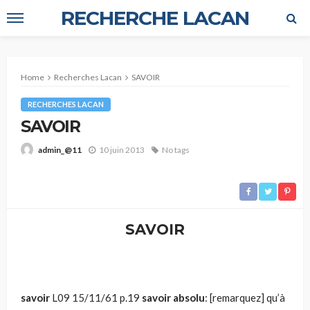
RECHERCHE LACAN
Home
Recherches Lacan
SAVOIR
RECHERCHES LACAN
SAVOIR
10 juin 2013
No tags
admin_@11
SAVOIR
savoir
L09 15/11/61 p.19
savoir absolu
: [remarquez] qu’à