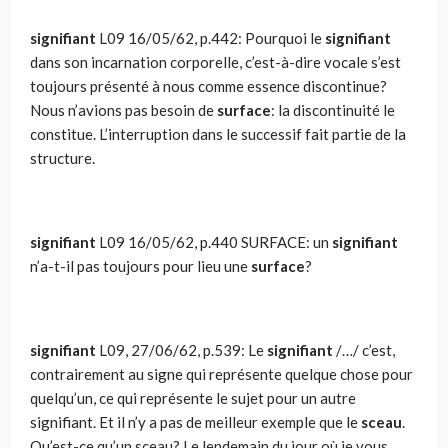
signifiant
L09 16/05/62, p.442: Pourquoi le
signifiant
dans son incarnation corporelle, c’est-à-dire vocale s’est
toujours présenté à nous comme essence discontinue?
Nous n’avions pas besoin de
surface
: la discontinuité le
constitue. L’interruption dans le successif fait partie de la
structure.
signifiant
L09 16/05/62, p.440 SURFACE: un
signifiant
n’a-t-il pas toujours pour lieu une
surface
?
signifiant
L09, 27/06/62, p.539: Le
signifiant
/…/ c’est,
contrairement au signe qui représente quelque chose pour
quelqu’un, ce qui représente le sujet pour un autre
signifiant. Et il n’y a pas de meilleur exemple que le
sceau
.
Qu’est-ce qu’un sceau? Le lendemain du jour où je vous