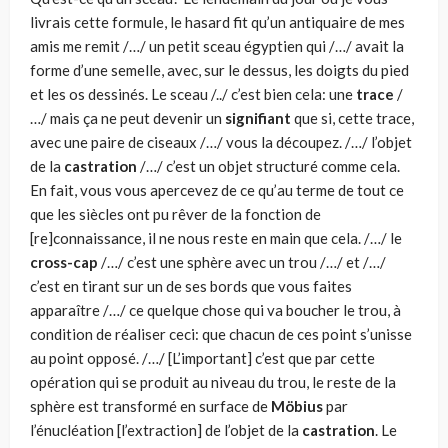
livrais cette formule, le hasard fit qu’un antiquaire de mes
amis me remit /…/ un petit sceau égyptien qui /…/ avait la
forme d’une semelle, avec, sur le dessus, les doigts du pied
et les os dessinés. Le sceau /../ c’est bien cela: une
trace
/
…/ mais ça ne peut devenir un
signifiant
que si, cette trace,
avec une paire de ciseaux /…/ vous la découpez. /…/ l’objet
de la
castration
/…/ c’est un objet structuré comme cela.
En fait, vous vous apercevez de ce qu’au terme de tout ce
que les siècles ont pu rêver de la fonction de
[re]connaissance, il ne nous reste en main que cela. /…/ le
cross-cap
/…/ c’est une sphère avec un trou /…/ et /…/
c’est en tirant sur un de ses bords que vous faites
apparaître /…/ ce quelque chose qui va boucher le trou, à
condition de réaliser ceci: que chacun de ces point s’unisse
au point opposé. /…/ [L’important] c’est que par cette
opération qui se produit au niveau du trou, le reste de la
sphère est transformé en surface de
Möbius
par
l’énucléation [l’extraction] de l’objet de la
castration
. Le