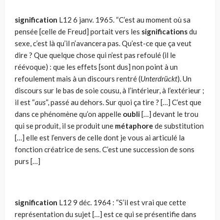
signification
L12
6 janv. 1965. “C’est au moment où sa
pensée [celle de Freud] portait vers les
significa­tions
du
sexe, c’est là qu’il n’avancera pas. Qu’est-ce que ça veut
dire ? Que quelque chose qui n’est pas refoulé (il le
réévoque) : que les effets [sont dus] non point à un
refoulement mais à un discours rentré (
Unterdrückt
). Un
discours sur le bas de soie cousu, à l’intérieur, à l’ex­térieur ;
il est “
aus
“, passé au dehors. Sur quoi ça tire ? […] C’est que
dans ce phénomène qu’on appelle
oubli
[…] devant le trou
qui se pro­duit, il se produit une
métaphore
de substitution
[…] elle est l’envers de celle dont je vous ai articulé la
fonction créatrice de sens. C’est une suc­cession de sons
purs […]
signification
L12 9 déc. 1964 : “S’il est vrai que cette
représentation du sujet […] est ce qui se présentifie dans