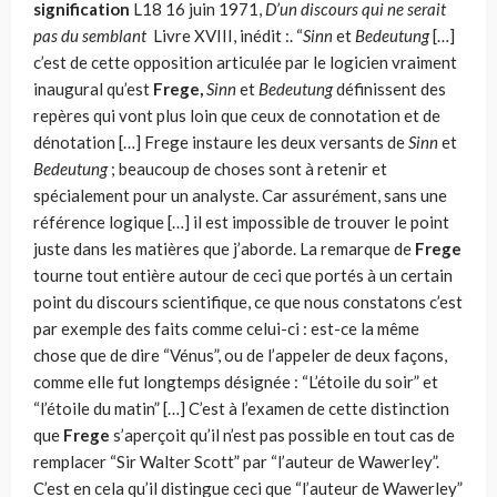
signification
L18 16 juin 1971,
D’un discours qui ne serait
pas du semblant
Livre XVIII, inédit :. “
Sinn
et
Bedeutung
[…]
c’est de cette opposition articulée par le logicien vraiment
inaugural qu’est
Frege,
Sinn
et
Bedeutung
définissent des
repè­res qui vont plus loin que ceux de connotation et de
dénotation […] Frege instaure les deux versants de
Sinn
et
Bedeutung
; beaucoup de choses sont à retenir et
spécialement pour un analyste. Car assurément, sans une
référence logique […] il est impossible de trouver le point
juste dans les matières que j’aborde. La remarque de
Frege
tourne tout entière autour de ceci que portés à un certain
point du discours scientifique, ce que nous constatons c’est
par exemple des faits comme celui-ci : est-ce la même
chose que de dire “Vénus”, ou de l’appeler de deux façons,
comme elle fut longtemps dé­signée : “L’étoile du soir” et
“l’étoile du matin” […] C’est à l’examen de cette distinction
que
Frege
s’aperçoit qu’il n’est pas possible en tout cas de
remplacer “Sir Walter Scott” par “l’auteur de Wawerley”.
C’est en cela qu’il distingue ceci que “l’auteur de Wawerley”