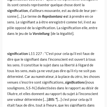
ils sont censés représenter quelque chose dont la
signification
, d’ailleurs mouvante, est au delà de leur per­
sonne […] Le terme de
Repräsentanz
es
t à prendre en ce
sens. Le signi­fiant a à être enregistré comme tel, il est au
pôle opposé de la significa­tion. La signification elle, entre
dans le jeu de la
Vorstellung
[de la lé­galité].
signification
L11
227 : “C’est pour cela qu’il est faux de
dire que le signifiant dans l’inconscient est ouvert à tous
les sens. Il constitue le sujet dans sa liberté à l’égard de
tous les sens, mais ça ne veut pas dire qu’il n’y ne soit pas
déterminé. Car au numérateur, à la place du zéro, les choses
venues s’inscrire sont significations,
significations
[nous
soulignons, S.S-N.] dialectisées dans le rapport au désir de
l’Autre, et elles donnent au rapport du sujet à l’in­conscient
une valeur déterminée […]
.BIS: “
[…] c’est pour cela qu’il
était faux de dire, tout à l’heure, que les signi­fiants dans