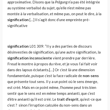
approximative. Disons que la
Prägung
n’a pas été intégrée
au système verbalisé du sujet, qu’elle n’est même pas
montée à la verbali­sation, et même pas, on peut le dire, à la
signification
[…] Il s’agit donc d’une empreinte pré-
significative
signification
L01
309: “Il y a des parties de discours
désinvesties de signification, qu’une autre signification, la
signification inconsciente
vient prendre par derrière.
Freud le montre à propos du rêve, et je vous l’ai fait voir
dans des lap­sus éclatants.[…] Or c’est là une dimension
fondamentale, puisque c’est la face radicale de
non-sens
que présente tout sens. Il y a un point où le sens émerge,
est créé. Mais en ce point même, l’homme peut très bien
sentir que le sens est en même temps anéanti, que c’est
d’être anéanti qu’il est créé. Le
trait d’esprit
, qu’est-ce que
c’est ? sinon l’irruption calculée du non-sens dans un