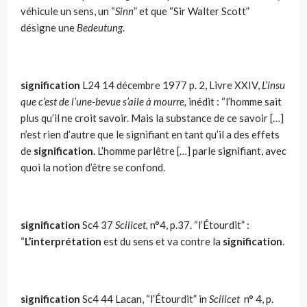
véhicule un sens, un “
Sinn
” et que “Sir Walter Scott”
désigne une
Bedeutung
.
signification
L24
14 décembre 1977 p. 2, Livre XXIV,
L’insu
que c’est de l’une-bevue s’aile à mourre,
in­édit : “l’homme sait
plus qu’il ne croit savoir. Mais la substance de ce savoir […]
n’est rien d’autre que le signifiant en tant qu’il a des effets
de
signi­fication.
L’homme parlêtre […] parle signifiant, avec
quoi la notion d’être se confond.
signification
Sc4
37
Scilicet,
n°4, p.37. “l’Étourdit” :
“
L’interprétation
est du sens et va contre la
signification
.
signification
Sc4 44
Lacan, “l’Étourdit” in
Scilicet
n° 4, p.