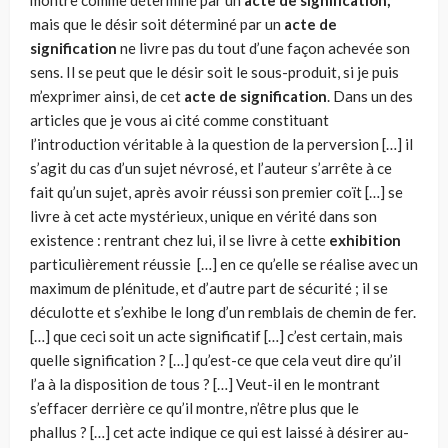
montre comme déterminé par un
acte de signification,
mais que le désir soit déterminé par un
acte de
signification
ne livre pas du tout d’une façon achevée son
sens. Il se peut que le désir soit le sous-produit, si je puis
m’exprimer ainsi, de cet
acte de signification
. Dans un des
ar­ticles que je vous ai cité comme constituant
l’introduction véritable à la question de la perversion […] il
s’agit du cas d’un sujet névrosé, et l’au­teur s’arrête à ce
fait qu’un sujet, après avoir réussi son premier coït […] se
livre à cet acte mystérieux, unique en vérité dans son
existence : ren­trant chez lui, il se livre à cette
exhibition
particulièrement réussie […] en ce qu’elle se réalise avec un
maximum de plénitude, et d’autre part de sécurité ; il se
déculotte et s’exhibe le long d’un remblais de chemin de fer.
[…] que ceci soit un acte significatif […] c’est certain, mais
quelle si­gnification ? […] qu’est-ce que cela veut dire qu’il
l’a à la disposition de tous ? […] Veut-il en le montrant
s’effacer derrière ce qu’il montre, n’être plus que le
phallus ? […] cet acte indique ce qui est laissé à dési­rer au-