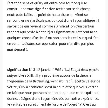
l’effet de sens et qu’il y ait entre cela tout ce qui se
construit comme
signification
(cette sorte de champ
neutre, de faille, de point de hasard), ce qui vient se
rencontrer ne s’articule pas du tout d’une façon obligée ; à
savoir : ce qui revient comme
signification
d’un certain
rap­port (qui reste à définir) du signifiant au référent (à ce
quelques chose d’articulé ou non dans le réel, sur quoi c’est
en venant, disons, se réper­cuter pour n’en dire pas plus
maintenant ).
signification
L13
12 janvier 1966 : “[…]
L’objet de la psycha­
nalyse
Livre XIII, , il y a problème autour de la théorie
frégéenne de la
Bedeutung,
wehr, wahre
; […] cette valeur de
vérité, s’il y a problème, c’est là peut-être que vous verrez
en fait que nous pouvons apporter quelque chose qui nous
donne, désigne d’une façon rénovée par notre expérience,
le véritable secret : il est de l’ordre de l’objet “a”. C’est au