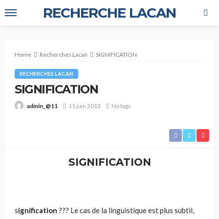
RECHERCHE LACAN
Home
Recherches Lacan
SIGNIFICATION
RECHERCHES LACAN
SIGNIFICATION
11 juin 2013
No tags
admin_@11
SIGNIFICATION
s
ignifi­cation
??? Le cas de la linguistique est plus subtil,