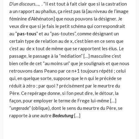
D’un discours…,
. “Il est tout à fait clair que si la castration
a un rapport au phallus, ça n’est pas là [au niveau de l’image
féminine d’Akhénaton] que nous pouvons la désigner. Je
veux dire que si je fais le petit schéma qui correspondrait
au “
pas-tous
” et au “pas-toutes”, comme désignant un
certain type de rela­tion au de x, c’est bien en ce sens que
c’est au de x tout de même que se rapportent les élus. Le
passage, le passage à la “médiation” […] masculine c’est
bien celle de cet “au moins un” que je soulignais et que nous
retrouvons dans Peano par ce n+1 toujours répété ; celui
qui, en quelque sorte, suppose que le n qui le précède se
réduit à zéro ; par quoi ? précisément par le meurtre du
Père. Ce repérage donne, si l’on peut dire, le détour, la
façon, pour employer le terme de Frege lui-même […]
“
ungerade
” (oblique), dont le sens du meurtre du Père, se
rapporte à une autre
Bedeutung
[…]