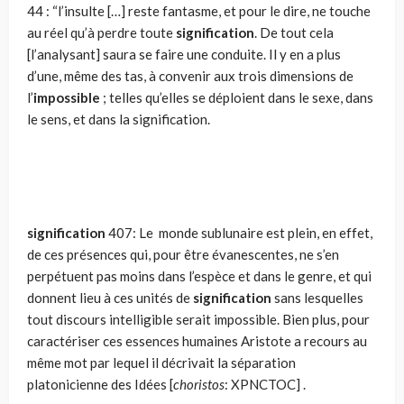
44 : “l’insulte […] reste fantasme, et pour le dire, ne touche
au réel qu’à per­dre toute
signification
. De tout cela
[l’analysant] saura se faire une con­duite. Il y en a plus
d’une, même des tas, à convenir aux trois dimen­sions de
l’
impossible
; telles qu’elles se déploient dans le sexe, dans
le sens, et dans la signification.
signification
407: Le monde sublunaire est plein, en effet,
de ces présences qui, pour être évanescentes, ne s’en
perpétuent pas moins dans l’espèce et dans le genre, et qui
donnent lieu à ces unités de
signification
sans lesquelles
tout discours intelligible serait impossible. Bien plus, pour
caractériser ces essences humaines Aristote a recours au
même mot par lequel il décrivait la séparation
platonicienne des Idées [
choristos
: XPNCTOC] .