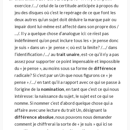
exercice /…/ celui de la certitude anticipée à propos du
jeu des disques où c’est le repérage de ce que font les
deux autres qu’un sujet doit déduire la marque pair ou
impair dont lui-même est affecté dans son propre dos /
…/. Il y a quelque chose d’analogue ici: ce n’est pas
indéfiniment qu’on peut inclure tous les « je pense donc
je suis » dans un « je pense »; où est la limite? /…/ dans
l’iden­tification /…/ au
trait unaire
, est-ce qu’il n’y a pas
assez pour supporter ce point impensable et impossible
du « je pense », au moins sous sa forme de
différence
radicale? Si c’est par un Un que nous figurons ce « je
pense » /…/ en tant qu’il a rapport avec ce qui se passe à
l’origine de la
nomination
, en tant que c’est ce qui nous
intéresse: la naissance du sujet, le sujet est ce qui se
nomme. Si nommer c’est d’abord quelque chose qui a
affaire avec une lecture du trait Un, désignant la
différence absolue
, nous pouvons nous demander
comment je chiffrerai la sorte de « je suis » qui ici se