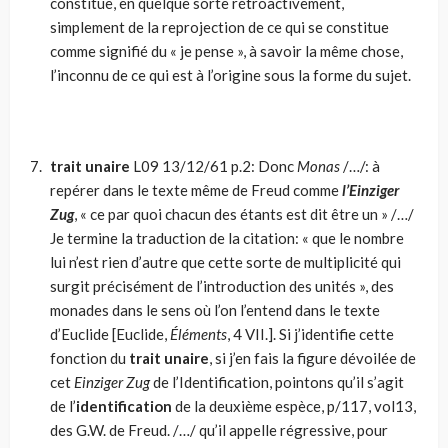
constitue, en quelque sorte rétroactivement,
simplement de la reprojection de ce qui se constitue
comme signifié du « je pense », à savoir la même chose,
l’inconnu de ce qui est à l’origine sous la forme du sujet.
trait unaire
L09 13/12/61 p.2: Donc
Monas
/…/: à
repérer dans le texte même de Freud comme
l’Einziger
Zug
, « ce par quoi chacun des étants est dit être un » /…/
Je termine la traduction de la citation: « que le nombre
lui n’est rien d’autre que cette sorte de multiplicité qui
surgit précisément de l’introduction des unités », des
monades dans le sens où l’on l’entend dans le texte
d’Euclide [Euclide,
Éléments
, 4 VII.]. Si j’identifie cette
fonction du
trait unaire
, si j’en fais la figure dévoilée de
cet
Einziger Zug
de l’Identification, pointons qu’il s’agit
de l’
identification
de la deuxième espèce, p/117, vol13,
des G.W. de Freud. /…/ qu’il appelle régressive, pour