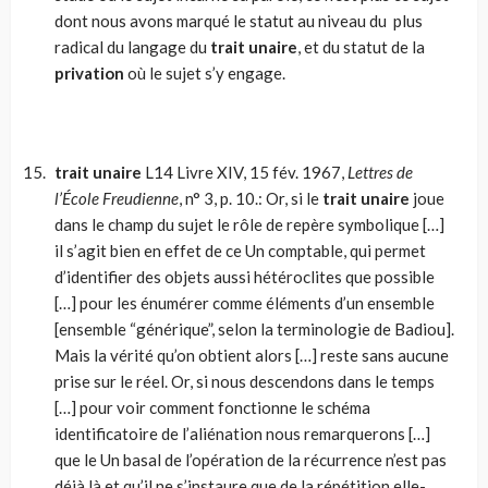
dont nous avons marqué le statut au niveau du plus
radical du langage du
trait unaire
, et du statut de la
privation
où le sujet s’y engage.
trait unaire
L14 Livre XIV, 15 fév. 1967,
Lettres de
l’École Freudienne
, n° 3, p. 10.: Or, si le
trait unaire
joue
dans le champ du sujet le rôle de repère sym­bolique […]
il s’agit bien en effet de ce Un comptable, qui permet
d’identifier des objets aussi hétéroclites que possible
[…] pour les énu­mérer comme éléments d’un ensemble
[ensemble “générique”, selon la terminologie de Badiou].
Mais la vérité qu’on obtient alors […] reste sans aucune
prise sur le réel. Or, si nous descendons dans le temps
[…] pour voir comment fonctionne le schéma
identificatoire de l’aliénation nous remarquerons […]
que le Un basal de l’opération de la récurrence n’est pas
déjà là et qu’il ne s’instaure que de la répétition elle-