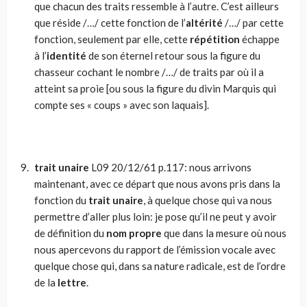
que chacun des traits ressemble à l’autre. C’est ailleurs
que réside /…/ cette fonction de l’
altérité
/…/ par cette
fonction, seulement par elle, cette
répétition
échappe
à l’
identité
de son éternel retour sous la figure du
chasseur cochant le nombre /…/ de traits par où il a
atteint sa proie [ou sous la figure du divin Marquis qui
compte ses « coups » avec son laquais].
trait unaire
L09 20/12/61 p.117: nous arrivons
maintenant, avec ce départ que nous avons pris dans la
fonction du
trait unaire
, à quelque chose qui va nous
permettre d’aller plus loin: je pose qu’il ne peut y avoir
de définition du
nom propre
que dans la mesure où nous
nous apercevons du rapport de l’émission vocale avec
quelque chose qui, dans sa nature radicale, est de l’ordre
de la
lettre
.