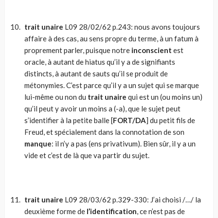
trait unaire
L09 28/02/62 p.243: nous avons toujours
affaire à des cas, au sens propre du terme, à un fatum à
proprement parler, puisque notre
inconscient
est
oracle, à autant de hiatus qu’il y a de signifiants
distincts, à autant de sauts qu’il se produit de
métonymies. C’est parce qu’il y a un sujet qui se marque
lui-même ou non du
trait unaire
qui est un (ou moins un)
qu’il peut y avoir un moins a (-a), que le sujet peut
s’identifier à la petite balle [
FORT/DA
] du petit fils de
Freud, et spécialement dans la connotation de son
manque
: il n’y a pas (ens privativum). Bien sûr, il y a un
vide et c’est de là que va partir du sujet.
trait unaire
L09 28/03/62 p.329-330: J’ai choisi /…/ la
deuxième forme de
l’identification
, ce n’est pas de