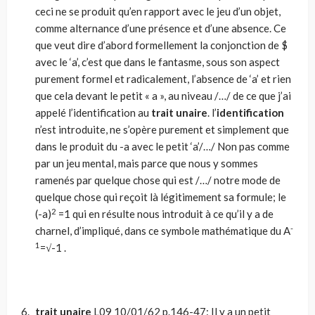
ceci ne se produit qu’en rapport avec le jeu d’un objet,
comme alternance d’une présence et d’une absence. Ce
que veut dire d’abord formellement la conjonction de $
avec le ‘a’, c’est que dans le fantasme, sous son aspect
purement formel et radicalement, l’absence de ‘a’ et rien
que cela devant le petit « a », au niveau /…/ de ce que j’ai
appelé l’identification au
trait unaire
. l’
identification
n’est introduite, ne s’opère purement et simplement que
dans le produit du -a avec le petit ‘a’/…/ Non pas comme
par un jeu mental, mais parce que nous y sommes
ramenés par quelque chose qui est /…/ notre mode de
quelque chose qui reçoit là légitimement sa formule; le
2
(-a)
=1 qui en résulte nous introduit à ce qu’il y a de
-
charnel, d’impliqué, dans ce symbole mathématique du A
1
=√-1 .
trait unaire
L09 10/01/62 p.146-47: Il y a un petit