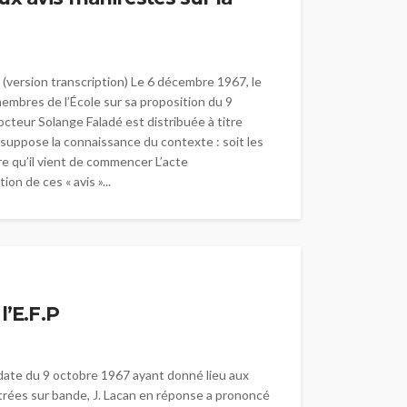
(version transcription) Le 6 décembre 1967, le
membres de l’École sur sa proposition du 9
octeur Solange Faladé est distribuée à titre
 suppose la connaissance du contexte : soit les
re qu’il vient de commencer L’acte
on de ces « avis »...
l’E.F.P
n date du 9 octobre 1967 ayant donné lieu aux
gistrées sur bande, J. Lacan en réponse a prononcé