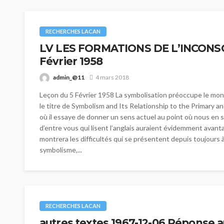
RECHERCHES LACAN
LV LES FORMATIONS DE L’INCONSCI
Février 1958
admin_@11
4 mars 2018
Leçon du 5 Février 1958 La symbolisation préoccupe le mond
le titre de Symbolism and Its Relationship to the Primary
où il essaye de donner un sens actuel au point où nous en
d’entre vous qui lisent l’anglais auraient évidemment avantage
montrera les difficultés qui se présentent depuis toujours
symbolisme,...
RECHERCHES LACAN
autres textes 1967-12-06 Réponse a