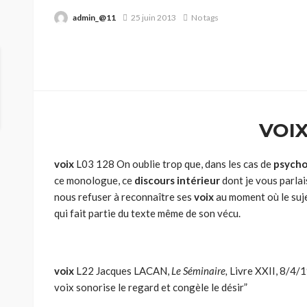
admin_@11
25 juin 2013
No tags
VOI
voix
L03 128 On oublie trop que, dans les cas de
psycho
ce monologue, ce
discours intérieur
dont je vous parlai
nous refuser à reconnaître ses
voix
au moment où le suj
qui fait partie du texte même de son vécu.
voix
L22 Jacques LACAN,
Le Séminaire,
Livre XXII, 8/4/1
voix sonorise le regard et congèle le désir”