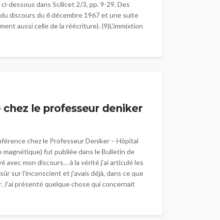
ci-dessous dans Scilicet 2/3, pp. 9-29. Des
ure du discours du 6 décembre 1967 et une suite
nt aussi celle de la réécriture). (9)L’immixtion
e chez le professeur deniker
férence chez le Professeur Deniker – Hôpital
 magnétique) fut publiée dans le Bulletin de
é avec mon discours… à la vérité j’ai articulé les
ûr sur l’inconscient et j’avais déjà, dans ce que
r. J’ai présenté quelque chose qui concernait