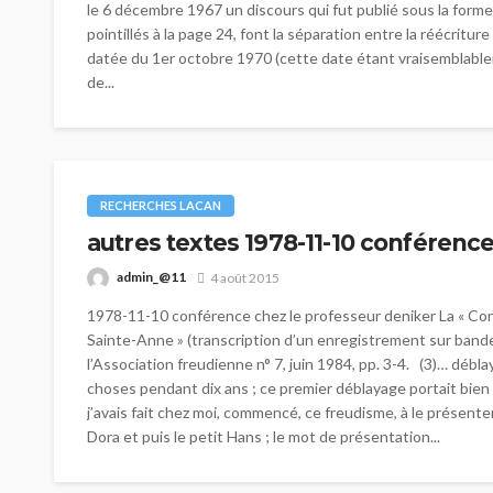
le 6 décembre 1967 un discours qui fut publié sous la forme 
pointillés à la page 24, font la séparation entre la réécrit
datée du 1er octobre 1970 (cette date étant vraisemblableme
de...
RECHERCHES LACAN
autres textes 1978-11-10 conférenc
admin_@11
4 août 2015
1978-11-10 conférence chez le professeur deniker La « Con
Sainte-Anne » (transcription d’un enregistrement sur bande
l’Association freudienne n° 7, juin 1984, pp. 3-4. (3)… déblay
choses pendant dix ans ; ce premier déblayage portait bien s
j’avais fait chez moi, commencé, ce freudisme, à le présente
Dora et puis le petit Hans ; le mot de présentation...