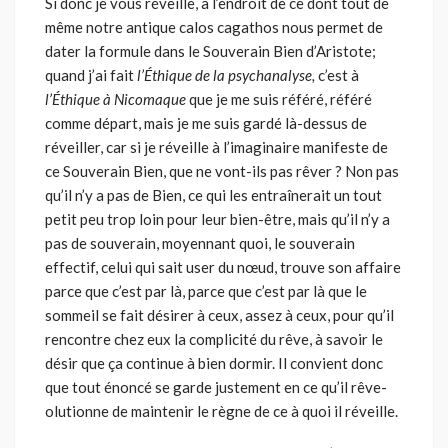
Si donc je vous réveille, à l’endroit de ce dont tout de
même notre antique calos cagathos nous permet de
dater la formule dans le Souverain Bien d’Aristote;
quand j’ai fait
l’Éthique de la psychanalyse,
c’est à
l’Éthique à Nicomaque
que je me suis référé, référé
comme départ, mais je me suis gardé là-dessus de
réveiller, car si je réveille à l’imaginaire manifeste de
ce Souverain Bien, que ne vont-ils pas rêver ? Non pas
qu’il n’y a pas de Bien, ce qui les entraînerait un tout
petit peu trop loin pour leur bien-être, mais qu’il n’y a
pas de souverain, moyen­nant quoi, le souverain
effectif, celui qui sait user du nœud, trouve son affaire
parce que c’est par là, parce que c’est par là que le
sommeil se fait désirer à ceux, assez à ceux, pour qu’il
rencontre chez eux la complicité du rêve, à savoir le
désir que ça continue à bien dormir. Il convient donc
que tout énoncé se garde justement en ce qu’il rêve-
olutionne de main­tenir le règne de ce à quoi il réveille.