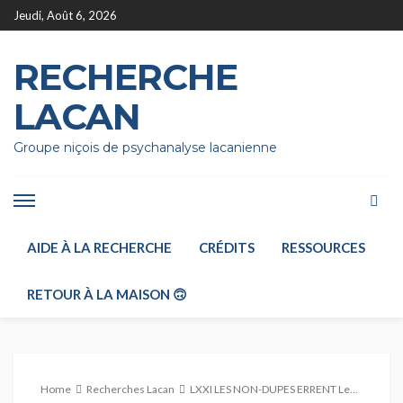
Jeudi, Août 6, 2026
RECHERCHE
LACAN
Groupe niçois de psychanalyse lacanienne
AIDE À LA RECHERCHE
CRÉDITS
RESSOURCES
RETOUR À LA MAISON 🙃
Home
Recherches Lacan
LXXI LES NON-DUPES ERRENT Leçon X 19 mars 1974