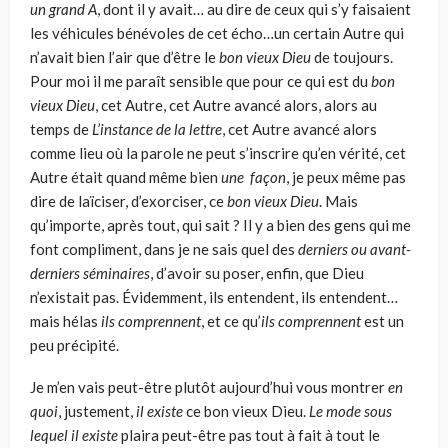
un grand A
, dont il y avait… au dire de ceux qui s’y faisaient
les véhicules bénévoles de cet écho…un certain Autre qui
n’avait bien l’air que d’être le
bon vieux Dieu
de toujours.
Pour moi il me paraît sensible que pour ce qui est du
bon
vieux Dieu
, cet Autre, cet Autre avancé alors, alors au
temps de
L’instance de la lettre
, cet Autre avancé alors
comme lieu où la parole ne peut s’inscrire qu’en vérité, cet
Autre était quand même bien
une façon
, je peux même pas
dire de laïciser, d’exorciser, ce
bon vieux Dieu
. Mais
qu’importe, après tout, qui sait ? Il y a bien des gens qui me
font compliment, dans je ne sais quel des
derniers ou avant-
derniers séminaires
, d’avoir su poser, enfin, que Dieu
n’existait pas. Évidemment, ils entendent, ils entendent…
mais hélas
ils comprennent
, et ce qu’
ils comprennent
est un
peu précipité.
Je m’en vais peut-être plutôt aujourd’hui vous montrer
en
quoi
, justement,
il existe
ce bon vieux Dieu.
Le mode sous
lequel il existe
plaira peut-être pas tout à fait à tout le