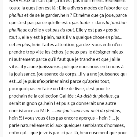
RABELAIS on sait que ça lui est pas indifférent. Seulement
toute la question est là : Elle a divers modes de l’aborder ce
phallus
et de se le garder, hein ? Et même que ça joue, parce
que c’est pas parce qu’elle est «
pas toute
» dans
la fonction
phallique
qu’elle y est
pas du tout
. Elle y est pas «
pas du
tout
», elle y est à plein, mais il y a quelque chose
en plus
…
cet
en plus
, hein, faites attention, gardez-vous enfin d’en
prendre trop vite les échos, je peux pas le désigner mieux
ni autrement parce qu’il faut que je tranche et que j’aille
vite…il y a une
jouissance
…puisque nous nous en tenons à
la jouissance, jouissance du corps…il y a une jouissance qui
est…si je puis m’exprimer ainsi parce qu’après tout,
pourquoi pas en faire un titre de livre, c’est pour le
prochain de la collection Galilée :
Au-delà du phallus
, ça
serait mignon ça, hein ! et puis ça donnerait une autre
consistance au MLF. …
une jouissance au-delà du phallus
,
hein !Si vous vous êtes pas encore aperçus – hein ? … je
parle naturellement ici aux quelques semblants d’hommes,
enfin qui… que je vois par-ci par-là, heureusement que pour