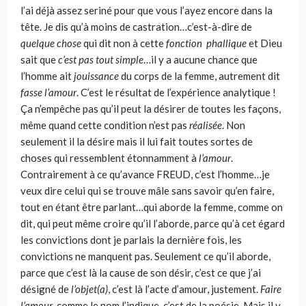
l’ai déjà assez seriné pour que vous l’ayez encore dans la
tête. Je dis qu’à moins de castration…c’est-à-dire de
quelque chose
qui dit non à cette
fonction phallique
et Dieu
sait que
c’est pas tout simple
…il y a aucune chance que
l’homme ait
jouissance
du corps de la femme, autrement dit
fasse l’amour
. C’est le résultat de l’expérience analytique !
Ça n’empêche pas qu’il peut la désirer de toutes les façons,
même quand cette condition n’est pas
réalisée
. Non
seulement il la désire mais il lui fait toutes sortes de
choses qui ressemblent étonnamment à
l’amour
.
Contrairement à ce qu’avance FREUD, c’est l’homme…je
veux dire celui qui se trouve mâle sans savoir qu’en faire,
tout en étant être parlant…qui aborde la femme, comme on
dit, qui peut même croire qu’il l’aborde, parce qu’à cet égard
les convictions dont je parlais la dernière fois, les
convictions ne manquent pas. Seulement ce qu’il aborde,
parce que c’est là la cause de son désir, c’est ce que j’ai
désigné de
l’objet(a)
, c’est là l’acte d’amour, justement.
Faire
l’amour
, comme le nom l’indique, c’est de la poésie. Mais il y