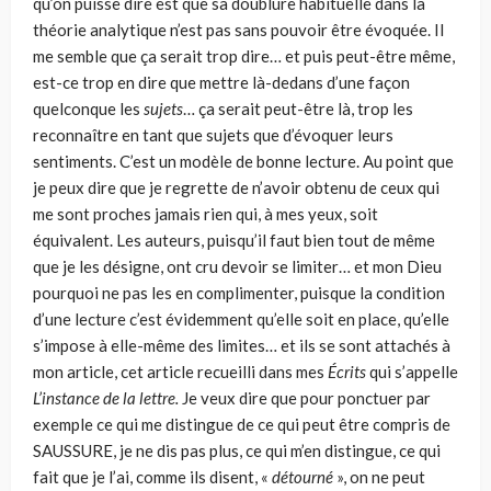
qu’on puisse dire est que sa doublure habituelle dans la
théorie analytique n’est pas sans pouvoir être évoquée. Il
me semble que ça serait trop dire… et puis peut-être même,
est-ce trop en dire que mettre là-dedans d’une façon
quelconque les
sujets
… ça serait peut-être là, trop les
reconnaître en tant que sujets que d’évoquer leurs
sentiments. C’est un modèle de bonne lecture. Au point que
je peux dire que je regrette de n’avoir obtenu de ceux qui
me sont proches jamais rien qui, à mes yeux, soit
équivalent. Les auteurs, puisqu’il faut bien tout de même
que je les désigne, ont cru devoir se limiter… et mon Dieu
pourquoi ne pas les en complimenter, puisque la condition
d’une lecture c’est évidemment qu’elle soit en place, qu’elle
s’impose à elle-même des limites… et ils se sont attachés à
mon article, cet article recueilli dans mes
Écrits
qui s’appelle
L’instance de la lettre.
Je veux dire que pour ponctuer par
exemple ce qui me distingue de ce qui peut être compris de
SAUSSURE, je ne dis pas plus, ce qui m’en distingue, ce qui
fait que je l’ai, comme ils disent, «
détourné
», on ne peut