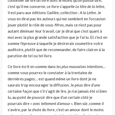
conseiller de lire un livre dont le moins qu’on puisse dire,
c’est qu’il me concerne, ce livre s’appelle
Le titre de la lettre
,
il est paru aux éditions Galilée, collection :
A la Lettre
. Je
vous en dirai pas les auteurs qui me semblent en l’occasion
jouer plutôt le rôle de sous-fifres, mais ce n’est pas pour
autant diminuer leur travail, car je dirai que c’est quant à
moi avec la plus grande satisfaction que je l’ai lu. Et c’est en
somme l’épreuve à laquelle je désirerais soumettre votre
auditoire, plutôt que de recommander, de faire clairon à la
parution de tel ou tel livre.
Ce livre écrit en somme dans
les plus mauvaises intentions
…
comme vous pourrez le constater à la trentaine de
dernières pages… est quand même un livre dont je ne
saurais trop encourager la diffusion. Je peux dire d’une
certaine façon que s’il s’agit de lire, je n’ai jamais été si bien
lu, au point de pouvoir dire que d’un certain côté je
pourrais dire «
avec tellement d’amour
». Bien sûr, comme il
s’avère, par la chute du livre, c’est un amour dont le moins