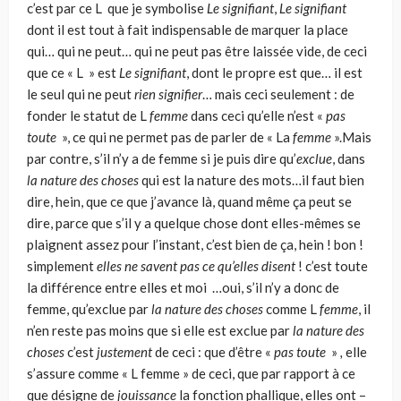
c’est par ce L que je symbolise
Le signifiant
,
Le signifiant
dont il est tout à fait indispensable de marquer la place
qui… qui ne peut… qui ne peut pas être laissée vide, de ceci
que ce « L » est
Le signifiant
, dont le propre est que… il est
le seul qui ne peut
rien signifier
… mais ceci seulement : de
fonder le statut de L
femme
dans ceci qu’elle n’est «
pas
toute
», ce qui ne permet pas de parler de « La
femme
».Mais
par contre, s’il n’y a de femme si je puis dire qu’
exclue
, dans
la nature des choses
qui est la nature des mots…il faut bien
dire, hein, que ce que j’avance là, quand même ça peut se
dire, parce que s’il y a quelque chose dont elles-mêmes se
plaignent assez pour l’instant, c’est bien de ça, hein ! bon !
simplement
elles ne savent pas ce qu’elles disent
! c’est toute
la différence entre elles et moi …oui, s’il n’y a donc de
femme, qu’exclue par
la nature des choses
comme L
femme
, il
n’en reste pas moins que si elle est exclue par
la nature des
choses
c’est
justement
de ceci : que d’être «
pas toute
»
,
elle
s’assure comme « L femme » de ceci, que par rapport à ce
que désigne de
jouissance
la fonction phallique, elles ont –