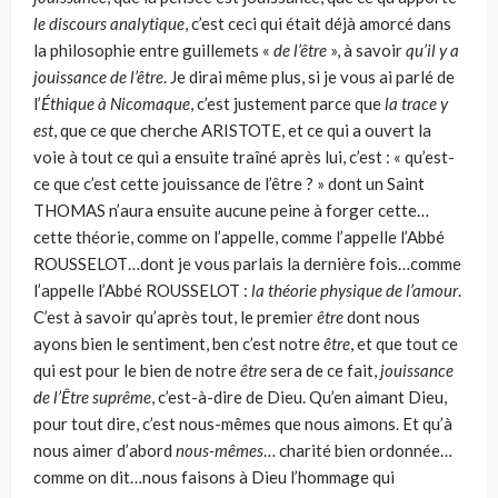
le discours analytique
, c’est ceci qui était déjà amorcé dans
la philosophie entre guillemets «
de l’être
», à savoir
qu’il y a
jouissance de l’être
. Je dirai même plus, si je vous ai parlé de
l’
Éthique à Nicomaque
, c’est justement parce que
la trace y
est
, que ce que cherche ARISTOTE, et ce qui a ouvert la
voie à tout ce qui a ensuite traîné après lui, c’est : « qu’est-
ce que c’est cette jouissance de l’être ? » dont un Saint
THOMAS n’aura ensuite aucune peine à forger cette…
cette théorie, comme on l’appelle, comme l’appelle l’Abbé
ROUSSELOT…dont je vous parlais la dernière fois…comme
l’appelle l’Abbé ROUSSELOT :
la théorie physique de l’amour
.
C’est à savoir qu’après tout, le premier
être
dont nous
ayons bien le sentiment, ben c’est notre
être
, et que tout ce
qui est pour le bien de notre
être
sera de ce fait,
jouissance
de l’Être suprême
, c’est-à-dire de Dieu. Qu’en aimant Dieu,
pour tout dire, c’est nous-mêmes que nous aimons. Et qu’à
nous aimer d’abord
nous-mêmes
… charité bien ordonnée…
comme on dit…nous faisons à Dieu l’hommage qui