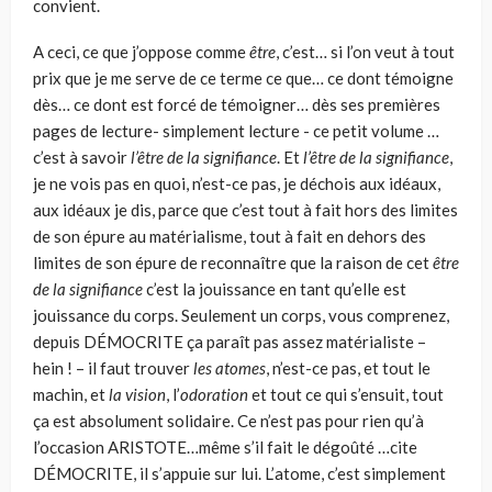
convient.
A ceci, ce que j’oppose comme
être
, c’est… si l’on veut à tout
prix que je me serve de ce terme ce que… ce dont témoigne
dès… ce dont est forcé de témoigner… dès ses premières
pages de lecture- simplement lecture ­- ce petit volume …
c’est à savoir
l’être de la signifiance
. Et
l’être de la signifiance
,
je ne vois pas en quoi, n’est-ce pas, je déchois aux idéaux,
aux idéaux je dis, parce que c’est tout à fait hors des limites
de son épure au matérialisme, tout à fait en dehors des
limites de son épure de reconnaître que la raison de cet
être
de la signifiance
c’est la jouissance en tant qu’elle est
jouissance du corps. Seulement un corps, vous comprenez,
depuis DÉMOCRITE ça paraît pas assez matérialiste –
hein ! – il faut trouver
les atomes
, n’est-ce pas, et tout le
machin, et
la vision
, l’
odoration
et tout ce qui s’ensuit, tout
ça est absolument solidaire. Ce n’est pas pour rien qu’à
l’occasion ARISTOTE…même s’il fait le dégoûté …cite
DÉMOCRITE, il s’appuie sur lui. L’atome, c’est simplement