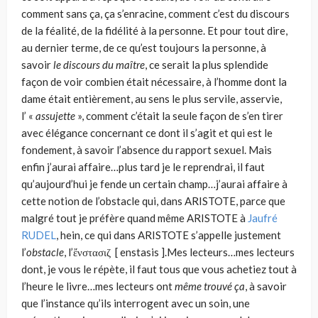
comment sans ça, ça s’enracine, comment c’est du discours
de la féalité, de la fidélité à la personne. Et pour tout dire,
au dernier terme, de ce qu’est toujours la personne, à
savoir
le discours du maître
, ce serait la plus splendide
façon de voir combien était nécessaire, à l’homme dont la
dame était entièrement, au sens le plus servile, asservie,
l’ «
assujette
», comment c’était la seule façon de s’en tirer
avec élégance concernant ce dont il s’agit et qui est le
fondement, à savoir l’absence du rapport sexuel. Mais
enfin j’aurai affaire…plus tard je le reprendrai, il faut
qu’aujourd’hui je fende un certain champ…j’aurai affaire à
cette notion de l’obstacle qui, dans ARISTOTE, parce que
malgré tout je préfère quand même ARISTOTE à
Jaufré
RUDEL
, hein, ce qui dans ARISTOTE s’appelle justement
l’
obstacle
, l’ἔνστασιζ [ enstasis ].Mes lecteurs…mes lecteurs
dont, je vous le répète, il faut tous que vous achetiez tout à
l’heure le livre…mes lecteurs ont
même trouvé ça
, à savoir
que l’instance qu’ils interrogent avec un soin, une