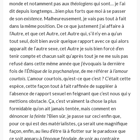
monde et notamment pas aux
théologiens
qui sont… je l’ai
dit depuis longtemps…bien plus forts que moi à se passer
de son
existence
. Malheureusement, je vais pas tout à fait
dans la même position. De ce que justement j’ai affaire à
l’Autre, et que cet Autre, cet Autre qui, s’il n’y en a qu’un
tout seul, doit bien avoir quelque rapport avec ce qui alors
apparaît de l’autre sexe, cet Autre je suis bien forcé d’en
tenir compte et chacun sait qu’après tout je ne me suis pas
refusé dans cette même année que j’évoquais la dernière
fois de l’
Éthique de la psychanalyse
, de me référer à
l’amour
courtois
. L’amour courtois, qu’est-ce que c’est ? C’était cette
espèce, cette façon tout à fait raffinée de suppléer à
l’absence de rapport sexuel en feignant que c’est nous qui y
mettions obstacle. Ça, c’est vraiment la chose la plus
formidable qu’on ait jamais tentée, mais comment en
dénoncer
la feinte
?Bien sûr, je passe sur ceci enfin que,
pour ce qui est des matérialistes, ça serait une magnifique
façon, enfin, au lieu d’être là à flotter sur le paradoxe que
ce soit apparu à l’époque féodale, de voir au contraire