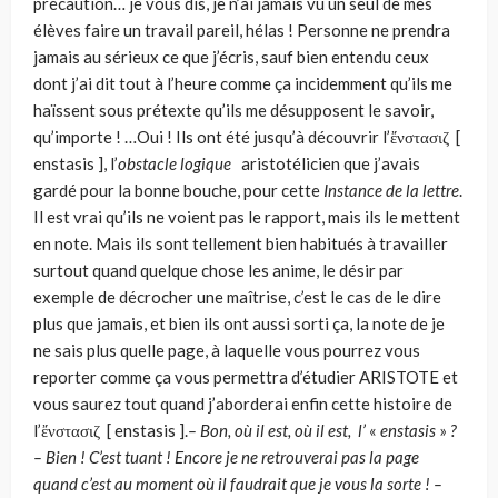
précaution… je vous dis, je n’ai jamais vu un seul de mes
élèves faire un travail pareil, hélas ! Personne ne prendra
jamais au sérieux ce que j’écris, sauf bien entendu ceux
dont j’ai dit tout à l’heure comme ça incidemment qu’ils me
haïssent sous prétexte qu’ils me désupposent le savoir,
qu’importe ! …Oui ! Ils ont été jusqu’à découvrir l’ἔνστασιζ [
enstasis ], l’
obstacle logique
aristotélicien que j’avais
gardé pour la bonne bouche, pour cette
Instance de la lettre
.
Il est vrai qu’ils ne voient pas le rapport, mais ils le mettent
en note. Mais ils sont tellement bien habitués à travailler
surtout quand quelque chose les anime, le désir par
exemple de décrocher une maîtrise, c’est le cas de le dire
plus que jamais, et bien ils ont aussi sorti ça, la note de je
ne sais plus quelle page, à laquelle vous pourrez vous
reporter comme ça vous permettra d’étudier ARISTOTE et
vous saurez tout quand j’aborderai enfin cette histoire de
l’ἔνστασιζ [ enstasis ].
– Bon, où il est, où il est, l’
«
enstasis
»
?
– Bien ! C’est tuant ! Encore je ne retrouverai pas la page
quand c’est au moment où il faudrait que je vous la sorte ! –