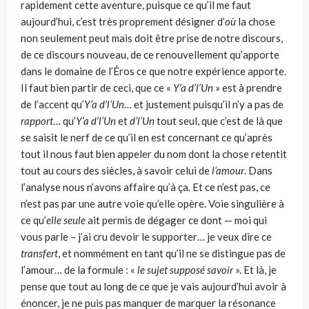
rapidement cette aventure, puisque ce qu’il me faut
aujourd’hui, c’est très proprement désigner d’
où
la chose
non seulement peut mais doit être prise de notre discours,
de ce discours nouveau, de ce renouvellement qu’apporte
dans le domaine de l’Éros ce que notre expérience apporte.
Il faut bien partir de ceci, que ce «
Y’a d’l’Un
» est à prendre
de l’accent qu’
Y’a d’l’Un
… et justement puisqu’il n’y a pas de
rapport
… qu’
Y’a d’l’Un
et
d’l’Un
tout seul, que c’est de là que
se saisit le nerf de ce qu’il en est concernant ce qu’après
tout il nous faut bien appeler du nom dont la chose retentit
tout au cours des siècles, à savoir celui de
l’amour
. Dans
l’analyse nous n’avons affaire qu’à ça. Et ce n’est pas, ce
n’est pas par une autre voie qu’elle opère. Voie singulière à
ce qu’
elle seule
ait permis de dégager ce dont — moi qui
vous parle – j’ai cru devoir le supporter… je veux dire ce
transfert
, et nommément en tant qu’il ne se distingue pas de
l’amour… de la formule : «
le sujet supposé savoir
». Et là, je
pense que tout au long de ce que je vais aujourd’hui avoir à
énoncer, je ne puis pas manquer de marquer la résonance