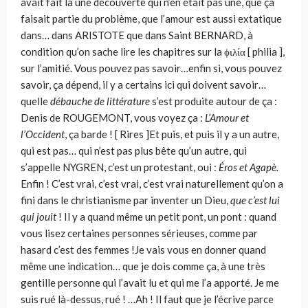
avait fait là une découverte qui n’en était pas une, que ça
faisait partie du problème, que l’amour est aussi extatique
dans… dans ARISTOTE que dans Saint BERNARD, à
condition qu’on sache lire les chapitres sur la ϕιλία [ philia ],
sur l’amitié. Vous pouvez pas savoir…enfin si, vous pouvez
savoir, ça dépend, il y a certains ici qui doivent savoir…
quelle
débauche de littérature
s’est produite autour de ça :
Denis de ROUGEMONT, vous voyez ça :
L’Amour et
l’Occident
, ça barde ! [ Rires ]Et puis, et puis il y a un autre,
qui est pas… qui n’est pas plus bête qu’un autre, qui
s’appelle NYGREN, c’est un protestant, oui :
Éros et Agapè.
Enfin ! C’est vrai, c’est vrai, c’est vrai naturellement qu’on a
fini dans le christianisme par inventer un Dieu,
que c’est lui
qui jouit
! Il y a quand même un petit pont, un pont : quand
vous lisez certaines personnes sérieuses, comme par
hasard c’est des femmes !Je vais vous en donner quand
même une indication… que je dois comme ça, à une très
gentille personne qui l’avait lu et qui me l’a apporté. Je me
suis rué là-dessus, rué ! …Ah ! Il faut que je l’écrive parce