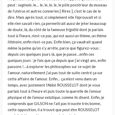
peut :
vaginale
, le… le, le, le, le, le pôle postérieur du museau
de l’utérus et autres conneries [ Rires ], c’est le cas de le
dire. Mais après tout, si simplement elle l’éprouvait et si
elle n’en savait rien, ça permettrait aussi de jeter beaucoup
de doute, là, du côté de la fameuse
frigidité
dont je parlais
tout à l’heure, n’est-ce pas, qui est aussi un thème, un
thème
littéraire
, enfin n’est-ce pas. Enfin bien, ça vaudrait quand
même la peine qu’on s’y arrête, parce que figurez-vous :
depuis ces quelques jours là, que je passe…enfin ces
quelques jours
: je fais que ça depuis que j’ai vingt ans, enfin
passons !…à explorer les philosophes sur ce sujet de
l’amour, naturellement j’ai pas tout de suite centré ça sur
cette affaire de l’amour. Enfin… ça m’est venu dans un
temps, avec justement l’Abbé ROUSSELOT dont je vous
parlais tout à l’heure et puis toute la querelle de
l’amour
physique
et de
l’amour extatique
, comme ils disent. Enfin, je
comprends que GILSON ne l’ait pas trouvée très bonne,
cette opposition, il a trouvé que
peut-être
ROUSSELOT