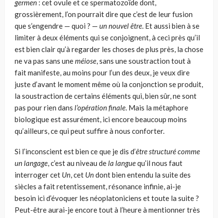
germen
: cet ovule et ce spermatozoïde dont,
grossièrement, l’on pourrait dire que c’est de leur fusion
que s’engendre — quoi ? —
un nouvel être
. Et aussi bien à se
limiter à deux éléments qui se conjoignent, à ceci près qu’il
est bien clair qu’à regarder les choses de plus près, la chose
ne va pas sans une
méiose
, sans une soustraction tout à
fait manifeste, au moins pour l’un des deux, je veux dire
juste d’avant le moment même où la conjonction se produit,
la soustraction de certains éléments qui, bien sûr, ne sont
pas pour rien dans
l’opération finale
. Mais la métaphore
biologique est assurément, ici encore beaucoup moins
qu’ailleurs, ce qui peut suffire à nous conforter.
Si l’inconscient est bien ce que je dis d’
être structuré comme
un langage
, c’est au niveau de
la langue
qu’il nous faut
interroger cet
Un
, cet
Un
dont bien entendu la suite des
siècles a fait retentissement, résonance infinie, ai-je
besoin ici d’évoquer les néoplatoniciens et toute la suite ?
Peut-être aurai-je encore tout à l’heure à mentionner très