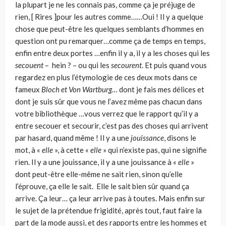
la plupart je ne les connais pas, comme ça je préjuge de
rien, [ Rires ]pour les autres comme……Oui ! Il y a quelque
chose que peut-être les quelques semblants d’hommes en
question ont pu remarquer…comme ça de temps en temps,
enfin entre deux portes …enfin il y a, il y a les choses qui les
secouent
– hein ? – ou qui les
secourent
. Et puis quand vous
regardez en plus l’étymologie de ces deux mots dans ce
fameux
Bloch et Von Wartburg…
dont je fais mes délices et
dont je suis sûr que vous ne l’avez même pas chacun dans
votre bibliothèque …vous verrez que le rapport qu’il y a
entre secouer et secourir, c’est pas des choses qui arrivent
par hasard, quand même ! Il y a une
jouissance
, disons le
mot, à «
elle
», à cette «
elle
» qui n’existe pas, qui ne signifie
rien. Il y a une jouissance, il y a une jouissance à «
elle
»
dont
peut-être elle-même ne sait rien, sinon qu’elle
l’éprouve, ça elle le sait. Elle le sait bien sûr quand ça
arrive. Ça leur… ça leur arrive pas à toutes. Mais enfin sur
le sujet de la prétendue frigidité, après tout, faut faire la
part de la mode aussi, et des rapports entre les hommes et