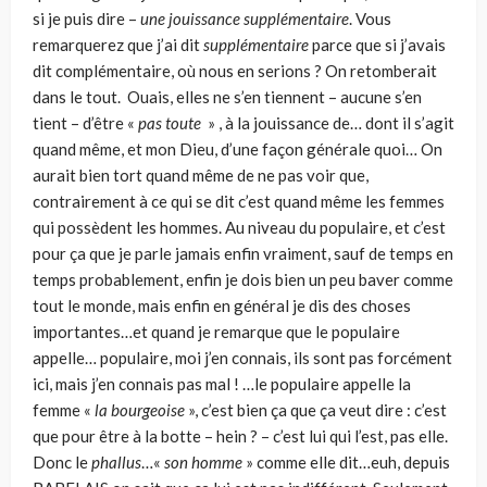
si je puis dire –
une jouissance supplémentaire
. Vous
remarquerez que j’ai dit
supplémentaire
parce que si j’avais
dit complémentaire, où nous en serions ? On retomberait
dans le tout. Ouais, elles ne s’en tiennent – aucune s’en
tient – d’être «
pas toute
» , à la jouissance de… dont il s’agit
quand même, et mon Dieu, d’une façon générale quoi… On
aurait bien tort quand même de ne pas voir que,
contrairement à ce qui se dit c’est quand même les femmes
qui possèdent les hommes. Au niveau du populaire, et c’est
pour ça que je parle jamais enfin vraiment, sauf de temps en
temps probablement, enfin je dois bien un peu baver comme
tout le monde, mais enfin en général je dis des choses
importantes…et quand je remarque que le populaire
appelle… populaire, moi j’en connais, ils sont pas forcément
ici, mais j’en connais pas mal ! …le populaire appelle la
femme «
la bourgeoise
», c’est bien ça que ça veut dire : c’est
que pour être à la botte – hein ? – c’est lui qui l’est, pas elle.
Donc le
phallus
…«
son homme
» comme elle dit…euh, depuis