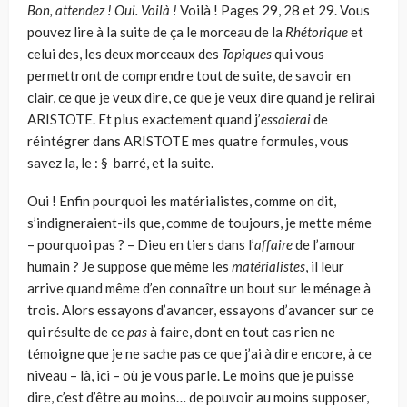
Bon, attendez ! Oui. Voilà !
Voilà ! Pages 29, 28 et 29. Vous
pouvez lire à la suite de ça le morceau de la
Rhétorique
et
celui des, les deux morceaux des
Topiques
qui vous
permettront de comprendre tout de suite, de savoir en
clair, ce que je veux dire, ce que je veux dire quand je relirai
ARISTOTE. Et plus exactement quand j’
essaierai
de
réintégrer dans ARISTOTE mes quatre formules, vous
savez la, le : § barré, et la suite.
Oui ! Enfin pourquoi les matérialistes, comme on dit,
s’indigneraient-ils que, comme de toujours, je mette même
– pourquoi pas ? – Dieu en tiers dans l’
affaire
de l’amour
humain ? Je suppose que même les
matérialistes
, il leur
arrive quand même d’en connaître un bout sur le ménage à
trois. Alors essayons d’avancer, essayons d’avancer sur ce
qui résulte de ce
pas
à faire, dont en tout cas rien ne
témoigne que je ne sache pas ce que j’ai à dire encore, à ce
niveau – là, ici – où je vous parle. Le moins que je puisse
dire, c’est d’être au moins… de pouvoir au moins supposer,