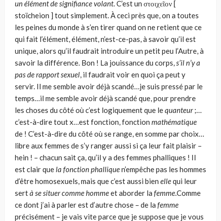
un élément de
signifiance
volant
. C’est un στοιχεῖον [
stoïcheion ] tout simplement. À ceci près que, on a toutes
les peines du monde à s’en tirer quand on ne retient que ce
qui fait l’élément, élément, n’est-ce-pas, à savoir qu’il est
unique, alors qu’il faudrait introduire un petit peu l’Autre, à
savoir la différence. Bon ! La jouissance du corps,
s’il n’y a
pas de rapport sexuel
, il faudrait voir en quoi ça peut y
servir. Il me semble avoir déjà scandé…je suis pressé par le
temps…il me semble avoir déjà scandé que, pour prendre
les choses du côté où c’est logiquement que le
quanteur
;…
c’est-à-dire tout x…est fonction, fonction
mathématique
de ! C’est-à-dire du côté où se range, en somme par choix…
libre aux femmes de s’y ranger aussi si ça leur fait plaisir –
hein ! – chacun sait ça, qu’il y a des femmes phalliques ! Il
est clair que
la fonction phallique
n’empêche pas les hommes
d’être homosexuels, mais que c’est aussi bien
elle
qui leur
sert
à se situer comme homme
et aborder la
femme
.Comme
ce dont j’ai à parler est d’autre chose – de la
femme
précisément – je vais vite parce que je suppose que je vous