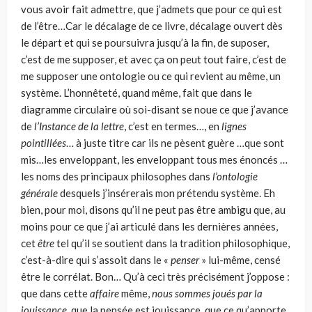
vous avoir fait admettre, que j’admets que pour ce qui est
de l’être…Car le décalage de ce livre, décalage ouvert dès
le départ et qui se poursuivra jusqu’à la fin, de suposer,
c’est de me supposer, et avec ça on peut tout faire, c’est de
me supposer une ontologie ou ce qui revient au même, un
système. L’honnêteté, quand même, fait que dans le
diagramme circulaire où soi-disant se noue ce que j’avance
de
l’Instance de la lettre
, c’est en termes…, en
lignes
pointillées
… à juste titre car ils ne pèsent guère …que sont
mis…les enveloppant, les enveloppant tous mes énoncés …
les noms des principaux philosophes dans
l’ontologie
générale
desquels j’insérerais mon prétendu système. Eh
bien, pour moi, disons qu’il ne peut pas être ambigu que, au
moins pour ce que j’ai articulé dans les dernières années,
cet
être
tel qu’il se soutient dans la tradition philosophique,
c’est-à-dire qui s’assoit dans le «
penser
» lui-même, censé
être le corrélat. Bon… Qu’à ceci très précisément j’oppose :
que dans cette
affaire
même,
nous sommes joués par la
jouissance
, que la pensée est jouissance, que ce qu’apporte