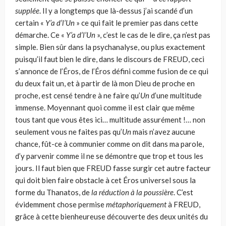
supplée
. Il y a longtemps que là-dessus j’ai scandé d’un
certain «
Y’a d’l’Un
» ce qui fait le premier pas dans cette
démarche. Ce «
Y’a d’l’Un
», c’est le cas de le dire, ça n’est pas
simple. Bien sûr dans la psychanalyse, ou plus exactement
puisqu’il faut bien le dire, dans le discours de FREUD, ceci
s’annonce de l’Éros, de l’Éros défini comme fusion de ce qui
du deux fait un, et à partir de là mon Dieu de proche en
proche, est censé tendre à ne faire qu’
Un
d’une multitude
immense. Moyennant quoi comme il est clair que même
tous tant que vous êtes ici… multitude assurément !… non
seulement vous ne faites pas qu’
Un
mais n’avez aucune
chance, fût-ce à communier comme on dit dans ma parole,
d’y parvenir comme il ne se démontre que trop et tous les
jours. Il faut bien que FREUD fasse surgir cet autre facteur
qui doit bien faire obstacle à cet Éros universel sous la
forme du Thanatos, de
la réduction à la poussière
. C’est
évidemment chose permise
métaphoriquement
à FREUD,
grâce à cette bienheureuse découverte des deux unités du