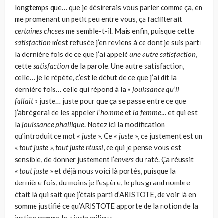
longtemps que… que je désirerais vous parler comme ça, en
me promenant un petit peu entre vous, ça faciliterait
certaines choses
me semble-t-il. Mais enfin, puisque cette
satisfaction
m’est refusée j’en reviens à ce dont je suis parti
la dernière fois de ce que j’ai appelé
une autre satisfaction
,
cette
satisfaction
de la parole. Une autre satisfaction,
celle… je le répète, c’est le début de ce que j’ai dit la
dernière fois… celle qui répond à la «
jouissance qu’il
fallait
» juste… juste pour que ça se passe entre ce que
j’abrégerai de les appeler
l’homme
et
la femme
… et qui est
la
jouissance phallique
. Notez ici la modification
qu’introduit ce mot «
juste
». Ce «
juste
», ce justement est un
«
tout juste
»,
tout juste réussi
, ce qui je pense vous est
sensible, de donner justement l’
envers
du raté. Ça réussit
«
tout juste
» et déjà nous voici là portés, puisque la
dernière fois, du moins je l’espère, le plus grand nombre
était là qui sait que j’étais parti d’ARISTOTE, de voir là en
somme justifié ce qu’ARISTOTE apporte de la notion de la
justice comme le «
juste milieu
».