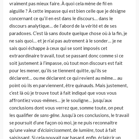
vraiment pas mieux faire. À quoi cela mène de fil en
aiguille ? À cette impasse qui est bien celle que je désigne
concernant ce qu’il en est dans le discours… dans le
discours analytique… de l’abord de la vérité et de ses
paradoxes. C’est là sans doute quelque chose où à la fin, je
ne sais quoi… et je n’ai pas autrement à le sonder… je ne
sais quoi échappe à ceux qui se sont imposés cet
extraordinaire travail, tout se passant donc comme si ce
soit justement à l’impasse, où tout mon discours est fait
pour les mener, qu’ils se tiennent quitte, qu’ils se
déclarent… ou me déclarent ce qui revient au même… au
point où ils en parviennent, être quinauds. Mais justement,
c’est là où je trouve tout à fait indiqué que vous vous
affrontiez vous-mêmes… je le souligne… jusqu’aux
conclusions dont vous verrez que, somme toute, on peut
les qualifier de
sans-gêne
. Jusqu’à ces conclusions, le travail
se poursuit d’une façon où moi, je ne puis reconnaître
qu’une valeur d’
éclaircissement
, de
lumière
, tout à fait
saisissant. Si cela pouvait par hasard, enfin, éclaircir un