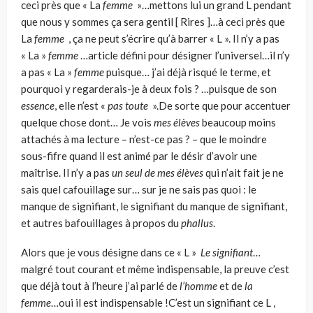
ceci près que « La
femme
»…mettons lui un grand L pendant
que nous y sommes ça sera gentil [ Rires ]…à ceci près que
La
femme
, ça ne peut s’écrire qu’à barrer « L ». Il n’y a pas
« La »
femme
…article défini pour désigner l’universel…il n’y
a pas « La »
femme
puisque… j’ai déjà risqué le terme, et
pourquoi y regarderais-je à deux fois ? …puisque de son
essence
, elle n’est «
pas toute
».De sorte que pour accentuer
quelque chose dont… Je vois
mes élèves
beaucoup moins
attachés à ma lecture – n’est-ce pas ? – que le moindre
sous-fifre quand il est animé par le désir d’avoir une
maîtrise. Il n’y a pas
un seul de mes élèves
qui n’ait fait je ne
sais quel cafouillage sur… sur je ne sais pas quoi : le
manque de signifiant, le signifiant du manque de signifiant,
et autres bafouillages à propos du
phallus
.
Alors que je vous désigne dans ce « L »
Le signifiant
…
malgré tout courant et même indispensable, la preuve c’est
que déjà tout à l’heure j’ai parlé de
l’homme
et de
la
femme
…oui il est indispensable !C’est un signifiant ce L ,