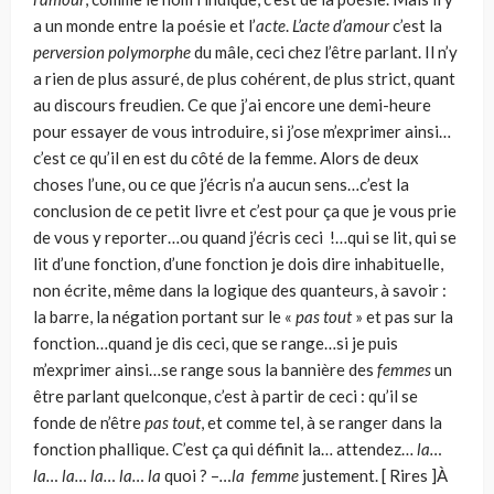
a un monde entre la poésie et l’
acte
.
L’acte d’amour
c’est la
perversion polymorphe
du mâle, ceci chez l’être parlant. Il n’y
a rien de plus assuré, de plus cohérent, de plus strict, quant
au discours freudien. Ce que j’ai encore une demi-heure
pour essayer de vous introduire, si j’ose m’exprimer ainsi…
c’est ce qu’il en est du côté de la femme. Alors de deux
choses l’une, ou ce que j’écris n’a aucun sens…c’est la
conclusion de ce petit livre et c’est pour ça que je vous prie
de vous y reporter…ou quand j’écris ceci !…qui se lit, qui se
lit d’une fonction, d’une fonction je dois dire inhabituelle,
non écrite, même dans la logique des quanteurs, à savoir :
la barre, la négation portant sur le «
pas tout
» et pas sur la
fonction…quand je dis ceci, que se range…si je puis
m’exprimer ainsi…se range sous la bannière des
femmes
un
être parlant quelconque, c’est à partir de ceci : qu’il se
fonde de n’être
pas tout
, et comme tel, à se ranger dans la
fonction phallique. C’est ça qui définit la… attendez…
la…
la… la… la… la… la
quoi ? –
…la femme
justement. [ Rires ]À