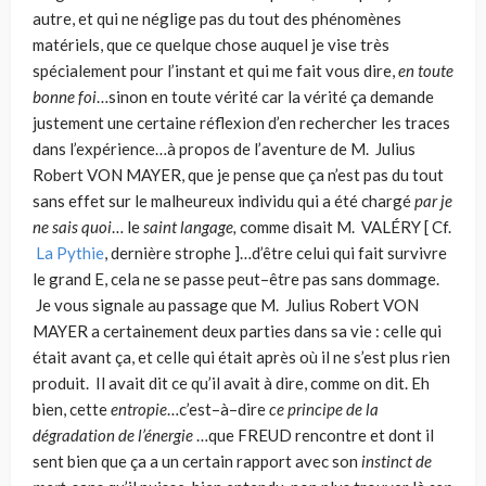
autre, et qui ne néglige pas du tout des phénomènes
matériels, que ce quelque chose auquel je vise très
spéciale­ment pour l’instant et qui me fait vous dire,
en toute
bonne foi
…sinon en toute vérité car la vérité ça demande
justement une certaine réflexion d’en rechercher les traces
dans l’expérience…à propos de l’aventure de M. Julius
Robert VON MAYER, que je pense que ça n’est pas du tout
sans effet sur le malheureux indi­vidu qui a été chargé
par je
ne sais quoi
… le
saint langage,
comme disait M. VALÉRY [ Cf.
La Pythie
, dernière strophe ]…d’être celui qui fait survivre
le grand E, cela ne se passe peut–être pas sans dommage.
Je vous signale au passage que M. Julius Robert VON
MAYER a certainement deux parties dans sa vie : celle qui
était avant ça, et celle qui était après où il ne s’est plus rien
produit. Il avait dit ce qu’il avait à dire, comme on dit. Eh
bien, cette
entropie
…c’est–à–dire
ce principe de la
dégradation de l’énergie
…que FREUD rencontre et dont il
sent bien que ça a un certain rapport avec son
instinct de