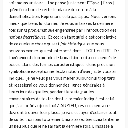
soit moins unitaire. Il ne pense justement l’Ἔρως [ Éros ]
qu’en fonction de cette ten­dance du retour à la
démultiplication. Reprenons cela pas à pas. Nous verrons
mieux quel sens lui donner. Je vous ai laissés la dernière
fois sur
la problématique
engendrée par l’introduction des
notions énergétiques
. Et ceci en tant qu’elle est corrélative
de ce quelque chose qui est
fait historique
, que nous
pouvons manier, qui est interposé dans HEGEL ou FREUD :
l’avènement d’un monde de la machine, qui a commencé de
poser…dans des termes caractéristiques, d’une précision
symbolique exception­nelle…la notion d’
énergie
. Je vous ai
indiqué… je ne veux pas vous mener aujourd’hui trop tard
et j’es­saierai de vous donner des lignes générales à
l’intérieur desquelles, pendant la suite, par les
commentaires de textes dont le premier indiqué est celui
que j’ai confié aujourd’hui à ANZIEU, ces commentaires
devront trouver leur place…je vais essayer d’éclairer tout
de suite…non pas totalement, mais assez bien…ma lan­terne
un peu plus que je ne l’ai fait la dernière fois. L’impasse à