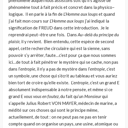
phénomène auquel nous assistons soit qu’il s’agisse de
phéno­mène tout à fait précis et concret dans la physico–
logique. Il en parle à la fin de
L’Homme aux loups
et quand
j’ai fait mon cours sur
L’Homme aux loups
j’ai indiqué la
signification de FREUD dans cette introduction. Je le
reprendrai peut–être une fois. Dans
Au–delà du principe du
plaisir,
il y revient. Bien entendu, cette espèce de second
appel, cette recherche circulaire qui est la sienne, sans
pouvoir s’y arrêter, faute…c’est pour ça que nous sommes
ici…de tout à fait péné­trer le mystère qui se cache, non pas
dans l’
entropie
, il n’y a pas de mystère dans l’
entropie
, c’est
un symbole, une chose qui s’écrit au tableau et vous auriez
bien tort de croire qu’elle existe. L’
entropie
, c’est un grand E
absolument indispen­sable à notre pensée, et même si ce
grand E
vous vous en foutez
, du fait qu’un
Monsieur
qui
s’appelle Julius Robert VON MAYER, médecin de marine, a
médité sur ces choses qui sont le principe même,
actuellement, de tout : on ne peut pas ne pas en tenir
compte quand on organise un pays, une usine, atomique ou