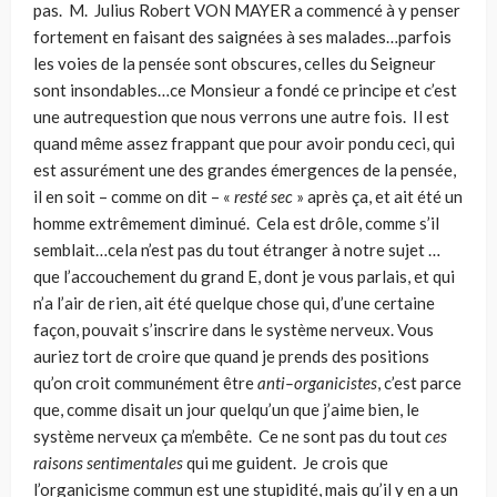
pas. M. Julius Robert VON MAYER a commencé à y penser
fortement en faisant des saignées à ses malades…parfois
les voies de la pensée sont obscures, celles du Seigneur
sont insondables…ce Monsieur a fondé ce principe et c’est
une autrequestion que nous verrons une autre fois. Il est
quand même assez frappant que pour avoir pondu ceci, qui
est assurément une des grandes émergences de la pensée,
il en soit – comme on dit – «
resté sec
» après ça, et ait été un
homme extrê­mement diminué. Cela est drôle, comme s’il
semblait…cela n’est pas du tout étranger à notre sujet …
que l’accouchement du grand E, dont je vous parlais, et qui
n’a l’air de rien, ait été quelque chose qui, d’une certaine
façon, pouvait s’inscrire dans le système nerveux. Vous
auriez tort de croire que quand je prends des positions
qu’on croit communément être
anti–organicistes
, c’est parce
que, comme disait un jour quelqu’un que j’aime bien, le
système nerveux ça m’embête. Ce ne sont pas du tout
ces
raisons sentimentales
qui me guident. Je crois que
l’organicisme com­mun est une stupidité, mais qu’il y en a un