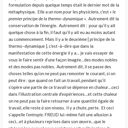
formulation depuis quelque temps était le dernier mot de la
métaphysique. Elle a un nom pour les physiciens, c’est «
le
premier principe de la thermo–dynamique
». Autrement dit la
conservation de l’énergie. Autrement dit : pour qu’il y ait
quelque chose à la fin, il faut qu’il y ait eu au moins autant
au commencement. Mais il y a le deuxième [ principe de la
thermo–dynamique
], c’est–à–dire que dans la
manifestation de cette éner­gie il y a… je vais essayer de
vous le faire sentir d’une façon imagée…des modes nobles
et des modes pas nobles. Autrement dit, il se passe des
choses telles qu’on ne peut pas remonter le courant, si on
peut dire : que quand on fait un travail, pendant qu’il
s’opère une partie de ce travail se dépense en chaleur…ceci
dans l’illustration centrale d’expériences…et cette chaleur
on ne peut pas la faire retourner à une quantité égale de
travail, elle reste
à son niveau
. Il y a chute, perte. Et ceci
s’appelle l’
entropie
. FREUD lui–même fait une allusion à
ceci…et à plusieurs reprises dans son œuvre…que le