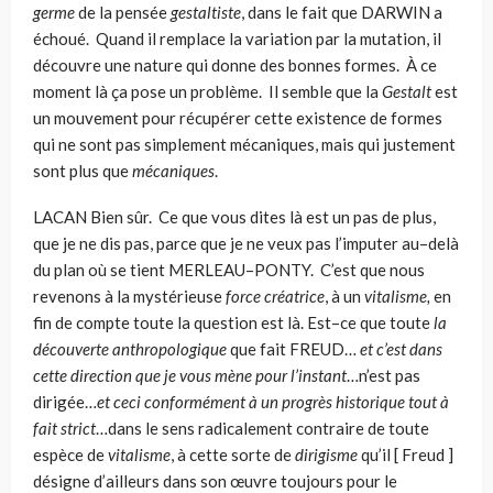
germe
de la pensée
gestaltiste
, dans le fait que DARWIN a
échoué. Quand il remplace la variation par la mutation, il
découvre une nature qui donne des bonnes formes. À ce
moment là ça pose un problème. Il semble que la
Gestalt
est
un mouvement pour récupérer cette existence de formes
qui ne sont pas simplement mécaniques, mais qui justement
sont plus que
mécaniques
.
LACAN
Bien sûr. Ce que vous dites là est un pas de plus,
que je ne dis pas, parce que je ne veux pas l’imputer au–delà
du plan où se tient MERLEAU–PONTY. C’est que nous
revenons à la mystérieuse
force créatrice
, à un
vitalisme,
en
fin de compte toute la question est là. Est–ce que toute
la
d
écouverte anthropologique
que fait FREUD…
et c’est dans
cette direction que je vous mène pour l’instant
…n’est pas
dirigée…
et ceci conformément à un progrès historique tout à
fait strict
…dans le sens radicalement contraire de toute
espèce de
vitalisme
, à cette sorte de
diri­gisme
qu’il [ Freud ]
désigne d’ailleurs dans son œuvre toujours pour le