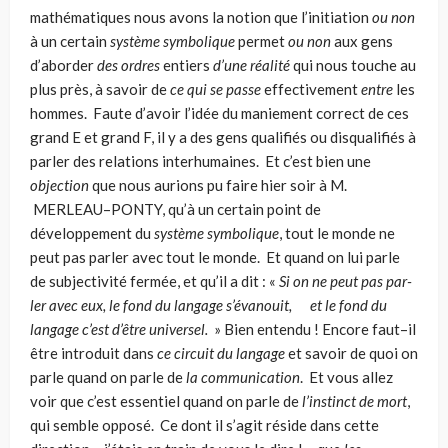
mathématiques nous avons la notion que l’initiation
ou non
à un certain
système symbolique
permet
ou non
aux gens
d’aborder
des ordres
entiers
d’une réalité
qui nous touche au
plus près, à savoir de
ce qui se passe
effectivement
entre
les
hommes. Faute d’avoir l’idée du maniement correct de ces
grand E et grand F, il y a des gens qualifiés ou disqualifiés à
parler des relations interhumaines. Et c’est bien une
objection
que nous aurions pu faire hier soir à M.
MERLEAU–PONTY, qu’à un certain point de
développement du
système symbolique
, tout le monde ne
peut pas parler avec tout le monde. Et quand on lui parle
de subjectivité fermée, et qu’il a dit : «
Si on ne peut pas par­
ler avec eux, le fond du langage s’évanouit, et le fond du
langage c’est d’être uni­versel.
» Bien entendu ! Encore faut–il
être introduit dans
ce circuit du langage
et savoir de quoi on
parle quand on parle de
la communication
. Et vous allez
voir que c’est essentiel quand on parle de
l’instinct de mort
,
qui semble oppo­sé. Ce dont il s’agit réside dans cette