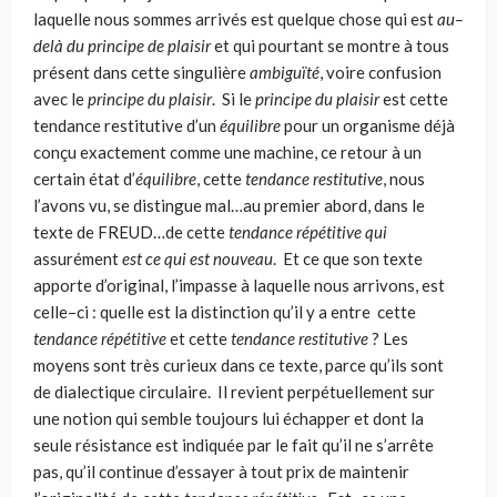
laquelle nous sommes arrivés est quelque chose qui est
au–
delà du principe de plaisir
et qui pourtant se montre à tous
présent dans cette sin­gulière
ambiguïté
, voire confusion
avec le
principe du plaisir
. Si le
principe du plaisir
est cette
tendance restitutive d’un
équilibre
pour un organisme déjà
conçu exactement comme une machine, ce retour à un
certain état d’
équilibre
, cette
tendance restitutive
, nous
l’avons vu, se distingue mal…au premier abord, dans le
texte de FREUD…de cette
tendance répétitive qui
assurément
est ce qui est nouveau
. Et ce que son texte
apporte d’original, l’impasse à laquelle nous arri­vons, est
celle–ci : quelle est la distinction qu’il y a entre cette
tendance répétitive
et cette
tendance restitutive
? Les
moyens sont très curieux dans ce texte, parce qu’ils sont
de dialectique circulaire. Il revient perpétuellement sur
une notion qui semble toujours lui échapper et dont la
seule résistance est indiquée par le fait qu’il ne s’arrête
pas, qu’il continue d’essayer à tout prix de maintenir