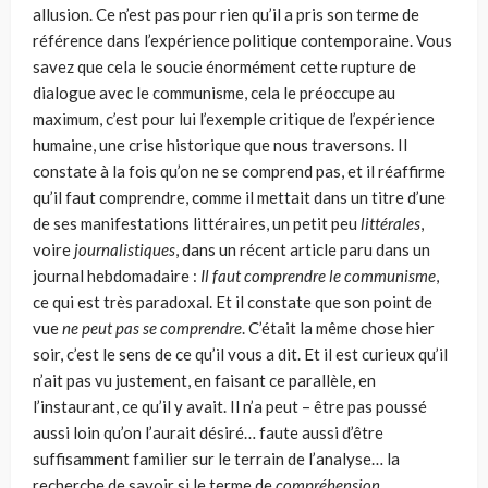
allusion. Ce n’est pas pour rien qu’il a pris son terme de
référence dans l’expérience politique contemporaine. Vous
savez que cela le soucie énor­mément cette rupture de
dialogue avec le communisme, cela le préoccupe au
maximum, c’est pour lui l’exemple critique de l’expérience
humaine, une crise historique que nous traversons. Il
constate à la fois qu’on ne se comprend pas, et il réaffirme
qu’il faut comprendre, comme il mettait dans un titre d’une
de ses manifestations littéraires, un petit peu
littérales
,
voire
journalistiques
, dans un récent article paru dans un
journal hebdomadaire :
Il faut comprendre le communisme
,
ce qui est très paradoxal. Et il constate que son point de
vue
ne peut pas se comprendre
. C’était la même chose hier
soir, c’est le sens de ce qu’il vous a dit. Et il est curieux qu’il
n’ait pas vu justement, en faisant ce parallèle, en
l’instaurant, ce qu’il y avait. Il n’a peut – être pas poussé
aussi loin qu’on l’aurait désiré… faute aussi d’être
suffisamment familier sur le terrain de l’analyse… la
recherche de savoir si le terme de
compréhension