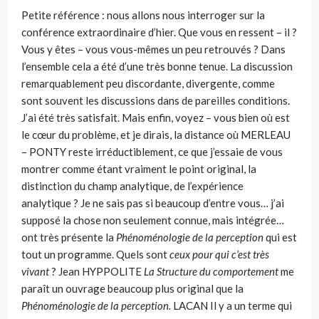
Petite référence : nous allons nous interroger sur la
conférence extraordi­naire d’hier. Que vous en ressent – il ?
Vous y êtes – vous vous-mêmes un peu retrouvés ? Dans
l’ensemble cela a été d’une très bonne tenue. La discussion
remarquablement peu discordante, divergente, comme
sont souvent les dis­cussions dans de pareilles conditions.
J’ai été très satisfait. Mais enfin, voyez – vous bien où est
le cœur du problème, et je dirais, la distance où MERLEAU
– PONTY reste irréductiblement, ce que j’essaie de vous
montrer comme étant vraiment le point original, la
distinction du champ analytique, de l’expérience
analytique ? Je ne sais pas si beaucoup d’entre vous… j’ai
supposé la chose non seule­ment connue, mais intégrée…
ont très présente la
Phénoménologie de la per­ception
qui est
tout un programme. Quels sont
ceux pour qui c’est
très
vivant
? Jean HYPPOLITE
La Structure du comportement
me
paraît un ouvrage beau­coup plus original que la
Phénoménologie de la perception.
LACAN
Il y a un terme qui