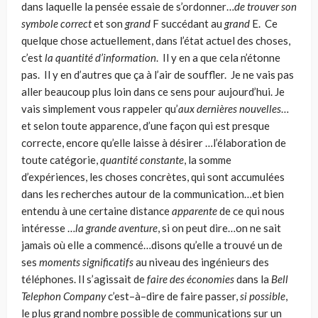
dans laquelle la pensée essaie de s’ordonner…
de trouver son
symbole correct
et son
grand
F succédant au
grand
E. Ce
quelque chose actuellement, dans l’état actuel des choses,
c’est
la quantité d’information
. Il y en a que cela n’étonne
pas. Il y en d’autres que ça à l’air de souffler. Je ne vais pas
aller beaucoup plus loin dans ce sens pour aujourd’hui. Je
vais simplement vous rappeler qu’
aux derni
ères nouvelles
…
et selon toute apparence, d’une façon qui est presque
correcte, encore qu’elle laisse à désirer …l’élaboration de
toute catégorie,
quantité constante
, la somme
d’expériences, les choses concrètes, qui sont accumulées
dans les recherches autour de la commu­nication…et bien
entendu à une certaine distance
apparente
de ce qui nous
inté­resse …
la grande aventure
, si on peut dire…on ne sait
jamais où elle a commencé…disons qu’elle a trouvé un de
ses
moments
significatifs
au niveau des ingénieurs des
téléphones. Il s’agissait de
faire des
économies
dans la
Bell
Telephon Company
c’est–à–dire de faire passer,
si possible
,
le plus grand nombre possible de communica­tions sur un