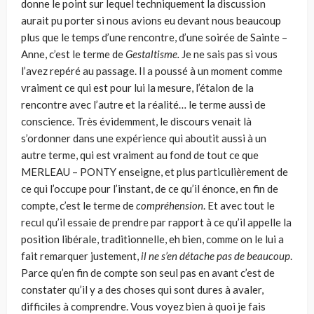
donne le point sur lequel techniquement la dis­cussion
aurait pu porter si nous avions eu devant nous beaucoup
plus que le temps d’une rencontre, d’une soirée de Sainte –
Anne, c’est le terme de
Gestaltisme.
Je ne sais pas si vous
l’avez repéré au passage. Il a poussé à un moment comme
vraiment ce qui est pour lui la mesure, l’étalon de la
rencontre avec l’autre et la réalité… le terme aussi de
conscience. Très évidemment, le dis­cours venait là
s’ordonner dans une expérience qui aboutit aussi à un
autre terme, qui est vraiment au fond de tout ce que
MERLEAU – PONTY enseigne, et plus particulièrement de
ce qui l’occupe pour l’instant, de ce qu’il énonce, en fin de
compte, c’est le terme de
compr
éhension
. Et avec tout le
recul qu’il essaie de prendre par rapport à ce qu’il appelle la
position libérale, traditionnelle, eh bien, comme on le lui a
fait remarquer justement,
il ne s’en détache pas de beau­coup
.
Parce qu’en fin de compte son seul pas en avant c’est de
constater qu’il y a des choses qui sont dures à avaler,
difficiles à comprendre. Vous voyez bien à quoi je fais