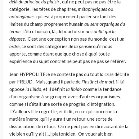
delà du
principe du plaisir ,
qui ne peut pas ne pas être la
catégorie, les têtes de chapitres,
métaphysiques
ou
ontologiques
, qui est à proprement parler sortant des
limites du champ proprement humain
au sens organique du
terme
. L’être humain, là, débouche sur
un conflit qui le
dépasse
. C’est une conception non pas du monde, c’est
un
ordre
, ce sont des catégories
de la pensée
qu’il nous
apporte, comme étant quelque chose à quoi toute
expérience du sujet concret ne peut pas ne pas se référer.
Jean HYPPOLITEJe ne conteste pas du tout
la crise
décrite
par FREUD. Mais, quand il parle de
l’instinct de mort
, il lui
oppose
la libido
, et il définit
la libido
comme la tendance
d’un organisme à se grouper avec d’autres organismes,
comme si c’était une sorte de progrès, d’intégration.
D’ailleurs il le regrette, et il dit, en ce qui concerne la
matière inerte, qu’il y aurait un retour, une sorte de
dissociation, de retour. On ne peut pas en dire autant de la
vie bien qu’il y ait […] platonicien. On voudrait bien