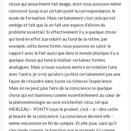
chose qui assurément fait image, dont nous pouvons même
concevoir jusqu’à un certain point la correspondance, le
mode de forma­tion. Mais certainement c’est cela qui est
ambigu
et fait que là on fait une espè­ce d’
élision du
problème
essentiel. Si effectivement il y a quelque chose
qui tend en effet à produire au fond de la rétine, par
exemple, cette
bonne forme
, nous pouvons en saisir le
rapport avec le fait aussi que
dans le monde physique
il y a
quelque chose qui tend à réaliser certaines formes
analogues. Mais si nous vou­lons mettre en relation l’une
avec l’autre, je crois qu’alors ça n’est certainement pas une
façon de résoudre dans toute sa richesse l’expérience.
Mais on ne peut plus faire de la conscience ce quelque
chose qui est maintenu comme essentiel­lement au cœur de
la phénoménologie au sens existentiel, vécu, tel que
MERLEAU – PONTY nous le promet, c’est – à – dire cette
primauté de la conscience. La conscience devient elle –
même
mécanisme
en fin de compte. Et elle joue, sans qu’il
s’en rende compte, la fonction que je promets ici comme