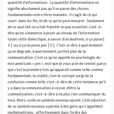
quantité d’informations. La quantité d’informations ne
signifie absolument pas qu’il se passe des choses
fondamentales entre êtres humains. Il s’agit de ce qui
court dans les fils, et de ce qu’on peut mesurer. Seulement
de ce seul fait on a fait fran­chir un pas essentiel, c’est–à–
dire qu’on commence à poser au niveau de l’infor­mation
toute cette dialectique, à savoir d’un
dualisme
, si
ça passe
[
1 ] ou si
ça ne passe pas
[ 0 ]. C’est–à–dire à quel moment
ça se dégrade, à quel moment ça n’est plus de la
communication. C’est ce qu’on appelle en
psychologie
, du
mot américain «
jam
»
,
mot que je vous prie de retenir, parce
que c’est la première fois qu’apparaît comme telle, comme
fondamentale, la réalité, c’est le concept surgi de la
confusion comme telle, c’est–à–dire de cette tendance qu’il
y a dans la communication à cesser d’être la
communication, c’est–à–dire à ne plus rien communiquer du
tout. Alors, voilà
un symbole nouveau
ajouté. L’introduction
de ce
symbole nou­veau
a permis à des gens qui s’appellent
mathématiciens
…effectivement dans l’ordre des