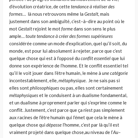
d’évolu­tion créatrice, de cette
tendance à réaliser des
formes
… là nous retrouvons même la
Gestalt,
mais
justement dans son ambiguïté, c’est–à–dire au point où le
mot
Gestalt
rejoint le mot
forme
dans son sens le plus
ample…
toute tendan­ce à créer des formes supérieures
considérée comme un mode d’explication, quel qu’il soit, du
monde, est pour lui absolument à rejeter, parce que c’est
quelque chose qui est à l’opposé du
conflit essentiel
que lui
donne son expérience de l’homme. Et le conflit essentiel tel
qu’il le voit jouer dans l’être humain, le mène à
une catégorie
incontestablement, elle,
métaphysique
. Je ne sais pas si
elles sont
philosophiques
ou pas, elles sont certainement
méta­physiques
et le conduisent à un dualisme fondamental,
et un dualisme à pro­prement parler qui s’exprime comme le
conflit. Justement, c’est parce que ça n’est pas simplement
aux racines de l’être humain qui l’émet que cela le mène à
quelque chose qui
dépasse
l’homme, c’est par là qu’il est
vraiment projeté dans quelque chose,au niveau de l’
Au–