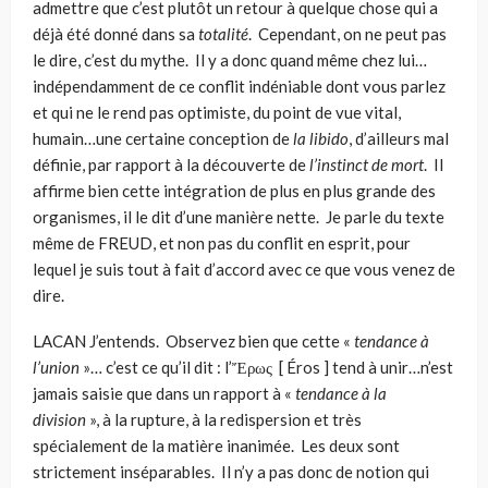
admettre que c’est plutôt un retour à quelque chose qui a
déjà été donné dans sa
totalité
. Cependant, on ne peut pas
le dire, c’est du mythe. Il y a donc quand même chez lui…
indépendamment de ce conflit indéniable dont vous parlez
et qui ne le rend pas optimiste, du point de vue vital,
humain…une certaine conception de
la libido
, d’ailleurs mal
définie, par rapport à la découverte de
l’instinct de mort
. Il
affirme bien cette intégra­tion de plus en plus grande des
organismes, il le dit d’une manière nette. Je parle du texte
même de FREUD, et non pas du conflit en esprit, pour
lequel je suis tout à fait d’accord avec ce que vous venez de
dire.
LACAN J’entends. Observez bien que cette «
tendance
à
l’union
»… c’est ce qu’il dit : l’Ἔρως [ Éros ] tend à unir…n’est
jamais saisie que dans un rapport à «
tendance à la
division
», à la rupture, à la redispersion et très
spécialement de la matière inanimée. Les deux sont
strictement inséparables. Il n’y a pas donc de notion qui