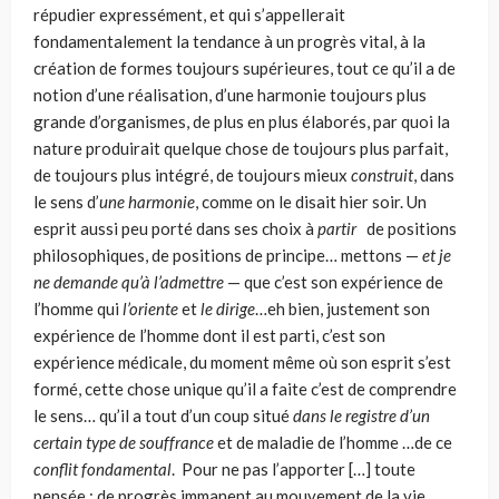
répudier expres­sément, et qui s’appellerait
fondamentalement la tendance à un progrès vital, à la
création de formes toujours supérieures, tout ce qu’il a de
notion d’une réa­lisation, d’une harmonie toujours plus
grande d’organismes, de plus en plus éla­borés, par quoi la
nature produirait quelque chose de toujours plus parfait,
de toujours plus intégré, de toujours mieux
construit
, dans
le sens d’
une harmo­nie
, comme on le disait hier soir. Un
esprit aussi peu porté dans ses choix à
par­tir
de positions
philosophiques, de positions de principe… mettons —
et je
ne demande qu’à l’admettre
— que c’est son expérience de
l’homme qui
l’oriente
et
le dirige
…eh bien, justement son
expérience de l’homme dont il est parti, c’est son
expérience médicale, du moment même où son esprit s’est
formé, cette chose unique qu’il a faite c’est de comprendre
le sens… qu’il a tout d’un coup situé
dans le registre d’un
certain type de souffrance
et de maladie de l’homme …de ce
conflit fondamental
. Pour ne pas l’apporter […] toute
pensée : de progrès immanent au mouvement de la vie,