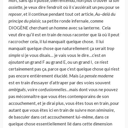
mort
, sans qu’il puisse, bien entendu, non plus trouver là
son
assiet­te
, je veux dire l’endroit où il s’assiérait un peu pour se
reposer
, et il continue pendant tout cet article,
Au–delà du
principe du plaisir,
sa petite ronde inferna­le, comme
DIOGÈNE cherchant un homme avec sa lanterne. Cela
veut dire qu’il est en train de nous raconter que là où il peut
raccrocher cela, il lui manquait quelque chose. Il lui
manquait quelque chose que naturellement ça serait
trop
simple
si je vous disais… je vais vous le dire…c’est
en
ajoutant
un grand F au grand E, ou un grand I, ce n’est
certainement pas ça, parce que c’est quelque chose qui n’est
pas encore entièrement élucidé. Mais
La pens
ée moderne
est en train d’essayer d’attraper par des voies sou­vent
ambiguës
, voire
confusionnelles
…mais dont vous ne pouvez
pas mécon­naître que vous êtes contemporains de son
accouchement, et je dirai plus, vous êtes tous en train, pour
autant que vous êtes ici en train de suivre mon
séminai­re
,
de basculer dans cet accouchement lui–même, dans ce
quelque chose essentiellement lié dans cette dimension