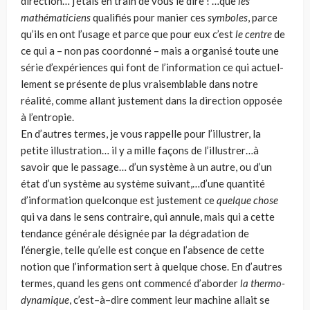
direction… j’étais en train de vous le dire ! …que
les
mathématiciens
qualifiés pour manier ces
symboles
, parce
qu’ils en ont l’usage et parce que pour eux c’est
le centre
de
ce qui a – non pas coordonné – mais a organisé toute une
série d’expériences qui font de l’information ce qui actuel­
lement se présente de plus vraisemblable dans notre
réalité, comme allant juste­ment dans la direction opposée
à l’entropie.
En d’autres termes, je vous rappel­le pour l’illustrer, la
petite illustration… il y a mille façons de l’illustrer…à
savoir que le passage… d’un système à un autre, ou d’un
état d’un système au sys­tème suivant,…d’une quantité
d’information quelconque est justement ce
quelque
chose
qui va dans le sens contraire, qui annule, mais qui a cette
tendance géné­rale désignée par la dégradation de
l’énergie, telle qu’elle est conçue en l’absen­ce de cette
notion que l’information sert à quelque chose. En d’autres
termes, quand les gens ont commencé d’aborder
la thermo­
dynamique
, c’est–à–dire comment leur machine allait se