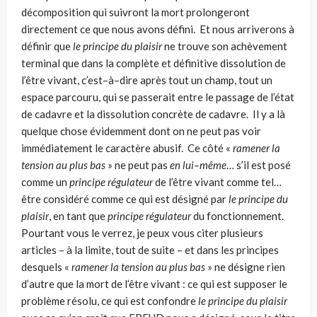
décomposition qui suivront la mort prolongeront
directement ce que nous avons défini. Et nous arriverons à
définir que
le principe du plaisir
ne trouve son achèvement
terminal que dans la complète et définitive dissolution de
l’être vivant, c’est–à–dire après tout un champ, tout un
espace parcouru, qui se passerait entre le passage de l’état
de cadavre et la dissolution concrète de cadavre. Il y a là
quelque chose évidem­ment dont on ne peut pas voir
immédiatement le caractère abusif. Ce côté «
ramener la
tension au plus bas
» ne peut pas
en lui–même
… s’il est posé
comme un
principe régulateur
de l’être vivant comme tel…
être considéré comme ce qui est désigné par
le principe du
plaisir
, en tant que
principe régulateur
du fonction­nement.
Pourtant vous le verrez, je peux vous citer plusieurs
articles – à la limite, tout de suite – et dans les principes
desquels «
ramener la tension au plus bas
» ne désigne rien
d’autre que la mort de l’être vivant : ce qui est supposer le
problème réso­lu, ce qui est confondre
le principe du plaisir