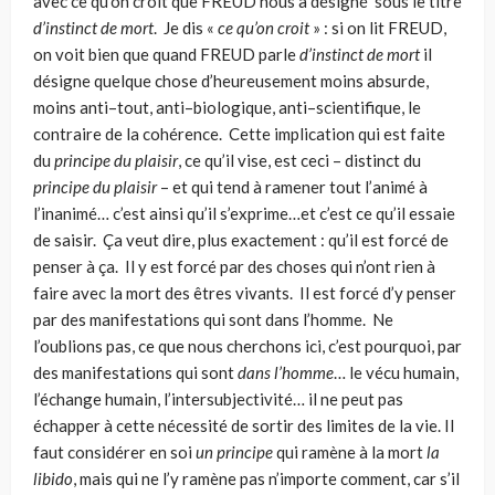
avec ce qu’on croit que FREUD nous a désigné sous le titre
d’instinct de mort
. Je dis «
ce qu’on croit
» : si on lit FREUD,
on voit bien que quand FREUD parle
d’instinct de mort
il
désigne quelque chose d’heureusement moins absurde,
moins anti–tout, anti–biologique, anti–scienti­fique, le
contraire de la cohérence. Cette implication qui est faite
du
principe du plaisir
, ce qu’il vise, est ceci – distinct du
principe du plaisir
– et qui tend à ramener tout l’animé à
l’inanimé… c’est ainsi qu’il s’exprime…et c’est ce qu’il essaie
de saisir. Ça veut dire, plus exactement : qu’il est forcé de
penser à ça. Il y est forcé par des choses qui n’ont rien à
faire avec la mort des êtres vivants. Il est forcé d’y penser
par des manifestations qui sont dans l’homme. Ne
l’oublions pas, ce que nous cherchons ici, c’est pourquoi, par
des manifestations qui sont
dans l’homme
… le vécu humain,
l’échange humain, l’intersubjectivité… il ne peut pas
échapper à cette nécessité de sortir des limites de la vie. Il
faut considérer en soi
un principe
qui ramène à la mort
la
libido
, mais qui ne l’y ramène pas n’importe comment, car s’il