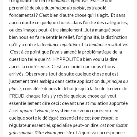
l’originalité de cette
tendance répétitive
. Est–ce une
pérennité de plus du
princi­pe du plaisir
, extrapolé,
fondamental ? C’est bien d’autre chose qu’il s’agit. Et sans
aucun doute ce quelque chose…dans l’ordre des catégories,
ou des images peut–être simplement…lui a manqué pour
bien nous en faire sentir le relief, l’ori­ginalité, la distinction
qu’il y a entre la
tendance répétitive
et la
tendance restitutive
.
C’est à ce point que j’avais amené la problématique de la
question telle que M. HYPPOLITE a bien voulu la dire
après la conférence. C’est à ce point que nous étions
arrivés. Observons tout de suite quelque chose qui est
justement très ambigu dans cette application du
princi­pe du
plaisir
, considéré depuis le début jusqu’à la fin de l’œuvre de
FREUD, chaque fois s’y révèle quelque chose qui veut
essentielle­ment dire ceci : devant une stimulation apportée
à cet
appareil vivant
, le systè­me nerveux représente en
quelque sorte le délégué essentiel de cet
homéostat
, le
régulateur essentiel, spécialisé peut–on dire,
cet homéostat
grâce auquel l’être vivant persiste
et à quoi va correspondre