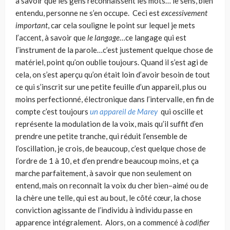
à savoir que les gens reconnaissent les mots… le sens, bien
entendu, personne ne s’en occupe. Ceci est
excessivement
important
, car cela souligne le point sur lequel je mets
l’accent, à savoir que
le langage
…ce langage qui est
l’instrument de la parole…c’est justement quelque chose de
matériel, point qu’on oublie toujours. Quand il s’est agi de
cela, on s’est aperçu qu’on était loin d’avoir besoin de tout
ce qui s’inscrit sur une petite feuille d’un appareil, plus ou
moins perfec­tionné, électronique dans l’intervalle, en fin de
compte c’est toujours
un appareil de Marey
qui oscille et
représente la modulation de la voix, mais qu’il suf­fit d’en
prendre une petite tranche, qui réduit l’ensemble de
l’oscillation, je crois, de beaucoup, c’est quelque chose de
l’ordre de 1 à 10, et d’en prendre beaucoup moins, et ça
marche parfaitement, à savoir que non seulement on
entend, mais on reconnaît la voix du cher bien–aimé ou de
la chère une telle, qui est au bout, le côté cœur, la chose
conviction agissante de l’individu à individu passe en
apparence intégralement. Alors, on a commencé à
codifier