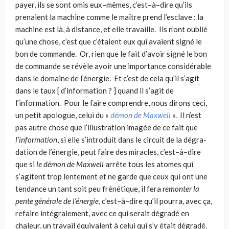
payer, ils se sont omis eux–mêmes, c’est–à–dire qu’ils
prenaient la machine comme le maître prend l’es­clave : la
machine est là, à distance, et elle travaille. Ils n’ont oublié
qu’une chose, c’est que c’étaient eux qui avaient signé le
bon de commande. Or, rien que le fait d’avoir signé le bon
de commande se révèle avoir une importance considérable
dans le domaine de l’énergie. Et c’est de cela qu’il s’agit
dans le taux [ d’information ? ] quand il s’agit de
l’information. Pour le faire comprendre, nous dirons ceci,
un petit apo­logue, celui du «
démon de Maxwell
». Il n’est
pas autre chose que l’illustration imagée de ce fait que
l’information
, si elle s’introduit dans le circuit de la dégra­
dation de l’énergie, peut faire des miracles, c’est–à–dire
que si
le démon de Maxwell
arrête tous les atomes qui
s’agitent trop lentement et ne garde que ceux qui ont une
tendance un tant soit peu frénétique, il fera
remonter la
pente géné­rale de l’énergie
, c’est–à–dire qu’il pourra, avec ça,
refaire intégralement, avec ce qui serait dégradé en
chaleur, un travail équivalent à celui qui s’y était dégradé.