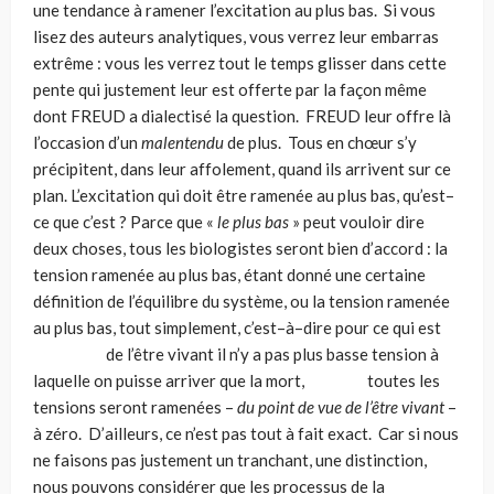
une tendance à ramener l’excitation au plus bas. Si vous
lisez des auteurs analytiques, vous verrez leur embarras
extrê­me : vous les verrez tout le temps glisser dans cette
pente qui justement leur est offerte par la façon même
dont FREUD a dialectisé la question. FREUD leur offre là
l’occasion d’un
malentendu
de plus. Tous en chœur s’y
précipitent, dans leur affolement, quand ils arrivent sur ce
plan. L’excitation qui doit être ramenée au plus bas, qu’est–
ce que c’est ? Parce que «
le plus bas
» peut vouloir dire
deux choses, tous les biologistes seront bien d’accord : la
tension ramenée au plus bas, étant donné une certaine
définition de l’équilibre du système, ou la tension ramenée
au plus bas, tout simplement, c’est–à–dire pour ce qui est
de l’être vivant il n’y a pas plus basse tension à
laquelle on puisse arriver que la mort, toutes les
tensions seront ramenées –
du point de vue de l’être vivant
–
à zéro. D’ailleurs, ce n’est pas tout à fait exact. Car si nous
ne faisons pas justement un tranchant, une distinction,
nous pouvons considérer que les processus de la