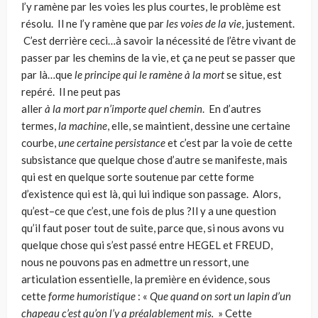
l’y ramène par les voies les plus courtes, le problème est
résolu. Il ne l’y ramène que par
les voies de la vie
, jus­tement.
C’est derrière ceci…à savoir la nécessité de l’être vivant de
passer par les chemins de la vie, et ça ne peut se passer que
par là…que
le principe
qui le ramè­ne à la mort
se situe, est
repéré. Il ne peut pas
aller
à la mort par n’importe quel chemin
. En d’autres
termes,
la machine
, elle, se maintient, dessine une certaine
courbe,
une certaine persistance
et c’est par la voie de cette
subsistance que quelque chose d’autre se manifeste, mais
qui est en quelque sorte soutenue par cette forme
d’existence qui est là, qui lui indique son passage. Alors,
qu’est–ce que c’est, une fois de plus ?Il y a une question
qu’il faut poser tout de suite, parce que, si nous avons vu
quelque chose qui s’est passé entre HEGEL et FREUD,
nous ne pouvons pas en admettre un ressort, une
articulation essentielle, la première en évidence, sous
cette
forme humoristique
: «
Que quand on sort un lapin d’un
chapeau c’est qu’on l’y a préalablement mis.
» Cette