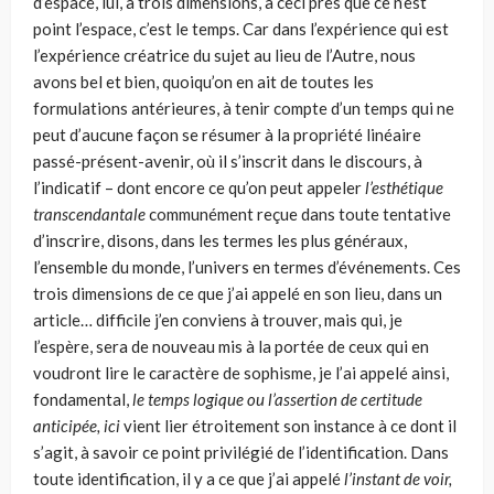
d’espace, lui, à trois dimensions, à ceci près que ce n’est
point l’espace, c’est le temps. Car dans l’expérience qui est
l’expérience créatri­ce du sujet au lieu de l’Autre, nous
avons bel et bien, quoiqu’on en ait de toutes les
formulations antérieures, à tenir compte d’un temps qui ne
peut d’aucune façon se résumer à la propriété linéaire
passé-présent-avenir, où il s’inscrit dans le discours, à
l’indicatif – dont encore ce qu’on peut appeler
l’esthétique
trans­cendantale
communément reçue dans toute tentative
d’inscrire, disons, dans les termes les plus généraux,
l’ensemble du monde, l’univers en termes d’événe­ments. Ces
trois dimensions de ce que j’ai appelé en son lieu, dans un
article… difficile j’en conviens à trouver, mais qui, je
l’espère, sera de nouveau mis à la portée de ceux qui en
voudront lire le caractère de sophisme, je l’ai appelé ainsi,
fondamental,
le temps logique ou l’assertion de certitude
anticipée, ici
vient lier étroitement son instance à ce dont il
s’agit, à savoir ce point privilégié de l’iden­tification. Dans
toute identification, il y a ce que j’ai appelé
l’instant de voir,