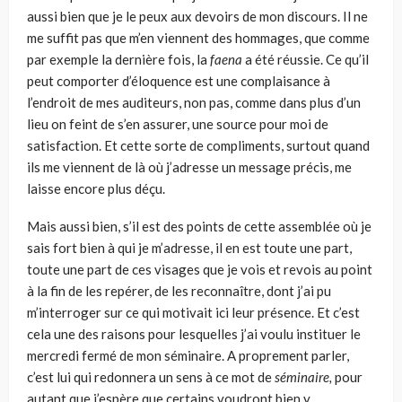
aussi bien que je le peux aux devoirs de mon discours. Il ne
me suffit pas que m’en viennent des hommages, que comme
par exemple la dernière fois, la
faena
a été réussie. Ce qu’il
peut comporter d’éloquence est une complaisance à
l’endroit de mes audi­teurs, non pas, comme dans plus d’un
lieu on feint de s’en assurer, une source pour moi de
satisfaction. Et cette sorte de compliments, surtout quand
ils me viennent de là où j’adresse un message précis, me
laisse encore plus déçu.
Mais aussi bien, s’il est des points de cette assemblée où je
sais fort bien à qui je m’adresse, il en est toute une part,
toute une part de ces visages que je vois et revois au point
à la fin de les repérer, de les reconnaître, dont j’ai pu
m’interro­ger sur ce qui motivait ici leur présence. Et c’est
cela une des raisons pour les­quelles j’ai voulu instituer le
mercredi fermé de mon séminaire. A proprement parler,
c’est lui qui redonnera un sens à ce mot de
séminaire,
pour
autant que j’espère que certains voudront bien y