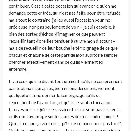
contribuer. C’est à cette occasion qu’ayant prié qu’on me
demande cette entrée, qui n’est pas faite pour être refu­sée
mais tout le contraire, j’ai eu aussi l’occasion pour moi
précieuse, non pas seulement de voir – je suis capable, à
bien des sortes d’échos, d’imaginer ce que peuvent
recueillir tant d’oreilles tendues à suivre mon discours –
mais de recueillir de leur bouche le témoignage de ce que
chacun et chacune de cette part de mon auditoire semble
chercher effectivement dans ce qu’ils viennent ici
entendre.
Il y a ceux qui me disent tout uniment qu’ils ne comprennent
pas tout mais qui après, bien inconsidérément, viennent
quelquefois à me donner le témoi­gnage qu’ils se
reprochent de l’avoir fait, et qu’ils se sont à l’occasion
trouvés bêtes. Qu’ils se rassurent, ils ne sont pas les seuls,
et ils ont l’avantage sur les autres de s’en rendre compte!
Qu’est-ce que ça veut dire, qu’ils ne compren­nent pas tout?
Qu’ils ne comprennent pas – et pour cause, parce que je ne