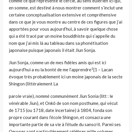
comme ce que représente le cercle, au sens eulérien ici qui,
en somme, est destiné à nous montrer comment s’inclut une
certaine conceptualisation extensive et compré­hensive
dans ce que je vous montre au centre de ces figures que j’ai
apportées pour vous aujourd’hui, à savoir quelque chose
qui a été tracé par un moine bouddhiste qui s’appelle du
nom que j’ai mis là au tableau dans sa phonétisation
japonaise puisque japonais il était Jiun Sonja.
Jiun Sonja, comme un de mes fidèles amis qui est ici
1
aujourd’hui a eu la bonté de me l’apprendre
[1 – Lacan
évoque très probablement ici un moine japonais de la secte
Shingon (littéralement La
parole vraie), nommé communément Jiun Sonia (litt : le
vénérable Jiun), et Onkô de son nom posthume, qui vécut
de 1715 (ou 1718, date incertaine) à 1804, fonda son
propre courant dans l’école Shingon, et consacra une
importante partie de sa vie à l’étude du sanscrit. Parmi ses
Oeuvres sont particulièrement célèbres mille volumes