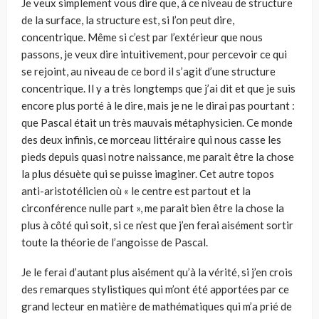
Je veux simplement vous dire que, à ce niveau de structure
de la surface, la structure est, si l’on peut dire,
concentrique. Même si c’est par l’extérieur que nous
passons, je veux dire intuitivement, pour percevoir ce qui
se rejoint, au niveau de ce bord il s’agit d’une structure
concentrique. Il y a très longtemps que j’ai dit et que je suis
encore plus porté à le dire, mais je ne le dirai pas pour­tant :
que Pascal était un très mauvais métaphysicien. Ce monde
des deux infi­nis, ce morceau littéraire qui nous casse les
pieds depuis quasi notre naissance, me parait être la chose
la plus désuète qui se puisse imaginer. Cet autre topos
anti-aristotélicien où « le centre est partout et la
circonférence nulle part », me parait bien être la chose la
plus à côté qui soit, si ce n’est que j’en ferai aisément sortir
toute la théorie de l’angoisse de Pascal.
Je le ferai d’autant plus aisément qu’à la vérité, si j’en crois
des remarques sty­listiques qui m’ont été apportées par ce
grand lecteur en matière de mathéma­tiques qui m’a prié de