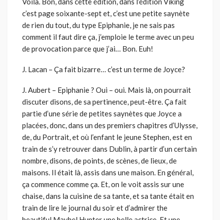
Voilà. Bon, dans cette édition, dans l’édition Viking
c’est page soixante-sept et, c’est une petite saynète
de rien du tout, du type Epiphanie, je ne sais pas
comment il faut dire ça, j’emploie le terme avec un peu
de provocation parce que j’ai… Bon. Euh!
J. Lacan – Ça fait bizarre… c’est un terme de Joyce?
J. Aubert – Epiphanie ? Oui – oui. Mais là, on pourrait
discuter disons, de sa pertinence, peut-être. Ça fait
partie d’une série de petites saynètes que Joyce a
placées, donc, dans un des premiers chapitres d’Ulysse,
de, du Portrait, et où l’enfant le jeune Stephen, est en
train de s’y retrouver dans Dublin, à partir d’un certain
nombre, disons, de points, de scènes, de lieux, de
maisons. Il était là, assis dans une maison. En général,
ça commence comme ça. Et, on le voit assis sur une
chaise, dans la cuisine de sa tante, et sa tante était en
train de lire le journal du soir et d’admirer the
beautiful Maybel Hunter une belle actrice. Et une