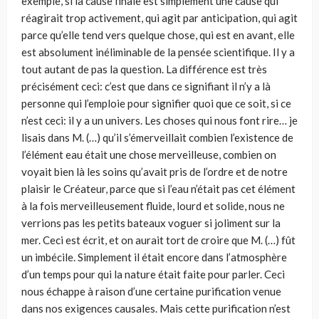
exemple, si la cause finale est simplement une cause qui
réagirait trop activement, qui agit par anticipation, qui agit
parce qu’elle tend vers quelque chose, qui est en avant, elle
est absolument inéliminable de la pensée scientifique. Il y a
tout autant de pas la question. La différence est très
précisément ceci: c’est que dans ce signifiant il n’y a là
personne qui l’emploie pour signifier quoi que ce soit, si ce
n’est ceci: il y a un univers. Les choses qui nous font rire… je
lisais dans M. (…) qu’il s’émerveillait combien l’existence de
l’élément eau était une chose mer­veilleuse, combien on
voyait bien là les soins qu’avait pris de l’ordre et de notre
plaisir le Créateur, parce que si l’eau n’était pas cet élément
à la fois merveilleusement fluide, lourd et solide, nous ne
verrions pas les petits bateaux voguer si joliment sur la
mer. Ceci est écrit, et on aurait tort de croire que M. (…) fût
un imbécile. Simplement il était encore dans l’atmosphère
d’un temps pour qui la nature était faite pour parler. Ceci
nous échappe à raison d’une cer­taine purification venue
dans nos exigences causales. Mais cette purification n’est