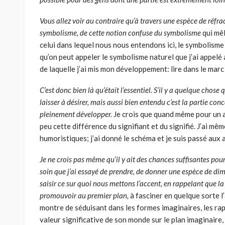
Vous allez voir au contraire qu’à travers une espèce de réfra
symbo­lisme, de cette notion confuse du symbolisme
qui mê
celui dans lequel nous nous entendons ici, le symbolisme 
qu’on peut appeler le symbolisme naturel que j’ai appelé 
de laquelle j’ai mis mon développement: lire dans le marc 
C’est donc bien là qu’était l’essentiel. S’il y a quelque chose qu
laisser à dési­rer, mais aussi bien entendu c’est la partie co
pleinement développer.
Je crois que quand même pour un audi
peu cette différence du signifiant et du signifié. J’ai m
humoristiques; j’ai donné le schéma et je suis passé aux 
Je ne crois pas même qu’il y ait des chances suffisantes pou
soin que j’ai essayé de prendre, de donner une espèce de dim
saisir ce sur quoi nous mettons l’accent, en rappelant que la
promouvoir au premier plan,
à fasciner en quelque sorte l
montre de séduisant dans les formes imagi­naires, les rapp
valeur significative de son monde sur le plan imaginaire,