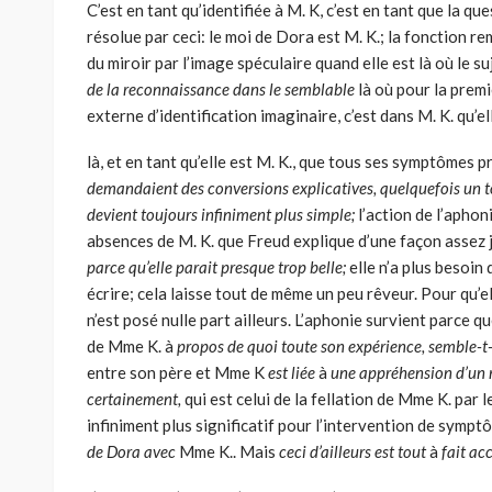
C’est en tant qu’identifiée à M. K, c’est en tant que la q
résolue par ceci: le moi de Dora est M. K.; la fonction re
du miroir par l’image spéculaire quand elle est là où le s
de la reconnaissance dans le semblable
là où pour la premi
externe d’identification imaginaire, c’est dans M. K. qu’ell
là, et en tant qu’elle est M. K., que tous ses symptômes p
demandaient des conversions explicatives, quelquefois un to
devient toujours infiniment plus simple;
l’action de l’apho
absences de M. K. que Freud explique d’une façon assez j
parce qu’elle parait presque trop belle;
elle n’a plus besoin d
écrire; cela laisse tout de même un peu rêveur. Pour qu’el
n’est posé nulle part ailleurs. L’aphonie survient parce 
de Mme K. à
propos de quoi toute son expérience, semble-t-
entre son père et Mme K
est liée
à
une appréhension d’un m
certainement,
qui est celui de la fellation de Mme K. par 
infiniment plus significatif pour l’intervention de symp
de Dora avec
Mme K.. Mais
ceci d’ailleurs est tout
à
fait ac