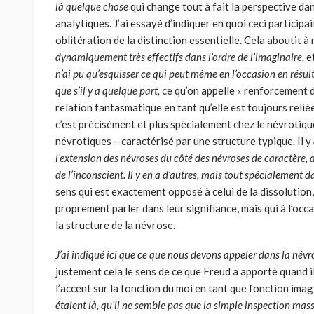
là quelque chose
qui change tout à fait la perspective d
analytiques. J’ai essayé d’indiquer en quoi ceci participa
oblitération de la distinction essentielle. Cela aboutit à
dynamique­ment très effectifs dans l’ordre de l’imaginaire,
e
n’ai pu qu’esquisser ce qui peut même en l’occasion en résulter
que s’il y a quelque part,
ce qu’on appelle « renforcement du
relation fantasmatique en tant qu’elle est tou­jours reliée
c’est précisément et plus spécialement chez le névrotique
névrotiques – caractérisé par une structure typique. Il y
l’extension des névroses du côté des névroses de caractère, 
de l’inconscient. Il y en a d’autres, mais tout spéciale­ment
sens qui est exactement opposé à celui de la dissolution
proprement parler dans leur signifiance, mais qui à l’oc
la structure de la névrose.
J’ai indiqué ici que ce que nous devons appeler dans la névr
juste­ment cela le sens de ce que Freud a apporté quand il
l’accent sur la fonction du moi en tant que fonction imagin
étaient là, qu’il ne semble pas que la simple ins­pection m