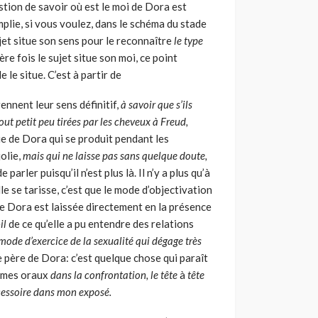
uestion de savoir où est le moi de Dora est
mplie, si vous voulez, dans le schéma du stade
ujet situe son sens pour le reconnaître
le type
ère fois le sujet situe son moi, ce point
e le situe. C’est à partir de
rennent leur sens définitif,
à savoir que s’ils
ut petit peu tirées
par les cheveux à Freud,
nie de Dora qui se produit pendant les
olie,
mais qui ne laisse pas sans quelque doute,
e parler puisqu’il n’est plus là. Il n’y a plus qu’à
le se tarisse, c’est que le mode d’objectivation
que Dora est laissée directement en la présence
il
de ce qu’elle a pu entendre des relations
ode d’exercice de la sexualité qui dégage très
le père de Dora: c’est quelque chose qui paraît
tômes oraux
dans la confrontation, le tête
à
tête
cessoire dans mon exposé.