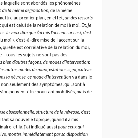
ans laquelle sont abordés les phénomènes
it
de la même dégradation,
de la même
 mettre au premier plan, en effet,
un des ressorts
t qui est celui de la relation de moi à moi. Et,
je
. Je veux dire que j’ai mis l’accent sur ceci, c’est
 moi », c’est-à-dire mise de l’accent sur la
, qu’elle est corrélative de la relation du moi,
 – tous les sujets ne sont pas des
a bien d’autres façons, de modes d’intervention:
des autres modes de manifestations significa­tives
 dans la névrose, ce mode d’intervention
va dans le
, non seu­lement des symptômes, qui, sont à
casion peuvent être pourtant mobilisés, mais de
ose obsessionnelle, structure de la névrose,
c’est
 fait sa nouvelle topique, quand il a mis
aire, et là, j’ai indiqué aussi
pour ceux qui
assive, montre immédiatement par sa disposition