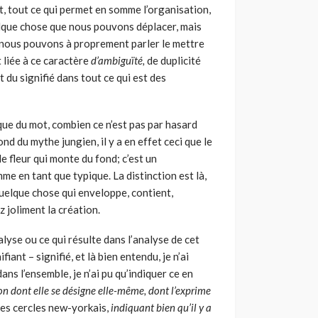
nt, tout ce qui permet en somme l’organisation,
que chose que nous pouvons déplacer, mais
 nous pouvons à proprement parler le mettre
 liée à ce caractère
d’ambiguïté,
de duplicité
t du signifié dans tout ce qui est des
que du mot, combien ce n’est pas par hasard
nd du mythe jungien, il y a en effet ceci que le
 fleur qui monte du fond; c’est un
e en tant que typique. La distinction est là,
 quelque chose qui enveloppe, contient,
z joliment la création.
­lyse ou ce qui résulte dans l’analyse de cet
fiant – signifié, et là bien entendu, je n’ai
ns l’ensemble, je n’ai pu qu’indiquer ce en
on dont elle se désigne elle-même, dont l’exprime
les cercles new-yorkais,
indiquant bien qu’il y a