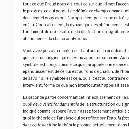
tout ce que Freud nous dit, tout ce sur quoi il met l’acce
le progrès, ce qui permet de définir
ce champ
comme quel
dans lequel nous avons à proprement parler une entrée,
en jeu. Contrairement, la dynamique des phénomènes est
fondamentale qui résulte de la distinction du signifiant e
phénomènes du champ analytique.
Vous avez pu voir combien c’est autour de la probléma­ti
que c’est un jungien qui est venu apporter ce terme. Au fo
symbole est conçu comme ce que j’ai appelé une espèce de
épanouissement de ce qui est au fond de chacun, de l’homm
de savoir si le symbole est cela, ou si c’est au contraire
intervient, forme ce que mon inter­locuteur appelait asse
La seconde partie concernait cet infléchissement de l’ana
oubli
de la vérité fondamentale
de la structuration du signi
indiqué comme j’espère l’avoir assez fortement articulé da
quoi la théorie de l’analyse qui se reflète sur l’ego,
la faç
dans cette doctrine
la théorie promue actuellement dans 