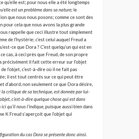
ce qu’elle est; pour nous elle a été longtemps
qu’elle est un problème dans sa nature;
le
estion que nous nous posons; comme ce sont des
ien pour cela que nous avons la plus grande
ous rappelle que ceci illustre tout simplement
me de l’hystérie; c’est celui auquel Freud a
Qu’est-ce que Dora ? C’est quelqu’un qui est en
 ce cas, à ceci près que Freud, de son propre
s précisément il fait cette erreur sur l’objet
e l’objet, c’est-à-dire où il ne fait pas
ée; il est tout centrés sur ce qui peut être
t et d’abord, non seulement ce que Dora désire,
r la critique de sa technique, est donnée par lui-
objet, c’est-à-dire quelque chose qui est dans
 ici qu’il nous l’indique,
puisque aussi bien dans
me K Freud s’aperçoit que l’objet qui
nfiguration du cas Dora se présente donc ainsi.