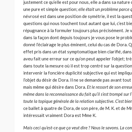
justement ce qu’elle est pour nous, elle a dans sa nature 
une pure et simple question;
elle était un problème parce 
névrosé est dans une position de symétrie, il est la qu
questions qui nous touchent tout autant que lui, c’est b
répugnance à la formuler toujours plus précisément. Je v
dans la façon dont depuis toujours je vous pose le problè
donné l’éclairage le plus éminent, celui du cas de Dora. 
effet pris dans un état sympto­matique bien clarifié, dans
aveu fait une erreur sur ce qu’on peut appeler l’objet; trè
dans toute la mesure où il est trop centré sur la question d
intervenir la foncière duplicité subjective qui est impliqu
l’objet du désir de Dora. Il ne se demande pas avant tou
mais même qui désire dans Dora.
Et le ressort de son erreu
même dans la reconnaissance du fait qu’il s’est trompé sur l’
toute la topique générale de la relation subjective. C’est bien
ce ballet à quatre de Dora, de son père, de M. K. et de M
intéressait vraiment Dora est Mme K.
Mais ceci qu’est-ce que ça veut dire ? Nous le savons. La co