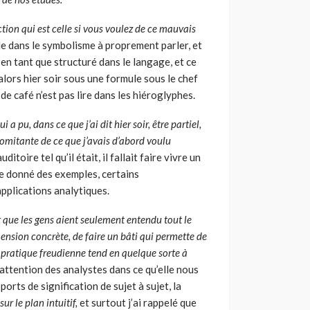
ction qui est celle si vous voulez de ce mauvais
le dans le symbolisme à proprement parler, et
en tant que structuré dans le langage, et ce
alors hier soir sous une formule sous le chef
de café n’est pas lire dans les hiéroglyphes.
i a pu, dans ce que j’ai dit hier soir, être partiel,
ncomitante de ce
que j’avais d’abord voulu
toire tel qu’il était, il fallait faire vivre un
ême donné des exemples, certains
applications analytiques.
r que les gens aient seulement entendu tout le
ension concrète, de faire un bâti qui permette de
 pratique freu­dienne tend en quelque sorte à
’attention des analystes dans ce qu’elle nous
orts de signification de sujet à sujet, la
sur le plan intuitif,
et surtout j’ai rappelé que