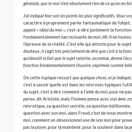
générale, que le moi n’est absolument rien de ce qu’on en fa
J’ai indiqué hier soir les points les plus significatifs. Vous
voy
caractère à proprement parler fantasmatique de l’objet;
appelé « idéal du moi »,
c’est-à­-dire justement la fonction d
fondamentalement narcissisante du moi, dit-il en toutes le
l’épreuve de la réalité. C’est elle qui atteste pour le sujet 
douteux, il
s’agit très précisément de dire que c’est à la fo
qu’aboutit le fait que le sujet valorise, accentue, donne l’acce
fonction fon­damentalement illusoire, exprimée comme telle
De cette topique ressort
que quelque chose, ai je indiqué
c’est à savoir quelle est dans les névroses typiques l’u
du sujet, c’est à dire comment à l’aide du moi, pour ne pas
pense, dit Aristote, mais l’homme pense avec son âme, n
névro­tique, sa question secrète, sa question bâillonnée, 
question avec son moi, dans Freud, c’est de nous montre
moi, comment un obsessionnel use de son moi pour poser 
pas la poser, pour la maintenir, pour la soutenir dans la 