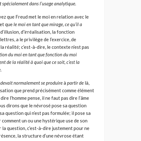
it spécialement dans l’usage analytique.
ez que Freud met le moi en relation avec le
 et que
le moi en tant que mirage, ce qu’il a
’illusion, d’irréalisation, la fonc­tion
ttres, a le privilège de l’exercice, de
la réalité; c’est-à­-dire, le contexte n’est pas
nction du moi en tant que fonction du moi
nt de la réalité à quoi que ce soit, c’est la
.
, devait normalement se produire
à
partir de
là,
tilisation que prend précisément comme élément
 dire l’homme pense, il ne faut pas dire l’âme
ous dirons que le névrosé pose sa question
sa ques­tion qui n’est pas formulée; il pose sa
r comment un ou une hys­térique use de son
la question, c’est-à-dire justement pour ne
pré­sence, la structure d’une névrose étant