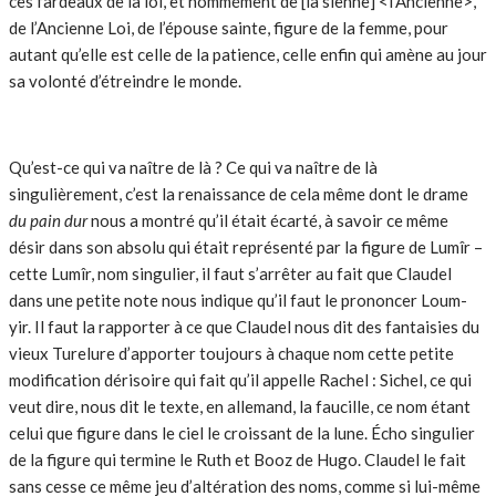
ces fardeaux de la loi, et nommément de [la sienne] <l’Ancienne>,
de l’Ancienne Loi, de l’épouse sainte, figure de la femme, pour
autant qu’elle est celle de la patience, celle enfin qui amène au jour
sa volonté d’étreindre le monde.
Qu’est-ce qui va naître de là ? Ce qui va naître de là
singulièrement, c’est la renaissance de cela même dont le drame
du pain dur
nous a montré qu’il était écarté, à savoir ce même
désir dans son absolu qui était représenté par la figure de Lumîr –
cette Lumîr, nom singulier, il faut s’arrêter au fait que Claudel
dans une petite note nous indique qu’il faut le prononcer Loum-
yir. Il faut la rapporter à ce que Claudel nous dit des fantaisies du
vieux Turelure d’apporter toujours à chaque nom cette petite
modification dérisoire qui fait qu’il appelle Rachel : Sichel, ce qui
veut dire, nous dit le texte, en allemand, la faucille, ce nom étant
celui que figure dans le ciel le croissant de la lune. Écho singulier
de la figure qui termine le Ruth et Booz de Hugo. Claudel le fait
sans cesse ce même jeu d’altération des noms, comme si lui-même