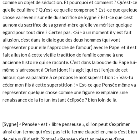
comme un objet de séduction. Et pourquoi et comment ? Qu’est-ce
qu’elle équilibre ? Qu’est-ce qu’elle compense ? Est-ce que quelque
chose va revenir sur elle du sacrifice de Sygne ? Est-ce que c’est
au nom du sacrifice de sa grand-mère qu’elle va mériter quelque
égard pour tout dire ? Certes pas. <Si> à un moment il y est fait
allusion, c’est dans le dialogue des deux hommes (qui vont
représenter pour elle l’approche de l’amour) avec le Pape, et il est
fait allusion à cette vieille tradition de famille comme à une
ancienne histoire qui se raconte. C’est dans la bouche du Pape lui-
même, s’adressant à Orian [dont il s’agit] qui est l’enjeu de cet
amour, que va paraître à ce propos le mot superstition : « Vas-tu
céder mon fils à cette superstition ! » Est-ce que Pensée même va
représenter quelque chose comme une figure exemplaire, une
renaissance de la foi un instant éclipsée ? bien loin de là.
[Sygne] <Pensée> est « libre penseuse », si l’on peut s’exprimer
ainsi d’un terme qui n’est pas ici le terme claudélien, mais c’est bien
de cela qu’il s’agit. [Sygne] <Pensée> n’est animée que d’une