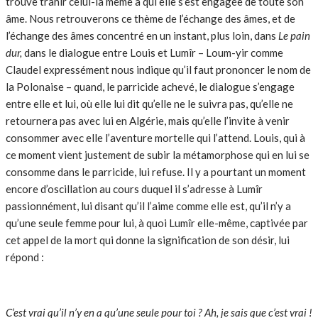
trouve trahir celui-là même à qui elle s’est engagée de toute son
âme. Nous retrouverons ce thème de l’échange des âmes, et de
l’échange des âmes concentré en un instant, plus loin, dans
Le pain
dur,
dans le dialogue entre Louis et Lumîr – Loum-yir comme
Claudel expressément nous indique qu’il faut prononcer le nom de
la Polonaise – quand, le parricide achevé, le dialogue s’engage
entre elle et lui, où elle lui dit qu’elle ne le suivra pas, qu’elle ne
retournera pas avec lui en Algérie, mais qu’elle l’invite à venir
consommer avec elle l’aventure mortelle qui l’attend. Louis, qui à
ce moment vient justement de subir la métamorphose qui en lui se
consomme dans le parricide, lui refuse. Il y a pourtant un moment
encore d’oscillation au cours duquel il s’adresse à Lumîr
passionnément, lui disant qu’il l’aime comme elle est, qu’il n’y a
qu’une seule femme pour lui, à quoi Lumîr elle-même, captivée par
cet appel de la mort qui donne la signification de son désir, lui
répond :
C’est vrai qu’il n’y en a qu’une seule pour toi ? Ah, je sais que c’est vrai !