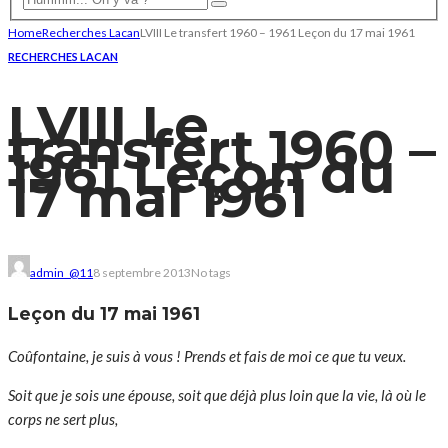
Home
Recherches Lacan
LVIII Le transfert 1960 – 1961 Leçon du 17 mai 1961
RECHERCHES LACAN
LVIII Le
transfert 1960 –
1961 Leçon du
17 mai 1961
admin_@11
8 septembre 2013
No tags
Leçon du 17 mai 1961
Coûfontaine, je suis à vous ! Prends et fais de moi ce que tu veux.
Soit que je sois une épouse, soit que déjà plus loin que la vie, là où le
corps ne sert plus,