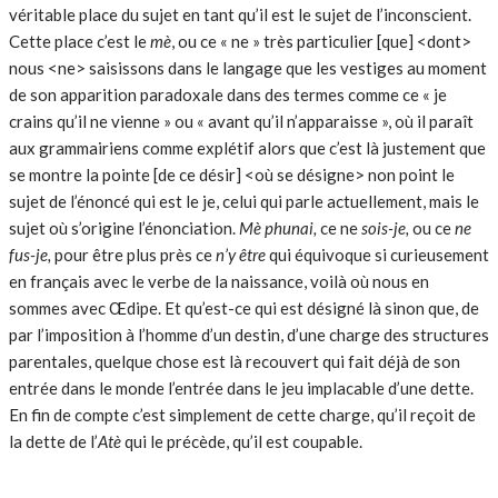
véritable place du sujet en tant qu’il est le sujet de l’inconscient.
Cette place c’est le
mè
, ou ce « ne » très particulier [que] <dont>
nous <ne> saisissons dans le langage que les vestiges au moment
de son apparition paradoxale dans des termes comme ce « je
crains qu’il ne vienne » ou « avant qu’il n’apparaisse », où il paraît
aux grammairiens comme explétif alors que c’est là justement que
se montre la pointe [de ce désir] <où se désigne> non point le
sujet de l’énoncé qui est le je, celui qui parle actuellement, mais le
sujet où s’origine l’énonciation.
Mè phunai,
ce ne
sois-je,
ou
ce
ne
fus-je,
pour être plus près ce
n’y être
qui équivoque si curieusement
en français avec le verbe de la naissance, voilà où nous en
sommes avec Œdipe. Et qu’est-ce qui est désigné là sinon que, de
par l’imposition à l’homme d’un destin, d’une charge des structures
parentales, quelque chose est là recouvert qui fait déjà de son
entrée dans le monde l’entrée dans le jeu implacable d’une dette.
En fin de compte c’est simplement de cette charge, qu’il reçoit de
la dette de l’
Atè
qui le précède, qu’il est coupable.