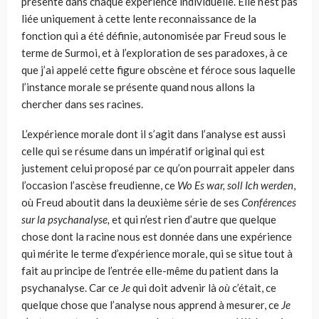
présente dans chaque expé­rience individuelle. Elle n’est pas
liée uniquement à cette lente reconnais­sance de la
fonction qui a été définie, autonomisée par Freud sous le
terme de Surmoi, et à l’exploration de ses paradoxes, à ce
que j’ai appelé cette figure obscène et féroce sous laquelle
l’instance morale se présente quand nous allons la
chercher dans ses racines.
L’expérience morale dont il s’agit dans l’analyse est aussi
celle qui se résume dans un impératif original qui est
justement celui proposé par ce qu’on pourrait appeler dans
l’occasion l’ascèse freudienne, ce
Wo
Es war,
soll Ich werden
,
où
Freud aboutit dans la deuxième série de ses
Conférences
sur la
psychanalyse,
et qui n’est rien d’autre que quelque
chose dont la racine nous est donnée dans une expérience
qui mérite le terme d’expérience morale, qui se situe tout à
fait au principe de l’entrée elle-même du patient dans la
psychanalyse. Car ce
Je
qui doit advenir là
où
c’était, ce
quelque chose que l’analyse nous apprend à mesurer, ce
Je