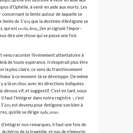
pos d’Ophélie, à venir en aide aux morts. Les
concernant la limite autour de laquelle se
 limite de 1’άτη que la destinée d’Antigone se
qui est εκτòς àτας, j’en ai signalé l’impor­
 veux dire une chose qui se passe une fois
st venu racon­ter l’événement attentatoire à
-delà de toute espérance. Il n’espérait plus être
on la plus claire, ce sens du franchissement
 du Chœur à ce moment-là se développe. De même
Il y a là un choc avec les directions indiquées.
-dessus vif, et suggestif. C’est en tant, nous
il faut l’intégrer dans notre registre -, c’est
e 1’άτη est devenu pour Antigone son bien à
tres, qu’elle se dirige πρôς αταν.
d’intégrer nos remarques, il faut une fois de
, du héros de la tragédie, et pas de n’importe