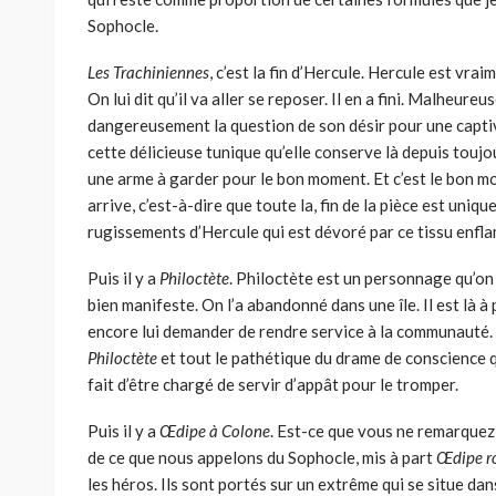
Sophocle.
Les Trachiniennes
, c’est la fin d’Hercule. Hercule est vraim
On lui dit qu’il va aller se reposer. Il en a fini. Malheure
dange­reusement la question de son désir pour une captiv
cette délicieuse tunique qu’elle conserve là depuis toujou
une arme à garder pour le bon moment. Et c’est le bon mom
arrive, c’est-à-dire que toute la, fin de la pièce est un
rugissements d’Hercule qui est dévoré par ce tissu enfl
Puis il y a
Philoctète
. Philoctète est un personnage qu’on
bien manifeste. On l’a abandonné dans une île. Il est là à 
encore lui demander de rendre service à la communauté. 
Philoctète
et tout le pathétique du drame de conscience 
fait d’être chargé de servir d’ap­pât pour le tromper.
Puis il y a
Œdipe à
Colone
. Est-ce que vous ne remarquez pa
de ce que nous appelons du Sophocle, mis à part
Œdipe r
les héros. Ils sont portés sur un extrême qui se situe dan