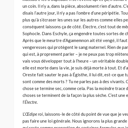
un coin. Il n’y a, dans la pièce, absolument rien d’autre.
disais l’autre jour, il n’y a pas l’ombre d’une péripétie. T
plus qu’à s’écraser les unes sur les autres comme elles p
conséquent laissons ça de côté. Électre, c’est tout de m
Sophocle. Dans Eschyle, ça engendre toutes sortes de cho
Après que le meurtre d’Agamemnon ait été vengé, il faut 
vengeresses qui protègent le sang maternel. Rien de par
qui est, à proprement parler – je ne peux pas trop m’éten
vais vous développer tout à l’heure – un véritable double
elle est morte dans la vie, je suis déjà morte à tout. Et
Oreste fait sauter le pas à Égisthe, il lui dit, est-ce que
sont comme des morts ? Tu ne parles pas à des vivants. C
chose se termine sec, comme cela. Pas la moindre trace d
choses se terminent de la façon la plus sèche. C’est une 
l’
Électre
.
L’
Œdipe roi
, laissons-le de côté du point de vue que je v
pas faire une loi générale. Nous ignorons la plus grande p
qui reste comme proportion de certaines formules que je