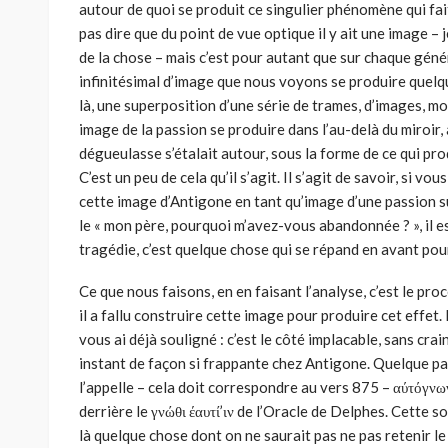
autour de quoi se produit ce singulier phénomène qui fai
pas dire que du point de vue optique il y ait une image – 
de la chose – mais c’est pour autant que sur chaque géné
infinitésimal d’image que nous voyons se produire quelque
là, une super­position d’une série de trames, d’images, m
image de la passion se produire dans l’au-delà du miroir,
dégueulasse s’étalait autour, sous la forme de ce qui pro
C’est un peu de cela qu’il s’agit. Il s’agit de savoir, si v
cette image d’Antigone en tant qu’image d’une passion sur
le « mon père, pourquoi m’avez-vous abandonnée ? », il est
tragédie, c’est quelque chose qui se répand en avant pou
Ce que nous faisons, en en faisant l’analyse, c’est le pr
il a fallu construire cette image pour produire cet effet
vous ai déjà souligné : c’est le côté implacable, sans crai
instant de façon si frappante chez Antigone. Quelque par
l’appelle – cela doit corres­pondre au vers 875 – αύτόγνωνο
derrière le γνώθι έαυτί’ιν de l’Oracle de Delphes. Cette s
là quelque chose dont on ne saurait pas ne pas retenir le