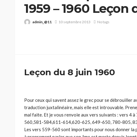
1959 – 1960 Leçon d
admin_@11
10 septembre 2013
No tags
Leçon du 8 juin 1960
Pour ceux qui savent assez le grec pour se débrouiller av
traduction juxtalinéaire, mais elle est introuvable. Prene
mal faite. Et je vous renvoie aux vers suivants : vers 
560,581-584,611-614,620-625, 649-650, 780-805, 83
Les vers 559-560 sont importants pour nous donner la pos
à propre­ment parler que son âme est morte depuis longte