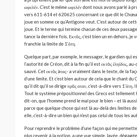
ωφελέν. C’est le même ωφελέν dont nous avons parlé à pro
vers 611-614 et 620­625 concernant ce que dit le Chœur 
joue en somme ce qu’Antigone veut. C’est autour de cette
joue. Et le terme qui termine chacun de ces deux passages, 
tance la dernière fois. Εκτòς, c’est bien un en dehors, je
franchie la limite de 1’άτη.
Quelque part, par exemple, le messager, le gardien qui e
l’autorité de Créon, dit à la fin qu’il est εκτòς έληίδος, au
sauvé. Cet εκτòς àτας- a vraiment dans le texte, de la faç
d’une limite. Et c’est bien autour de cela que le chant
qu’il dit qu’il se dirige πρòς αταν, c’est-à-dire vers 1’άτη. 
Tout le système prépositionnel des Grecs est tellement là
dit-on, que l’homme prend le mal pour le bien – et là aussi 
parce que quelque chose qui est là au-delà des limites d
elle, c’est-à-dire un bien qui n’est pas celui de tous les au
Pour reprendre le problème d’une façon qui me permette 
plus revenir à la notion, a une vue simple, lavée, dégagée