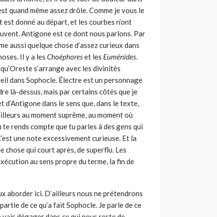
 C’est quand même assez drôle. Comme je vous le
out est donné au départ, et les courbes n’ont
eu­vent. Antigone est ce dont nous parlons. Par
ême aussi quelque chose d’assez curieux dans
ses. Il y a les
Choéphores
et les
Euménides
.
qu’Oreste s’arrange avec les divinités
eil dans Sophocle. Électre est un personnage
dre là-dessus, mais par certains côtés que je
t d’Antigone dans le sens que, dans le texte,
 d’ailleurs au moment suprême, au moment où
 tu te rends compte que tu parles à des gens qui
’est une note exces­sivement curieuse. Et la
e chose qui court après, de superflu. Les
exécution au sens propre du terme, la fin de
eux aborder ici. D’ailleurs nous ne prétendrons
artie de ce qu’a fait Sophocle. Je parle de ce
 vais dégager dans ce qui nous reste de