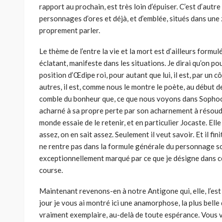
rapport au prochain, est très loin d’épuiser. C’est d’autre 
personnages d’ores et déjà, et d’emblée, situés dans une z
proprement par­ler.
Le thème de l’entre la vie et la mort est d’ailleurs formulé
éclatant, manifeste dans les situations. Je dirai qu’on po
position d’Œdipe roi, pour autant que lui, il est, par un 
autres, il est, comme nous le montre le poète, au début d
comble du bonheur que, ce que nous voyons dans Sophocl
acharné à sa propre perte par son acharnement à résoudre
monde essaie de le rete­nir, et en particulier Jocaste. Elle
assez, on en sait assez. Seulement il veut savoir. Et il fini
ne rentre pas dans la formule générale du personnage s
exceptionnelle­ment marqué par ce que je désigne dans 
course.
Maintenant revenons-en à notre Antigone qui, elle, l’est d
jour je vous ai montré ici une anamor­phose, la plus belle 
vraiment exemplaire, au-delà de toute espérance. Vous 