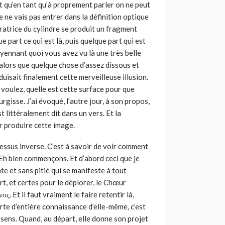
t qu’en tant qu’à proprement parler on ne peut
je ne vais pas entrer dans la définition optique
ratrice du cylindre se produit un fragment
 part ce qui est là, puis quelque part qui est
oyennant quoi vous avez vu là une très belle
 alors que quelque chose d’assez dissous et
duisait finalement cette merveilleuse illusion.
ous voulez, quelle est cette surface pour que
gisse. J’ai évoqué, l’autre jour, à son propos,
 littéralement dit dans un vers. Et la
r pro­duire cette image.
ocessus inverse. C’est à savoir de voir comment
. Eh bien commençons. Et d’abord ceci que je
nte et sans pitié qui se manifeste à tout
t, et certes pour le déplorer, le Chœur
ς. Et il faut vraiment le faire retentir là,
orte d’entière connaissance d’elle-même, c’est
 sens. Quand, au départ, elle donne son projet