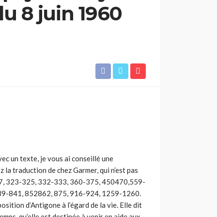
u 8 juin 1960
ec un texte, je vous ai conseillé une
z la traduction de chez Garmer, qui n’est pas
4 à 7, 323-325, 332-333, 360-375, 450­470,559-
9-841, 852­862, 875, 916-924, 1259-1260.
ition d’Antigone à l’égard de la vie. Elle dit
mps, qu’elle est destinée à venir en aide aux