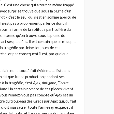
e. C’est une chose qui a tout de même frappé
 avec surprise trouvé que sous la plume d’un
dt – c’est le seul qui s’est en somme aperçu de
l n’est pas à proprement parler ce dont il
sous la forme de la solitude particulière du
joli terme qu’on trouve sous la plume de
art ses pensées. Il est certain que ce n’est pas
e la tragédie participe toujours de cet
lèche, et par conséquent il est, par quelque
lair, et de tout à fait évident. La liste des
on dit que fut sa production pendant ses
 à la tragédie, c’est
Ajax
,
Antigone
,
Électre
,
lone
. Un certain nombre de ces pièces vivent
e vous rendez-vous pas compte qu’
Ajax
est un
re du troupeau des Grecs par Ajax qui, du fait
l croit massacrer toute l’armée grecque, et il
 dans la honte, et il va se tuer de douleur dans