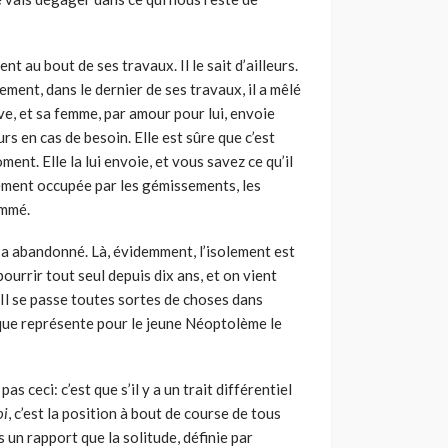
ent au bout de ses travaux. Il le sait d’ailleurs.
usement, dans le dernier de ses travaux, il a mêlé
e, et sa femme, par amour pour lui, envoie
rs en cas de besoin. Elle est sûre que c’est
ent. Elle la lui envoie, et vous savez ce qu’il
iquement occupée par les gémissements, les
ammé.
 a abandonné. Là, évidemment, l’isolement est
pourrir tout seul depuis dix ans, et on vient
Il se passe toutes sortes de choses dans
que représente pour le jeune Néoptolème le
s ceci: c’est que s’il y a un trait différentiel
oi
, c’est la position à bout de course de tous
s un rapport que la solitude, définie par