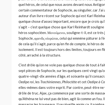
quel héros, de celui que nous avons devant nous Antigon
certain commentateur de Sophocle, au singulier, car J’ai
auteur d’un livre récent sur Sophocle qui est Karl Reinhar
quelque chose d’assez important, encore que je crois qu’i
s’agit – c’est quelque chose que Karl Reinhardt souligne 
héros sophocléen. Μονούμενοι, souligne-t-il, est ce très 
Sophocle, φρενôς οίορώται, celui qui emmène pâturer à l’éc
de cela qu’il s’agit, parce qu’en fin de compte, le héros d
isolement. Il est toujours hors des limites, toujours en f
côté, arraché à la structure.
C’est drôle qu’on ne vole pas quelque chose de tout à fait c
sept pièces de Sophocle, sur les quelques cent vingt qu’
quatre-vingt-dix années d’âge, et soixante qu’il consacra
Oedipe roi
, les
Trachiniennes
,
Philoctète
et cet
Oedipe à
Co
elles-mêmes dans votre esprit. Par contre, peut-être n
drôle de truc. Ajax, ça commence par une sorte de massac
qu’Athéna ne lui veut pas de bien, agit là comme un fou. I
massacre les troupeaux. Il se réveille après ça, il sombre