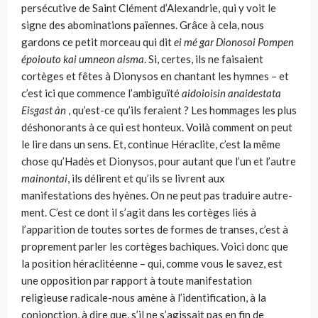
persécutive de Saint Clément d’Alexandrie, qui y voit le
signe des abominations païennes. Grâce à cela, nous
gardons ce petit morceau qui dit
ei mé gar Dionosoi Pompen
époiouto kai umneon aisma
. Si, certes, ils ne faisaient
cortèges et fêtes à Dionysos en chantant les hymnes – et
c’est ici que commence l’ambiguïté
aidoioisin anaidestata
Eisgast àn
, qu’est-ce qu’ils feraient ? Les hommages les plus
déshonorants à ce qui est honteux. Voilà comment on peut
le lire dans un sens. Et, continue Héraclite, c’est la même
chose qu’Hadès et Dionysos, pour autant que l’un et l’autre
mainontai
, ils délirent et qu’ils se livrent aux
manifestations des hyènes. On ne peut pas traduire autre­
ment. C’est ce dont il s’agit dans les cortèges liés à
l’apparition de toutes sortes de formes de transes, c’est à
proprement parler les cortèges bachiques. Voici donc que
la position héraclitéenne – qui, comme vous le savez, est
une opposition par rapport à toute manifestation
religieuse radicale-nous amène à l’identification, à la
conjonction, à dire que, s’il ne s’agissait pas en fin de