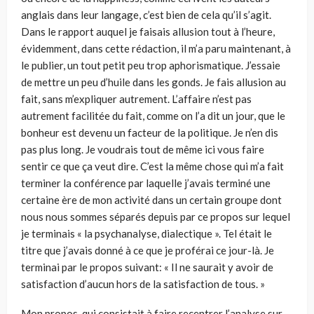
anglais dans leur lan­gage, c’est bien de cela qu’il s’agit.
Dans le rapport auquel je faisais allu­sion tout à l’heure,
évidemment, dans cette rédaction, il m’a paru main­tenant, à
le publier, un tout petit peu trop aphorismatique. J’essaie
de mettre un peu d’huile dans les gonds. Je fais allusion au
fait, sans m’ex­pliquer autrement. L’affaire n’est pas
autrement facilitée du fait, comme on l’a dit un jour, que le
bonheur est devenu un facteur de la politique. Je n’en dis
pas plus long. Je voudrais tout de même ici vous faire
sentir ce que ça veut dire. C’est la même chose qui m’a fait
terminer la conférence par laquelle j’avais terminé une
certaine ère de mon activité dans un certain groupe dont
nous nous sommes séparés depuis par ce propos sur lequel
je terminais « la psychanalyse, dialectique ». Tel était le
titre que j’avais donné à ce que je proférai ce jour-là. Je
terminai par le propos suivant: « Il ne saurait y avoir de
satisfaction d’aucun hors de la satisfaction de tous. »
Mon propos, qui consistait à faire recentrer l’analyse sur