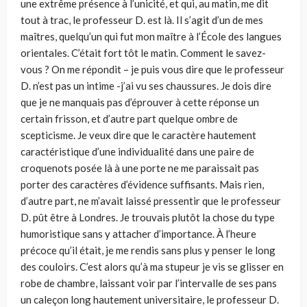
une extrême présence à l’unicité, et qui, au matin, me dit
tout à trac, le professeur D. est là. Il s’agit d’un de mes
maîtres, quelqu’un qui fut mon maître à l’École des langues
orientales. C’était fort tôt le matin. Comment le savez-
vous ? On me répondit – je puis vous dire que le professeur
D. n’est pas un intime -j’ai vu ses chaussures. Je dois dire
que je ne manquais pas d’éprou­ver à cette réponse un
certain frisson, et d’autre part quelque ombre de
scepticisme. Je veux dire que le caractère hautement
caractéristique d’une individualité dans une paire de
croquenots posée là à une porte ne me paraissait pas
porter des caractères d’évidence suffisants. Mais rien,
d’autre part, ne m’avait laissé pressentir que le professeur
D. pût être à Londres. Je trouvais plutôt la chose du type
humoristique sans y attacher d’impor­tance. À l’heure
précoce qu’il était, je me rendis sans plus y penser le long
des couloirs. C’est alors qu’à ma stupeur je vis se glisser en
robe de chambre, laissant voir par l’intervalle de ses pans
un caleçon long haute­ment universitaire, le professeur D.