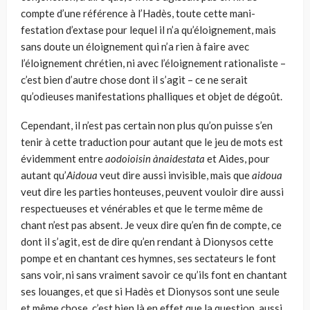
compte d’une référence à l’Hadès, toute cette mani­
festation d’extase pour lequel il n’a qu’éloignement, mais
sans doute un éloignement qui n’a rien à faire avec
l’éloignement chrétien, ni avec l’éloi­gnement rationaliste –
c’est bien d’autre chose dont il s’agit – ce ne serait
qu’odieuses manifestations phalliques et objet de dégoût.
Cependant, il n’est pas certain non plus qu’on puisse s’en
tenir à cette traduction pour autant que le jeu de mots est
évidemment entre
aodoioisin ànaidestata
et Aides, pour
autant qu’
Aidoua
veut dire aussi invisible, mais que
aidoua
veut dire les parties honteuses, peuvent vou­loir dire aussi
respectueuses et vénérables et que le terme même de
chant n’est pas absent. Je veux dire qu’en fin de compte, ce
dont il s’agit, est de dire qu’en rendant à Dionysos cette
pompe et en chantant ces hymnes, ses sectateurs le font
sans voir, ni sans vraiment savoir ce qu’ils font en chan­tant
ses louanges, et que si Hadès et Dionysos sont une seule
et même chose, c’est bien là en effet que la question, aussi,