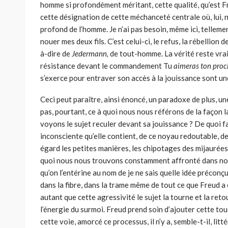
homme si profondément méritant, cette qualité, qu’est Freu
cette désignation de cette méchanceté cen­trale où, lui, 
profond de l’homme. Je n’ai pas besoin, même ici, tellemen
nouer mes deux fils. C’est celui-ci, le refus, la rébellion 
à-dire de
Jedermann,
de tout-homme. La vérité reste vra
résistance devant le commandement Tu
aimeras ton pro
s’exerce pour entraver son accès à la jouissance sont u
Ceci peut paraître, ainsi énoncé, un paradoxe de plus, un
pas, pourtant, ce à quoi nous nous réfé­rons de la façon
voyons le sujet reculer devant sa jouissance ? De quoi f
inconsciente qu’elle contient, de ce noyau redoutable, d
égard les petites manières, les chipotages des mijaurées
quoi nous nous trouvons constamment affronté dans notr
qu’on l’entérine au nom de je ne sais quelle idée préconçu
dans la fibre, dans la trame même de tout ce que Freud a
autant que cette agressivité le sujet la tourne et la reto
l’énergie du surmoi. Freud prend soin d’ajouter cette to
cette voie, amorcé ce processus, il n’y a, semble-t-il, lit