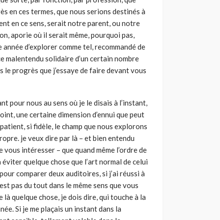
près en ces termes, que nous serions destinés à
ment en ce sens, serait notre parent, ou notre
ion, aporie où il serait même, pourquoi pas,
te année d’explorer comme tel, recommandé de
 ce malentendu solidaire d’un certain nombre
s le progrès que j’essaye de faire devant vous
t pour nous au sens où je le disais à l’instant,
point, une certaine dimension d’ennui que peut
 patient, si fidèle, le champ que nous explorons
opre. je veux dire par là – et bien entendu
 de vous intéresser – que quand même l’ordre de
évi­ter quelque chose que l’art normal de celui
pour comparer deux auditoires, si j’ai réussi à
 n’est pas du tout dans le même sens que vous
e là quelque chose, je dois dire, qui touche à la
ée. Si je me plaçais un ins­tant dans la