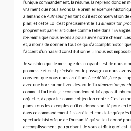
l’unique commandement, la résume, la reprend donc en même
vraiment que nous avons là le premier exemple historiqu
allemand de
Auf
hebung
en tant qu’il est conser­vation de
plan; et cette Loi c’est précisément le Tu
aimeras ton pr
proprement parler articulée comme telle dans l’Évangile.
toi-même
que nous avons à poursuivre notre chemin. Les
et, à moins de donner à tout ce qui s’accomplit historiq
l’accent d’un hasard constitutionnel, il nous est impos­s
Je sais bien que le message des croyants est de nous mont
promesse et c’est précisément le passage où nous avons 
convient que nous nous arrêtions à ce défilé, à ce passa
avec une horreur motivée devant le Tu
aimeras ton pro
comme il l’articule, ce commande­ment lui apparaît inhumai
objecter, à apporter comme objection contre. C’est au nom
plans, tous les exemples qu’il en donne sont là pour en té
dans ce commandement, il s’arrête et constate qu’après t
spectacle historique de l’humanité qui se l’est donné pour
accomplissement, peu pro­bant. Je vous ai dit à quoi est l