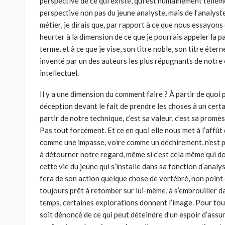
perspective de ce qui existe, qui est humainement telleme
perspective non pas du jeune analyste, mais de l’analyste
métier, je dirais que, par rapport à ce que nous essayons 
heurter à la dimension de ce que je pourrais appeler la 
terme, et à ce que je vise, son titre noble, son titre étern
inventé par un des auteurs les plus répugnants de notre 
intellectuel.
Il y a une dimension du comment faire ? À partir de quoi 
déception devant le fait de prendre les choses à un certain
partir de notre technique, c’est sa valeur, c’est sa prom
Pas tout forcément. Et ce en quoi elle nous met à l’af­fû
comme une impasse, voire comme un déchirement, n’est 
à détourner notre regard, même si c’est cela même qui do
cette vie du jeune qui s’installe dans sa fonction d’analy
fera de son action quelque chose de vertébré, non point
toujours prêt à retomber sur lui-même, à s’embrouiller da
temps, certaines explora­tions donnent l’image. Pour tout
soit dénoncé de ce qui peut déteindre d’un espoir d’assur