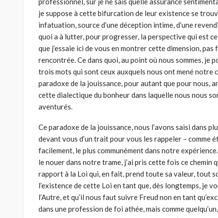
professionnel, sur je ne sais quelle assurance sentiment
je suppose à cette bifurcation de leur existence se trouv
infatuation, source d’une déception intime, d’une revend
quoi a à lutter, pour progresser, la perspec­tive qui est c
que j’essaie ici de vous en montrer cette dimension, pas
rencontrée. Ce dans quoi, au point où nous sommes, je pou
trois mots qui sont ceux auxquels nous ont mené notre che
paradoxe de la jouissance, pour autant que pour nous, ana
cette dialectique du bonheur dans laquelle nous nous s
aventurés.
Ce paradoxe de la jouissance, nous l’avons saisi dans plus
devant vous d’un trait pour vous les rappeler – comme ét
facilement, le plus communément dans notre expérience. M
le nouer dans notre trame, j’ai pris cette fois ce che­min 
rapport à la Loi qui, en fait, prend toute sa valeur, tout s
l’existence de cette Loi en tant que, dès longtemps, je v
l’Autre, et qu’il nous faut suivre Freud non en tant qu’ex
dans une profession de foi athée, mais comme quelqu’un, v