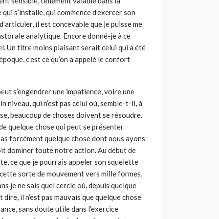
nt sensible, tellement valable dans la
 qui s’installe, qui commence d’exercer son
d’articuler, il est concevable que je puisse me
pastorale analytique. Encore donné-je à ce
el. Un titre moins plaisant serait celui qui a été
époque, c’est ce qu’on a appelé le confort
peut s’en­gendrer une impatience, voire une
 niveau, qui n’est pas celui où, semble-t-il, à
esse, beaucoup de choses doivent se résoudre.
t de quelque chose qui peut se présenter
pas forcément quelque chose dont nous ayons
it domi­ner toute notre action. Au début de
ste, ce que je pourrais appeler son squelette
 cette sorte de mouvement vers mille formes,
ns je ne sais quel cercle où, depuis quelque
 dire, il n’est pas mauvais que quelque chose
ance, sans doute utile dans l’exercice