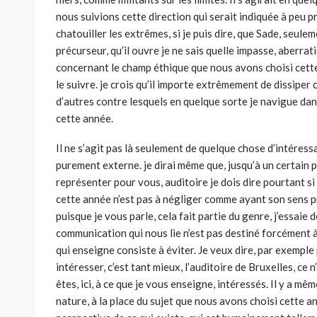
nous suivions cette direction qui serait indi­quée à peu 
chatouiller les extrêmes, si je puis dire, que Sade, seule
précurseur, qu’il ouvre je ne sais quelle impasse, aberra­t
concernant le champ éthique que nous avons choisi cet
le suivre. je crois qu’il importe extrêmement de dissiper
d’autres contre lesquels en quelque sorte je navigue dan
cette année.
Il ne s’agit pas là seulement de quelque chose d’intéressan
purement externe. je dirai même que, jus­qu’à un certain 
représen­ter pour vous, auditoire je dois dire pourtant si
cette année n’est pas à négliger comme ayant son sens pr
puisque je vous parle, cela fait partie du genre, j’essaie
communication qui nous lie n’est pas destiné forcément à 
qui enseigne consiste à éviter. Je veux dire, par exemple 
intéresser, c’est tant mieux, l’auditoire de Bruxelles, ce
êtes, ici, à ce que je vous enseigne, intéressés. Il y a mêm
nature, à la place du sujet que nous avons choisi cette ann