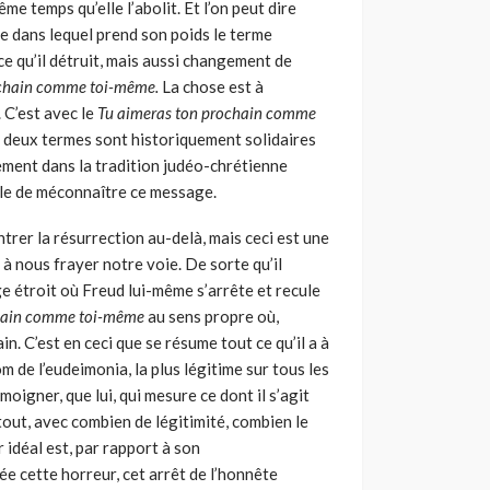
 temps qu’elle l’abolit. Et l’on peut dire
e dans lequel prend son poids le terme
 ce qu’il détruit, mais aussi changement de
ochain comme toi-même.
La chose est à
 C’est avec le
Tu aimeras ton prochain comme
 deux termes sont historiquement solidaires
uement dans la tradition judéo-chrétienne
ible de méconnaître ce message.
rer la résur­rection au-delà, mais ceci est une
à nous frayer notre voie. De sorte qu’il
ge étroit où Freud lui-même s’arrête et recule
chain comme toi-même
au sens propre où,
n. C’est en ceci que se résume tout ce qu’il a à
 de l’eudeimonia, la plus légitime sur tous les
moigner, que lui, qui mesure ce dont il s’agit
out, avec com­bien de légitimité, combien le
 idéal est, par rapport à son
iée cette horreur, cet arrêt de l’honnête