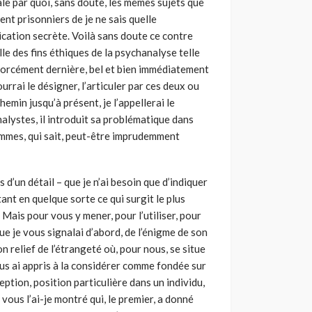
ale par quoi, sans doute, les mêmes sujets que
ent prisonniers de je ne sais quelle
ication secrète. Voilà sans doute ce contre
elle des fins éthiques de la psychanalyse telle
 forcément dernière, bel et bien immédiatement
rrai le désigner, l’articuler par ces deux ou
min jusqu’à présent, je l’appellerai le
lystes, il intro­duit sa problématique dans
ommes, qui sait, peut-être imprudemment
 d’un détail – que je n’ai besoin que d’indiquer
ant en quelque sorte ce qui surgit le plus
ais pour vous y mener, pour l’utiliser, pour
que je vous signalai d’abord, de l’énigme de son
on relief de l’étrangeté où, pour nous, se situe
ous ai appris à la considérer comme fondée sur
ception, position particulière dans un individu,
ous l’ai-je montré qui, le premier, a donné