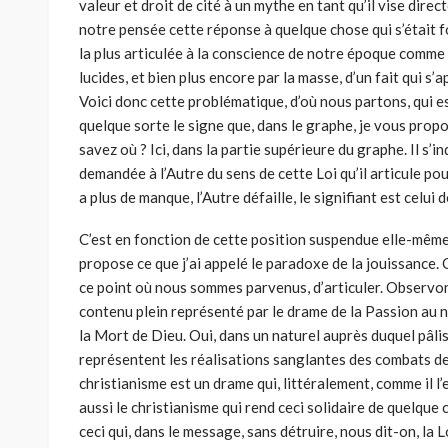
valeur et droit de cité à un mythe en tant qu’il vise direc
notre pensée cette réponse à quelque chose qui s’était f
la plus articulée à la conscience de notre époque comme é
lucides, et bien plus encore par la masse, d’un fait qui s’
Voici donc cette problématique, d’où nous partons, qui 
quelque sorte le signe que, dans le graphe, je vous pro­pos
savez où ? Ici, dans la par­tie supérieure du graphe. Il s
demandée à l’Autre du sens de cette Loi qu’il articule pour
a plus de manque, l’Autre défaille, le signifiant est celui d
C’est en fonction de cette position suspendue elle-même
propose ce que j’ai appelé le paradoxe de la jouissance. 
ce point où nous sommes parvenus, d’articuler. Observons
contenu plein représenté par le drame de la Passion au 
la Mort de Dieu. Oui, dans un naturel auprès duquel pâli
représentent les réalisations sanglantes des combats de
christianisme est un drame qui, littéralement, comme il l’
aussi le christia­nisme qui rend ceci solidaire de quelque 
ceci qui, dans le message, sans détruire, nous dit-on, la