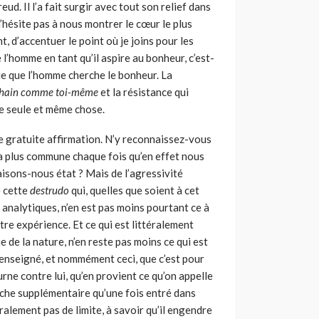
d. Il l’a fait surgir avec tout son relief dans
n’hésite pas à nous montrer le cœur le plus
t, d’accentuer le point où je joins pour les
de l’homme en tant qu’il aspire au bonheur, c’est-
ie que l’homme cherche le bonheur. La
chain comme toi-même
et la résistance qui
ne seule et même chose.
e gratuite affir­mation. N’y reconnaissez-vous
 la plus commune chaque fois qu’en effet nous
aisons-nous état ? Mais de l’agressivité
e cette
destrudo
qui, quelles que soient à cet
 analytiques, n’en est pas moins pourtant ce à
e expérience. Et ce qui est littéralement
e de la nature, n’en reste pas moins ce qui est
 enseigné, et nommément ceci, que c’est pour
urne contre lui, qu’en provient ce qu’on appelle
uche supplémentaire qu’une fois entré dans
téralement pas de limite, à savoir qu’il engendre