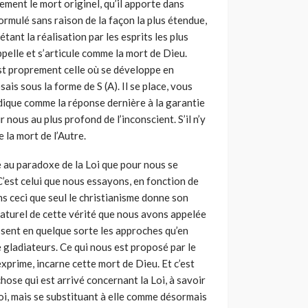
tement le mort originel, qu’il apporte dans
ormulé sans raison de la façon la plus étendue,
tant la réalisation par les esprits les plus
appelle et s’articule comme la mort de Dieu.
est proprement celle où se développe en
ais sous la forme de S (A). Il se place, vous
’indique comme la réponse dernière à la garantie
 nous au plus profond de l’inconscient. S’il n’y
e la mort de l’Autre.
 au paradoxe de la Loi que pour nous se
C’est celui que nous essayons, en fonction de
 ceci que seul le christia­nisme donne son
naturel de cette vérité que nous avons appelée
ssent en quelque sorte les approches qu’en
 gladiateurs. Ce qui nous est proposé par le
exprime, incarne cette mort de Dieu. Et c’est
chose qui est arrivé concernant la Loi, à savoir
 Loi, mais se substituant à elle comme désormais