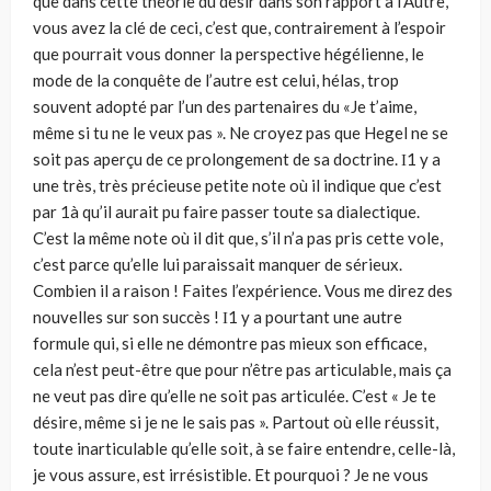
que dans cette théorie du désir dans son rapport à l’Autre,
vous avez la clé de ceci, c’est que, contrairement à l’espoir
que pourrait vous donner la perspective hégélienne, le
mode de la conquête de l’autre est celui, hélas, trop
souvent adopté par l’un des partenaires du «Je t’aime,
même si tu ne le veux pas ». Ne croyez pas que Hegel ne se
soit pas aperçu de ce prolongement de sa doctrine. Ι1 y a
une très, très précieuse petite note où il indique que c’est
par 1à qu’il aurait pu faire passer toute sa dialectique.
C’est la même note où il dit que, s’il n’a pas pris cette vole,
c’est parce qu’elle lui paraissait manquer de sérieux.
Combien il a raison ! Faites l’expérience. Vous me direz des
nouvelles sur son succès ! Ι1 y a pourtant une autre
formule qui, si elle ne démontre pas mieux son efficace,
cela n’est peut-être que pour n’être pas articulable, mais ça
ne veut pas dire qu’elle ne soit pas articulée. C’est « Je te
désire, même si je ne le sais pas ». Partout où elle réussit,
toute inarticulable qu’elle soit, à se faire entendre, celle-là,
je vous assure, est irrésistible. Et pourquoi ? Je ne vous