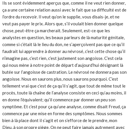
Ils se sont évidemment aperçus que, comme il ne veut rien donner,
ça a une certaine relation aussi avec le fait que sa difficulté est de
l’ordre du recevoir. Il veut qu’on le supplie, vous disais-je, et ne
veut pas payer le prix. Alors que, s’il voulait bien donner quelque
chose, peut-être ça marcherait. Seulement, est-ce que les
analystes en question, les beaux parleurs de là maturité génitale,
comme si c’était là le lieu du don, ne s’aperçoivent pas que ce qu’il
faudrait lui apprendre à donner au névrosé, c’est cette chose qu’il
n’imagine pas, c’est rien, c’est justement son angoisse. C’est cela
qui nous mène à notre point de départ d’aujourd’hui désignant là
butée sur l’angoisse de castration. Le névrosé ne donnera pas son
angoisse. Nous en saurons plus, nous saurons pourquoi. C’est
tellement vrai que c’est de ça qu’il s’agit, que tout de même tout le
procès, toute là chaîne de l’analyse consiste en ceci qu’au moins, il
en donne l’équivalent; qu’il commence par donner un peu son
symptôme. Et c’est pour ça qu’une analyse, comme disait Freud, ça
commence par une mise en forme des symptômes. Nous sommes
bien à là place dont il s’agit et on s’efforce de le prendre, mon
Dieu, à son propre piège. On ne peut faire jamais autrement avec