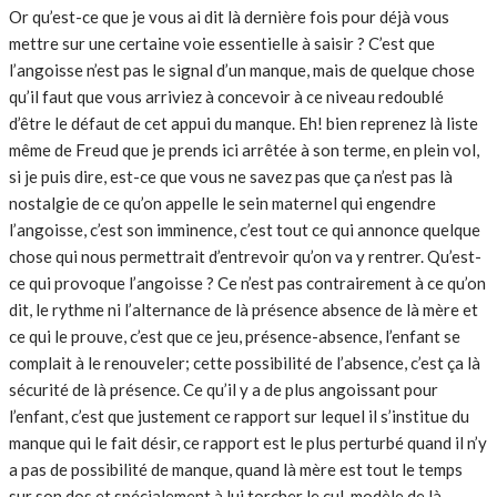
Or qu’est-ce que je vous ai dit là dernière fois pour déjà vous
mettre sur une certaine voie essentielle à saisir ? C’est que
l’angoisse n’est pas le signal d’un manque, mais de quelque chose
qu’il faut que vous arriviez à concevoir à ce niveau redoublé
d’être le défaut de cet appui du manque. Eh! bien reprenez là liste
même de Freud que je prends ici arrêtée à son terme, en plein vol,
si je puis dire, est-ce que vous ne savez pas que ça n’est pas là
nostalgie de ce qu’on appelle le sein maternel qui engendre
l’angoisse, c’est son imminence, c’est tout ce qui annonce quelque
chose qui nous permettrait d’entrevoir qu’on va y rentrer. Qu’est-
ce qui provoque l’angoisse ? Ce n’est pas contrairement à ce qu’on
dit, le rythme ni l’alternance de là présence absence de là mère et
ce qui le prouve, c’est que ce jeu, présence-absence, l’enfant se
complait à le renouveler; cette possibilité de l’absence, c’est ça là
sécurité de là présence. Ce qu’il y a de plus angoissant pour
l’enfant, c’est que justement ce rapport sur lequel il s’institue du
manque qui le fait désir, ce rapport est le plus perturbé quand il n’y
a pas de possibilité de manque, quand là mère est tout le temps
sur son dos et spécialement à lui torcher le cul, modèle de là