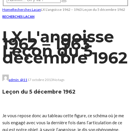
Home
Recherches Lacan
LX L'angoisse 1962 – 1963 Leçon du 5 décembre 1962
RECHERCHES LACAN
LX L'angoisse
1962 – 1963
Leçon du 5
décembre 1962
admin_@11
17 octobre 2013
No tags
Leçon du 5 décembre 1962
Je vous repose donc au tableau cette figure, ce schéma où je me
suis engagé avec vous la dernière fois dans l’articulation de ce
qui est notre objet, à savoir l’angoisse, je dis son phénomène,