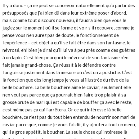
Il y a donc – ça ne peut se concevoir naturellement qu’à partir des
présupposés que j’ai bien dû dans leur extrême poser d’abord,
mais comme tout discours nouveau, il faudra bien que vous le
jugiez sur le moment où il se forme et voir s’il recouvre, comme je
pense vous n’en aurez pas de doute, le fonctionnement de
l’expérience – cet objet a qu’il se fait être dans son fantasme, le
névrosé, eh! bien je dirai qu’il lui va à peu près comme des guêtres
à un lapin. C’est bien pourquoi le névrosé de son fantasme n’en
fait jamais grand-chose. Ça réussit à le défendre contre
l’angoisse justement dans là mesure où c’est un a postiche. C’est
là fonction que dès longtemps je vous ai illustrée du rêve de la
belle bouchère. La belle bouchère aime le caviar; seulement elle
n’en veut pas parce que ça pourrait bien faire trop plaisir à sa
grosse brute de mari qui est capable de bouffer ça avec le reste,
c’est même pas ça qui l’arrêtera. Or ce qui intéresse là belle
bouchère, ce n’est pas du tout bien entendu de nourrir son mari de
caviar parce que, comme je vous l’ai dit, il y ajoutera tout un menu,
qu’il a gros appétit, le boucher. La seule chose qui intéresse là