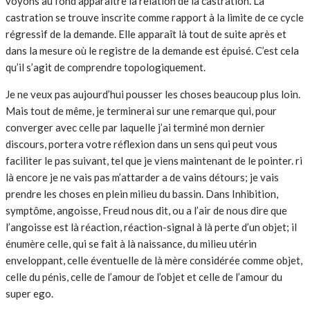
voyons au fond apparaître la relation de la castration. La
castration se trouve inscrite comme rapport à la limite de ce cycle
régressif de la demande. Elle apparaît là tout de suite après et
dans la mesure où le registre de la demande est épuisé. C’est cela
qu’il s’agit de comprendre topologiquement.
Je ne veux pas aujourd’hui pousser les choses beaucoup plus loin.
Mais tout de même, je terminerai sur une remarque qui, pour
converger avec celle par laquelle j’ai terminé mon dernier
discours, portera votre réflexion dans un sens qui peut vous
faciliter le pas suivant, tel que je viens maintenant de le pointer. ri
là encore je ne vais pas m’attarder a de vains détours; je vais
prendre les choses en plein milieu du bassin. Dans Inhibition,
symptôme, angoisse, Freud nous dit, ou a l’air de nous dire que
l’angoisse est là réaction, réaction-signal à là perte d’un objet; il
énumère celle, qui se fait à là naissance, du milieu utérin
enveloppant, celle éventuelle de là mère considérée comme objet,
celle du pénis, celle de l’amour de l’objet et celle de l’amour du
super ego.