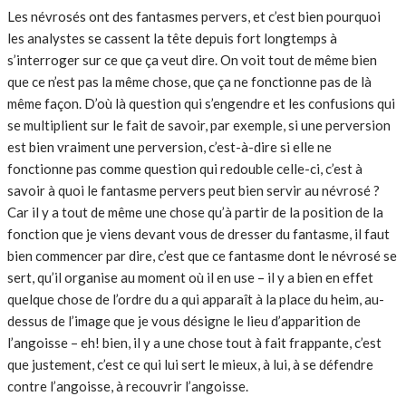
Les névrosés ont des fantasmes pervers, et c’est bien pourquoi
les analystes se cassent la tête depuis fort longtemps à
s’interroger sur ce que ça veut dire. On voit tout de même bien
que ce n’est pas la même chose, que ça ne fonctionne pas de là
même façon. D’où là question qui s’engendre et les confusions qui
se multiplient sur le fait de savoir, par exemple, si une perversion
est bien vraiment une perversion, c’est-à-dire si elle ne
fonctionne pas comme question qui redouble celle-ci, c’est à
savoir à quoi le fantasme pervers peut bien servir au névrosé ?
Car il y a tout de même une chose qu’à partir de la position de la
fonction que je viens devant vous de dresser du fantasme, il faut
bien commencer par dire, c’est que ce fantasme dont le névrosé se
sert, qu’il organise au moment où il en use – il y a bien en effet
quelque chose de l’ordre du a qui apparaît à la place du heim, au-
dessus de l’image que je vous désigne le lieu d’apparition de
l’angoisse – eh! bien, il y a une chose tout à fait frappante, c’est
que justement, c’est ce qui lui sert le mieux, à lui, à se défendre
contre l’angoisse, à recouvrir l’angoisse.