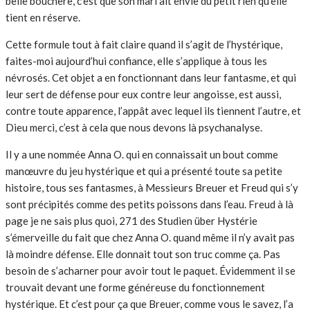
belle bouchère, c’est que son mari ait envie du petit rien qu’elle
tient en réserve.
Cette formule tout à fait claire quand il s’agit de l’hystérique,
faites-moi aujourd’hui confiance, elle s’applique à tous les
névrosés. Cet objet a en fonctionnant dans leur fantasme, et qui
leur sert de défense pour eux contre leur angoisse, est aussi,
contre toute apparence, l’appât avec lequel ils tiennent l’autre, et
Dieu merci, c’est à cela que nous devons là psychanalyse.
Il y a une nommée Anna O. qui en connaissait un bout comme
manœuvre du jeu hystérique et qui a présenté toute sa petite
histoire, tous ses fantasmes, à Messieurs Breuer et Freud qui s’y
sont précipités comme des petits poissons dans l’eau. Freud à là
page je ne sais plus quoi, 271 des Studien über Hystérie
s’émerveille du fait que chez Anna O. quand même il n’y avait pas
là moindre défense. Elle donnait tout son truc comme ça. Pas
besoin de s’acharner pour avoir tout le paquet. Évidemment il se
trouvait devant une forme généreuse du fonctionnement
hystérique. Et c’est pour ça que Breuer, comme vous le savez, l’a