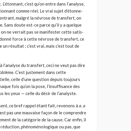
t. L’étonnant, c’est qu’on entre dans l’analyse,
tionnant comme réel. Le vrai sujet d’étonne­
 entrant, malgré la névrose de transfert, on
e. Sans doute est-ce parce qu’il y a quelque
 on ne verrait pas se manifester cette satis­
 donné force à cette névrose de transfert, ce
 un résultat ; c’est vrai, mais c’est tout de
à l’analyse du transfert, ceci ne veut pas dire
roblème. C’est justement dans cette
ielle, celle d’une question depuis toujours
que fois qu’on la pose, l’insuffisance des
s les yeux — celle du désir de l’analyste.
ent, ce bref rap­pel étant fait, revenons à
a. a
e n’est pas une mauvaise façon de le comprendre
ent de la catégorie de la cause. Car enfin, il
de réduc­tion, phénoménologique ou pas, que