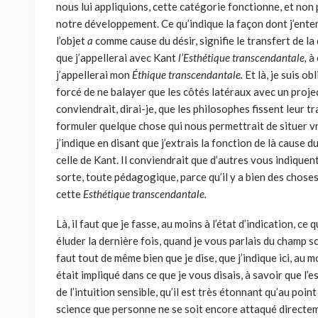
nous lui appliquions, cette catégorie fonctionne, et no
notre développement. Ce qu’indique la façon dont j’entend
l’objet
a
comme cause du désir, signifie le transfert de la 
que j’appellerai avec Kant
l’Esthétique transcendantale,
à
j’appellerai mon
Éthique transcendantale.
Et là, je suis ob
forcé de ne balayer que les côtés latéraux avec un projec
conviendrait, dirai-je, que les philosophes fissent leur t
formuler quelque chose qui nous permettrait de situer v
j’indique en disant que j’extrais la fonction de là cause 
celle de Kant. Il conviendrait que d’autres vous indiquent
sorte, toute pédagogique, parce qu’il y a bien des choses
cette
Esthétique transcendantale.
Là, il faut que je fasse, au moins à l’état d’indication, ce 
éluder la dernière fois, quand je vous parlais du champ sc
faut tout de même bien que je dise, que j’indique ici, au 
était impliqué dans ce que je vous disais, à savoir que l’
de l’intuition sensible, qu’il est très étonnant qu’au po
science que personne ne se soit encore attaqué directemen