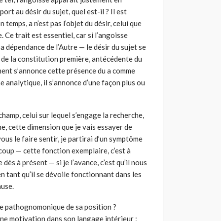
rt au désir du sujet, quel est-il ? Il est
temps, a n’est pas l’objet du désir, celui que
 Ce trait est essen­tiel, car si l’angoisse
 dépendance de l’Autre — le désir du sujet se
 de la constitution première, antécédente du
omment s’annonce cette présence du a comme
e analytique, il s’annonce d’une façon plus ou
hamp, celui sur lequel s’engage la recherche,
, cette dimension que je vais essayer de
us le faire sentir, je partirai d’un symp­tôme
 coup — cette fonction exemplaire, c’est à
dès à présent — si je l’avance, c’est qu’il nous
n tant qu’il se dévoile fonc­tionnant dans les
ause.
me pathognomo­nique de sa position ?
une motivation dans son langage intérieur :