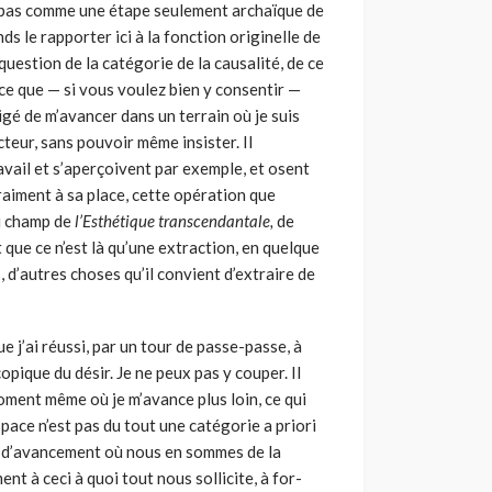
n pas comme une étape seulement archaïque de
s le rapporter ici à la fonction originelle de
question de la catégorie de la causalité, de ce
 ce que — si vous voulez bien y consentir —
ligé de m’avancer dans un terrain où je suis
teur, sans pouvoir même insis­ter. Il
ravail et s’aper­çoivent par exemple, et osent
raiment à sa place, cette opération que
du champ de
l’Esthétique transcendantale,
de
 que ce n’est là qu’une extraction, en quelque
, d’autres choses qu’il convient d’extraire de
que j’ai réussi, par un tour de passe-passe, à
opique du désir. Je ne peux pas y couper. Il
moment même où je m’avance plus loin, ce qui
espace n’est pas du tout une catégorie a priori
int d’avancement où nous en sommes de la
t à ceci à quoi tout nous sollicite, à for­