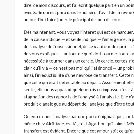
dire, de mon discours, et l’ai écrit quelque part en un poi
avec Sade
qui est paru dans le numéro d’avril de la revue
aujourd’hui faire jouer le principal de mon discours.
Dès maintenant, vous voyez l’intérêt qui est de marquer,
de la cause indique — et seule indique — l’émergence, la
de l’analyse de l’obsessionnel, de ce
a
autour de quoi — c’e
de vous expliquer — autour de quoi doit tourner toute an
nécessitée à tourner dans un cercle. Un cercle, certes, n’es
clair qu’il y a — ce n’est pas moi qui l’ai énoncé — un probl
ainsi, l’irréductibilité d’une névrose de transfert. Cette
que celle qui était détec­table au départ. Assurément elle
sente, elle nous apparaît quelquefois en impasse, c’est-à
stagnation des rapports de l’analysé à l’analyste. Elle n
produit d’analogue au départ de l’ana­lyse que d’être tou
On entre dans l’analyse par une porte énigmatique, car l
même chez Alcibiade, est là, c’est Agathon qu’il aime. Mêm
transfert est évi­dent. Encore que cet amour soit ce qu’o