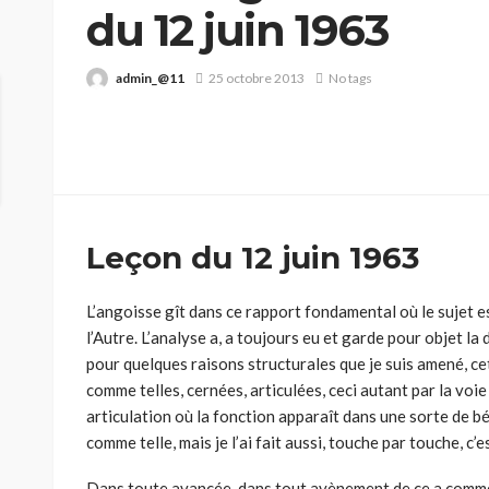
du 12 juin 1963
admin_@11
25 octobre 2013
No tags
Leçon du 12 juin 1963
L’angoisse gît dans ce rapport fondamental où le sujet est
l’Autre. L’analyse a, a toujours eu et garde pour objet la 
pour quelques rai­sons structurales que je suis amené, ce
comme telles, cernées, articulées, ceci autant par la voie
articulation où la fonction apparaît dans une sorte de bé
comme telle, mais je l’ai fait aussi, touche par touche, c’e
Dans toute avancée, dans tout avènement de ce a comme 