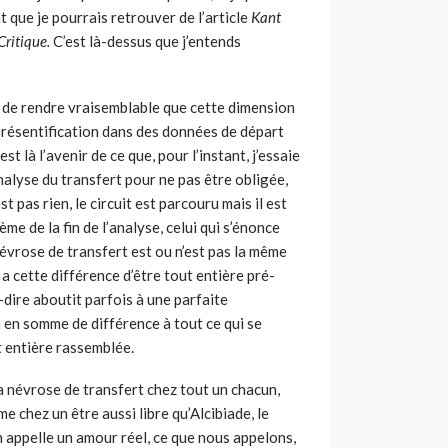
nt que je pourrais retrouver de l’article
Kant
Critique.
C’est là-dessus que j’entends
 de rendre vrai­semblable que cette dimension
 présentification dans des données de départ
st là l’avenir de ce que, pour l’instant, j’essaie
a­lyse du transfert pour ne pas être obligée,
t pas rien, le circuit est parcouru mais il est
ème de la fin de l’ana­lyse, celui qui s’énonce
 névrose de transfert est ou n’est pas la même
 a cette différence d’être tout entière pré­
-dire aboutit parfois à une parfaite
’a en somme de différence à tout ce qui se
t entière rassemblée.
a névrose de transfert chez tout un chacun,
e chez un être aussi libre qu’Alcibiade, le
n appelle un amour réel, ce que nous appelons,