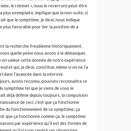
fermée, le robinet », nous le reverrons peut-être
la plus exemplaire, implique que la non-suite, si
i fait que le symptôme, je dirai, nous indique
lus favorable pour lier la position de a
.
vant la recherche freudienne historiquement,
savons quelle peine nous avons à le démasquer,
se en valeur cette donnée de notre expé­rience
d et qui, je dirai, constitue, même si on ne l’a
iel dans l’avancée dans la névrose
 jours, avons reconnu, pouvons reconnaître ce
du symptôme tel que je viens de vous le
tait déjà définie depuis toujours, la compulsion
naissance de ceci, c’est que ça fonctionne
ché du fonctionne­ment de ce symptôme, ça
voir que ça fonctionne comme ça, le symptôme
s savons par expérience qu’il est des formes de
ement qu’il n’a pas repéré ses obsessions,