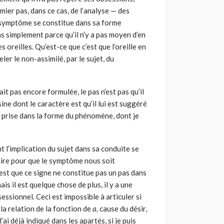
emier pas, dans ce cas, de l’analyse — des
 symptôme se constitue dans sa forme
pas simplement parce qu’il n’y a pas moyen d’en
s oreilles. Qu’est-ce que c’est que l’oreille en
er le non-assimilé, par le sujet, du
it pas encore formulée, le pas n’est pas qu’il
sine dont le caractère est qu’il lui est suggéré
ici prise dans la forme du phénomène, dont je
 l’implication du sujet dans sa conduite se
ire pour que le symptôme nous soit
’est que ce signe ne constitue pas un pas dans
ais il est quelque chose de plus, il y a une
sessionnel. Ceci est impossible à articuler si
la relation de la fonction de
a,
cause du désir,
’ai déjà indiqué dans les apartés, si je puis