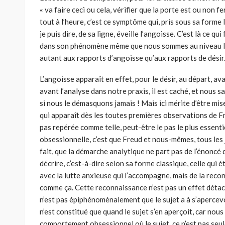
« va faire ceci ou cela, véri­fier que la porte est ou non 
tout à l’heure, c’est ce symptôme qui, pris sous sa forme 
je puis dire, de sa ligne, éveille l’angoisse. C’est là ce qu
dans son phénomène même que nous sommes au niveau le p
autant aux rapports d’angoisse qu’aux rapports de désir
L’angoisse apparaît en effet, pour le désir, au départ, a
avant l’analyse dans notre praxis, il est caché, et nous 
si nous le démasquons jamais ! Mais ici mérite d’être mi
qui apparaît dès les toutes premières observations de Freu
pas repérée comme telle, peut-être le pas le plus essent
obsessionnelle, c’est que Freud et nous-mêmes, tous les
fait, que la démarche analytique ne part pas de l’énoncé 
décrire, c’est-à-dire selon sa forme classique, celle qui é
avec la lutte anxieuse qui l’accompagne, mais de la recon
comme ça. Cette reconnaissance n’est pas un effet déta
n’est pas épiphénomènalement que le sujet a à s’aperce
n’est constitué que quand le sujet s’en aperçoit, car nou
comportement obsessionnel où le sujet, ce n’est pas seul