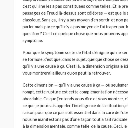
c’est qu’il ne les a pas constituées comme telles. Et le pr
passages de Freud là-dessus sont célèbres — est que le
classique. Sans ça, il n’y a pas moyen d’en sortir, et non 
parler mais parce qu’il n’y a pas moyen de l’attraper par le
question ? C’est ce quelque chose que nous pouvons appel
symptôme.
Pour que le symptôme sorte de l’état d’énigme qui ne sera
se formule, c’est que, dans le sujet, quelque chose se des
qu’il y a une cause à ça. C’est là, la dimension originale 
vous montrerai ailleurs qu’on peut la retrouver.
Cette dimension — qu’il y a une cause à ça — où seulement
rompt, cette rupture est cette complémentation nécessa
abordable. Ce que j’entends vous dire et vous montrer, c
ce que je pourrais appeler l’intelligence de la situation, m
raison pour que ce pas soit essentiel dans la cure de l’ob
nous ne manifestons pas d’une façon tout à fait radicale 
à la dimension mentale, comme telle, de la cause. Ceci, je l