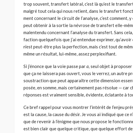
trop souvent, transfert latéral, c’est là qu’est le transfer
malgré tout cela qui nous retient, dans le transfert fonc
ment concernant le circuit de l’analyse, c’est comment, y
peut obtenir à la sortie la névrose de transfert elle-mêm
malentendu concernant l’analyse du transfert. Sans cela,
faction quelquefois que j’ai entendue exprimer, qu’avoir
n’est peut-être plus la perfection, mais c’est tout de même
même un résultat, lui-même, assez perplexifiant.
Si j’énonce que la voie passe par
a,
seul objet à proposer 
que ça ne laissera pas ouvert, vous le verrez, un autre p
soustraction que peut appa­raître cette dimension essent
posée, en somme, mais certainement pas résolue — car cha
réponses est vraiment sensible, évidente, éclatante à tou
Ce bref rappel pour vous montrer l’intérêt de l’enjeu prés
est la cause, la cause du désir. Je vous ai indi­qué que c
que de revenir à l’énigme que nous propose le fonctionnem
est bien clair que quelque critique, que quelque effort 