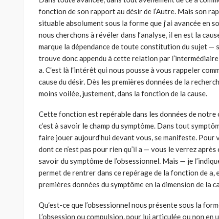
fonction de son rapport au désir de l’Autre. Mais son rappo
situable absolument sous la forme que j’ai avancée en son 
nous cherchons à révéler dans l’analyse, il en est la cause.
marque la dépendance de toute constitution du sujet — sa
trouve donc appendu à cette relation par l’intermédiaire
a. C’est là l’intérêt qui nous pousse à vous rappeler c
cause du désir. Dès les premières données de la recherch
moins voilée, juste­ment, dans la fonction de la cause.
Cette fonction est repérable dans les données de notre c
c’est à savoir le champ du symptôme. Dans tout symptôme
faire jouer aujourd’hui devant vous, se manifeste. Pour vo
dont ce n’est pas pour rien qu’il a — vous le verrez après
savoir du symptôme de l’obsessionnel. Mais — je l’indique 
permet de rentrer dans ce repérage de la fonction de a, e
premières données du symptôme en la dimension de la c
Qu’est-ce que l’obsessionnel nous présente sous la for
L’obsession ou compulsion, pour lui articulée ou non en 