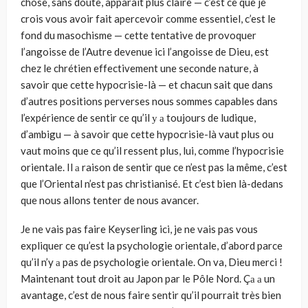
chose, sans doute, apparaît plus claire — c’est ce que je
crois vous avoir fait apercevoir comme essen­tiel, c’est le
fond du masochisme — cette tentative de provoquer
l’angoisse de l’Autre devenue ici l’angoisse de Dieu, est
chez le chrétien effectivement une seconde nature, à
savoir que cette hypocrisie-là — et chacun sait que dans
d’autres positions perverses nous sommes capables dans
l’expérience de sentir ce qu’il у а toujours de ludique,
d’ambigu — à savoir que cette hypocrisie-là vaut plus ou
vaut moins que ce qu’il ressent plus, lui, comme l’hypocrisie
orientale. Il а raison de sentir que ce n’est pas la même, c’est
que l’Oriental n’est pas christianisé. Et c’est bien là-dedans
que nous allons tenter de nous avancer.
Je ne vais pas faire Keyserling ici, je ne vais pas vous
expliquer ce qu’est la psychologie orientale, d’abord parce
qu’il n’y а pas de psychologie orien­tale. On va, Dieu merci !
Maintenant tout droit au Japon par le Pôle Nord. Çа а un
avantage, c’est de nous faire sentir qu’il pourrait très bien