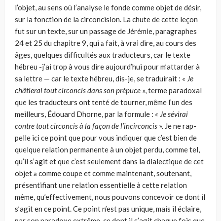
l’objet, au sens où l’analyse le fonde comme objet de désir,
sur la fonction de la circoncision. La chute de cette leçon
fut sur un texte, sur un passage de Jérémie, paragraphes
24 et 25 du chapitre 9, qui а fait, à vrai dire, au cours des
âges, quelques difficultés aux traducteurs, car le texte
hébreu -j’ai trop à vous dire aujourd’hui pour m’attarder à
sa lettre — car le texte hébreu, dis-je, se traduirait :
« Je
châtie­rai tout circoncis dans son prépuce
», terme paradoxal
que les traducteurs ont tenté de tourner, même l’un des
meilleurs, Édouard Dhorne, par la formu­le :
« Je sévirai
contre tout circoncis à la façon de l’incirconcis
». Je ne rap­
pelle ici ce point que pour vous indiquer que c’est bien de
quelque relation permanente à un objet perdu, comme tel,
qu’il s’agit et que c’est seulement dans la dialectique de cet
objet а comme coupe et comme maintenant, sou­tenant,
présentifiant une relation essentielle à cette relation
même, qu’effec­tivement, nous pouvons concevoir ce dont il
s’agit en ce point. Ce point n’est pas unique, mais il éclaire,
par son paradoxe extrême, ce dont il s’agit chaque fois que