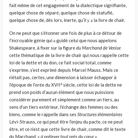
fait même de cet engagement de la dialectique signifiante,
quelque chose de séparé, quelque chose de statu­fié,
quelque chose de, dès lors, inerte, qu’il у а la livre de chair.
On ne peut que s’étonner une fois de plus à ce détour de
l’incroyable génie qui а guidé celui que nous appelons
Shakespeare, à fixer sur la figure
du Marchand de Venise
cette thématique de la livre de chair qui nous rap­pelle cette
loi de la dette et du don, ce fait social total, comme
s’exprime, s’est exprimé depuis Marcel Mauss. Mais ce
n’était pas, certes, une dimen­sion à laisser échapper à
e
l’époque de l’orée du XVII
siècle, cette loi de la dette ne
prend son poids d’aucun élément que nous puissions
considérer purement et simplement comme un tiers, au
sens d’un tiers extérieur, l’échange des femmes ou des
biens, comme le rappelle dans ses
Structures élémentaires
Lévi-Strauss, ce qui peut être l’enjeu du pacte, ce ne peut
être, et ce n’est que cette livre de chair, comme dit le texte
du Marchand,
« à pré­lever tout près du cœur ».