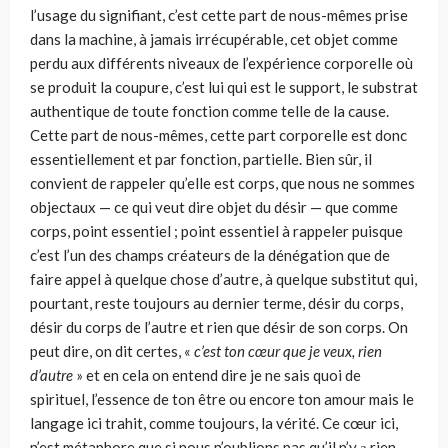
l’usage du signifiant, c’est cette part de nous-mêmes prise
dans la machine, à jamais irrécupérable, cet objet comme
perdu aux différents niveaux de l’expérience corporelle où
se produit la coupure, c’est lui qui est le support, le substrat
authentique de toute fonc­tion comme telle de la cause.
Cette part de nous-mêmes, cette part corpo­relle est donc
essentiellement et par fonction, partielle. Bien sûr, il
convient de rappeler qu’elle est corps, que nous ne sommes
objectaux — ce qui veut dire objet du désir — que comme
corps, point essentiel ; point essentiel à rappeler puisque
c’est l’un des champs créateurs de la dénégation que de
faire appel à quelque chose d’autre, à quelque substitut qui,
pourtant, reste toujours au dernier terme, désir du corps,
désir du corps de l’autre et rien que désir de son corps. On
peut dire, on dit certes, «
c’est ton cœur que je veux, rien
d’autre
» et en cela on entend dire je ne sais quoi de
spirituel, l’es­sence de ton être ou encore ton amour mais le
langage ici trahit, comme tou­jours, la vérité. Ce cœur ici,
n’est métaphore que si nous n’oublions pas qu’il n’y а rien