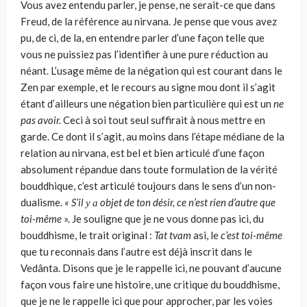
Vous avez entendu parler, je pense, ne serait-ce que dans
Freud, de la référence au nirvana. Je pense que vous avez
pu, de ci, de la, en entendre parler d’une façon telle que
vous ne puissiez pas l’identifier à une pure réduction au
néant. L’usage même de la négation qui est courant dans le
Zen par exemple, et le recours au signe mou dont il s’agit
étant d’ailleurs une négation bien particulière qui est un
ne
pas avoir.
Ceci à soi tout seul suffi­rait à nous mettre en
garde. Ce dont il s’agit, au moins dans l’étape média­ne de la
relation au nirvana, est bel et bien articulé d’une façon
absolument répandue dans toute formulation de la vérité
bouddhique, c’est articulé tou­jours dans le sens d’un non-
dualisme.
« S’il
у а
objet de ton désir, ce n’est rien d’autre que
toi-même
». Je souligne que je ne vous donne pas ici, du
bouddhisme, le trait original :
Tat tvam
asi, le
c’est toi-même
que tu recon­nais dans l’autre est déjà inscrit dans le
Vedânta. Disons que je le rappelle ici, ne pouvant d’aucune
façon vous faire une histoire, une critique du bouddhisme,
que je ne le rappelle ici que pour approcher, par les voies