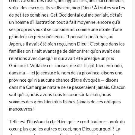
cœur. Ce sont des rusés, des hypocrites, des marchandeurs,
voire des escrocs. Ils se livrent, mon Dieu ! À toutes sortes
de petites com­bines. Cet Occidental qui me parlait, c’était
un homme d’illustration tout à fait moyenne, encore qu’à
ses propres yeux il se considérait comme une étoile d’une
grandeur un peu supérieure. I1 pensait que là-bas, au
Japon, s’il avait été bien reçu, mon Dieu ! C’est que dans les
familles on tirait avantage de démontrer qu’on avait des
relations avec quelqu’un qui avait été presque un prix
Goncourt. Voilà de ces choses, me dit-il, qui, bien entendu,
dans ma — ici je censure le nom de sa province, disons une
province qui n’a aucune chance d’être évoquée — disons
dans ma Camargue natale ne se passeraient jamais. Chacun
sait qu’ici, nous avons tous le cœur sur la main, nous
sommes des gens bien plus francs, jamais de ces obliques
manœuvres !
Telle est l’illusion du chrétien qui se croit toujours avoir du
cœur plus que les autres et ceci, mon Dieu, pourquoi ? La