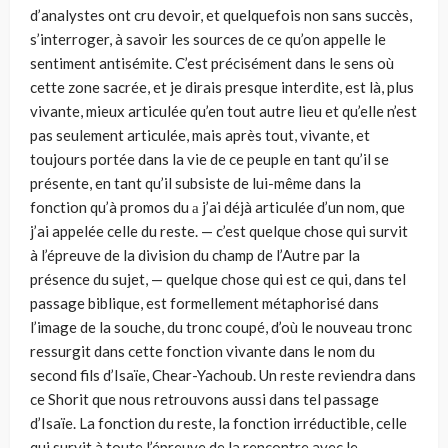
d’analystes ont cru devoir, et quelquefois non sans succès,
s’interroger, à savoir les sources de ce qu’on appelle le
sentiment antisémite. C’est préci­sément dans le sens où
cette zone sacrée, et je dirais presque interdite, est là, plus
vivante, mieux articulée qu’en tout autre lieu et qu’elle n’est
pas seule­ment articulée, mais après tout, vivante, et
toujours portée dans la vie de ce peuple en tant qu’il se
présente, en tant qu’il subsiste de lui-même dans la
fonction qu’à promos du а j’ai déjà articulée d’un nom, que
j’ai appelée celle du reste. — c’est quelque chose qui survit
à l’épreuve de la division du champ de l’Autre par la
présence du sujet, — quelque chose qui est ce qui, dans tel
passage biblique, est formellement métaphorisé dans
l’image de la souche, du tronc coupé, d’où le nouveau tronc
ressurgit dans cette fonction vivante dans le nom du
second fils d’Isaïe, Chear-Yachoub. Un reste revien­dra dans
ce Shorit que nous retrouvons aussi dans tel passage
d’Isaïe. La fonction du reste, la fonction irréductible, celle
qui survit à toute l’épreuve de la rencontre avec le