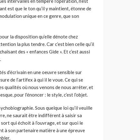
es intervalles en tempère l’opération, n’est
tant est que le ton qu’il y maintient, étonne de
 modulation unique en ce genre, que son
 pour la disposition qu’elle dénote chez
ention la plus tendre. Car c’est bien celle qu’il
chaïsant des « enfances Gide ». Et c’est aussi
.
ités d’écrivain en une oeuvre sensible sur
ure de l’artifex à qui il le voue. Ce qui se
es qualités où nous venons de nous arrêter, et
ue, pour l’énoncer : le style, c’est l’objet.
ychobiographie. Sous quelque loi qu’il veuille
e, ne saurait être indifférent à saisir sa
sort qui échoit à l’ouvrage, et sur quoi le
ant à son partenaire matière à une épreuve
mbler.