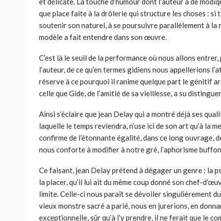
et délicate. La touche d’humour dont l’auteur à de modiqu
que place faite à la drôlerie qui structure les choses : si 
soutenir son naturel, à se poursuivre parallèlement à la
modèle a fait entendre dans son œuvre.
C’est là le seuil de la performance où nous allons entrer,
l’auteur, de ce qu’en termes gidiens nous appellerions l’att
réserve à ce pourquoi il ranime quelque part le génitif ar
celle que Gide, de l’amitié de sa vieillesse, a su distinguer
Ainsi s’éclaire que jean Delay qui a montré déjà ses qual
laquelle le temps reviendra, n’use ici de son art qu’à la mes
confirme de l’étonnante égalité, dans ce long ouvrage, d
nous conforte à modifier à notre gré, l’aphorisme buffonesq
Ce faisant, jean Delay prétend à dégager un genre : la ps
la placer, qu’il lui ait du même coup donné son chef-d’œuvr
limite. Celle-ci nous paraît se dévoiler singulièrement du 
vieux monstre sacré a parié, nous en jurerions, en donn
exceptionnelle, sûr qu’à l’y prendre, il ne ferait que le co