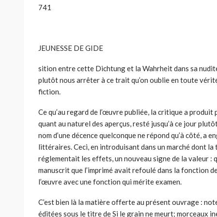
741
JEUNESSE DE GIDE
sition entre cette Dichtung et la Wahrheit dans sa nudité
plutôt nous arrêter à ce trait qu’on oublie en toute vérité
fiction.
Ce qu’au regard de l’œuvre publiée, la critique a produit p
quant au naturel des aperçus, resté jusqu’à ce jour plutôt
nom d’une décence quelconque ne répond qu’à côté, a en
littéraires. Ceci, en introduisant dans un marché dont la
réglementait les effets, un nouveau signe de la valeur : 
manuscrit que l’imprimé avait refoulé dans la fonction d
l’œuvre avec une fonction qui mérite examen.
C’est bien là la matière offerte au présent ouvrage : no
éditées sous le titre de Si le grain ne meurt; morceaux in