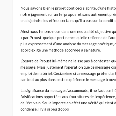
Nous savons bien le projet dont ceci s’abrite, d’une hist
notre jugement sur un tel propos, et sans autrement prés
en disjoindre les effets certains qu’il a eus sur la conditi
Ainsi nous tenons-nous dans une neutralité objective qu
» par Proust, quelque pertinence qu’elle retienne de l’aut
plus expressément d’une analyse du message poétique, qu
abord exige une méthode accordée à sa nature.
L’œuvre de Proust lui-même ne laisse pas à contester que
message. Mais justement l’opération que ce message cons
emploi de matériel. Ceci, même si ce message prétend art
car tout au plus dans cette expérience le message trouve
La signifiance du message s’accommode, il ne faut pas hés
falsifications apportées aux fournitures de l’expérience, 
de l’écrivain. Seule importe en effet une vérité qui tien
condense. Il y a si peu d’oppo