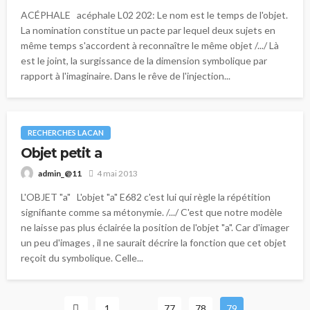
ACÉPHALE acéphale L02 202: Le nom est le temps de l'objet.
La nomination constitue un pacte par lequel deux sujets en
même temps s'accordent à reconnaître le même objet /.../ Là
est le joint, la surgissance de la dimension symbolique par
rapport à l'imaginaire. Dans le rêve de l'injection...
RECHERCHES LACAN
Objet petit a
4 mai 2013
admin_@11
L'OBJET "a" L'objet "a" E682 c'est lui qui règle la répétition
signifiante comme sa métonymie. /.../ C'est que notre modèle
ne laisse pas plus éclairée la position de l'objet "a". Car d'imager
un peu d'images , il ne saurait décrire la fonction que cet objet
reçoit du symbolique. Celle...
1
…
77
78
79